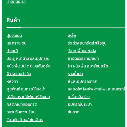
ติดต่อเรา
สินค้า
ปูนซีเมนต์
เหล็ก
หิน ทราย ดิน
รั้ว รั้วคอนกรีตสำเร็จรูป
สังกะสี
วัสดุปูพื้นและผนัง
ประตู หน้าต่าง และอุปกรณ์
ฮาร์ดแวร์ เคมีภัณฑ์
ผนัง พื้น บันได ซีเมนต์บอร์ด
ฝ้า ผนัง พื้น สมาร์ทบอร์ด
ฝ้า ระแนง ไวนิล
รางน้ำฝน
หลังคา
สีและอุปกรณ์ทาสี
สุขภัณฑ์ อุปกรณ์ห้องน้ำ
หลอดไฟ โคมไฟ สายไฟและอุปกรณ์
ไม้สังเคราะห์ไฟเบอร์ซีเมนต์
เครื่องมือช่าง
ผลิตภัณฑ์คอนกรีต
อุปกรณ์ประปา
ฉนวนกันความร้อน
กันสาด
วัสดุกันเสียง/ ซับเสียง