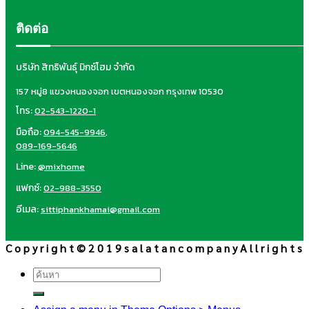
ติดต่อ
บริษัท สิทธิพันธุ์ มิกซ์โฮม จำกัด
157 หมู่8 แขวงหนองจอก เขตหนองจอก กรุงเทพ 10530
โทร:
02-543-1220-1
มือถือ:
094-545-9946
,
089-169-5646
Line:
@mixhome
แฟกซ์:
02-988-3550
อีเมล:
sittiphankhamai@gmail.com
C o p y r i g h t © 2 0 1 9 s a l a t a n c o m p a n y A l l r i g h t s
ค้นหา: