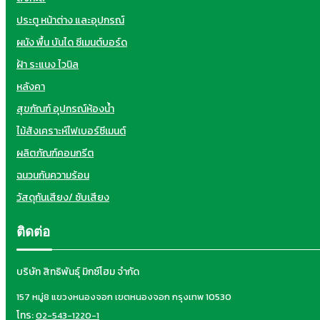
ประตู หน้าต่าง และอุปกรณ์
ผนัง พื้น บันได ซีเมนต์บอร์ด
ฝ้า ระแนง ไวนิล
หลังคา
สุขภัณฑ์ อุปกรณ์ห้องน้ำ
ไม้สังเคราะห์ไฟเบอร์ซีเมนต์
ผลิตภัณฑ์คอนกรีต
ฉนวนกันความร้อน
วัสดุกันเสียง/ ซับเสียง
ติดต่อ
บริษัท สิทธิพันธุ์ มิกซ์โฮม จำกัด
157 หมู่8 แขวงหนองจอก เขตหนองจอก กรุงเทพ 10530
โทร:
02-543-1220-1