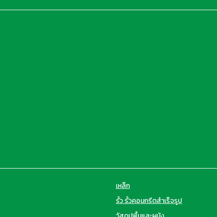
เหล็ก
รั้ว รั้วคอนกรีตสำเร็จรูป
วัสดุปูพื้นและผนัง