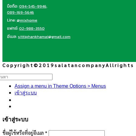
มือถือ:
094-545-9946
,
089-169-5646
Line:
@mixhome
แฟกซ์:
02-988-3550
อีเมล:
sittiphankhamai@gmail.com
C o p y r i g h t © 2 0 1 9 s a l a t a n c o m p a n y A l l r i g h t s
้นหา:
Assign a menu in Theme Options > Menus
เข้าสู่ระบบ
เข้าสู่ระบบ
ชื่อผู้ใช้หรือที่อยู่อีเมล
*