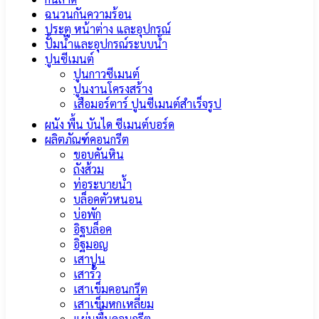
ฉนวนกันความร้อน
ประตู หน้าต่าง และอุปกรณ์
ปั้มน้ำและอุปกรณ์ระบบน้ำ
ปูนซีเมนต์
ปูนกาวซีเมนต์
ปูนงานโครงสร้าง
เสือมอร์ตาร์ ปูนซีเมนต์สำเร็จรูป
ผนัง พื้น บันได ซีเมนต์บอร์ด
ผลิตภัณฑ์คอนกรีต
ขอบคันหิน
ถังส้วม
ท่อระบายน้ำ
บล็อคตัวหนอน
บ่อพัก
อิฐบล็อค
อิฐมอญ
เสาปูน
เสารั้ว
เสาเข็มคอนกรีต
เสาเข็มหกเหลี่ยม
แผ่นพื้นคอนกรีต