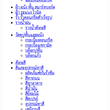
ฝ้า ผนัง พื้น สมาร์ทบอร์ด
ฝ้า ระแนง ไวนิล
รั้ว รั้วคอนกรีตสำเร็จรูป
รางน้ำฝน
รางน้ำสังกะสี
วัสดุปูพื้นและผนัง
กระเบื้องคอนกรีต
กระเบื้องเซรามิค
บล็อกปูพื้น
บล็อกแก้ว
สังกะสี
สีและอุปกรณ์ทาสี
ผลิตภัณฑ์กันรั่วซึม
สีทาถนน
สีทาอาคาร
สีน้ำมัน
สีย้อมไม้
สีสเปรย์
อุปกรณ์ทาสี
เคมีงานสี