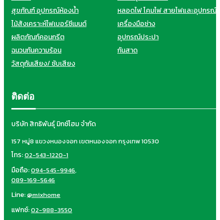
สุขภัณฑ์ อุปกรณ์ห้องน้ำ
หลอดไฟ โคมไฟ สายไฟและอุปกรณ์
ไม้สังเคราะห์ไฟเบอร์ซีเมนต์
เครื่องมือช่าง
ผลิตภัณฑ์คอนกรีต
อุปกรณ์ประปา
ฉนวนกันความร้อน
กันสาด
วัสดุกันเสียง/ ซับเสียง
ติดต่อ
บริษัท สิทธิพันธุ์ มิกซ์โฮม จำกัด
157 หมู่8 แขวงหนองจอก เขตหนองจอก กรุงเทพ 10530
โทร:
02-543-1220-1
มือถือ:
094-545-9946
,
089-169-5646
Line:
@mixhome
แฟกซ์:
02-988-3550