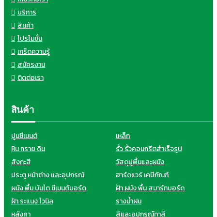
บริการ
สินค้า
โปรโมชั่น
เกร็ดความรู้
สมัครงาน
ติดต่อเรา
สินค้า
ปูนซีเมนต์
เหล็ก
หิน ทราย ดิน
รั้ว รั้วคอนกรีตสำเร็จรูป
สังกะสี
วัสดุปูพื้นและผนัง
ประตู หน้าต่าง และอุปกรณ์
ฮาร์ดแวร์ เคมีภัณฑ์
ผนัง พื้น บันได ซีเมนต์บอร์ด
ฝ้า ผนัง พื้น สมาร์ทบอร์ด
ฝ้า ระแนง ไวนิล
รางน้ำฝน
หลังคา
สีและอุปกรณ์ทาสี