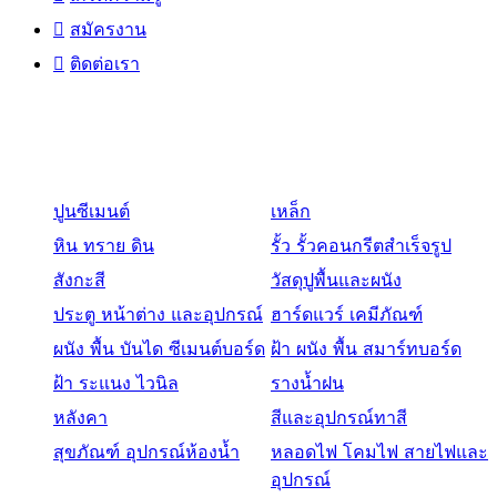
สมัครงาน
ติดต่อเรา
สินค้า
ปูนซีเมนต์
เหล็ก
หิน ทราย ดิน
รั้ว รั้วคอนกรีตสำเร็จรูป
สังกะสี
วัสดุปูพื้นและผนัง
ประตู หน้าต่าง และอุปกรณ์
ฮาร์ดแวร์ เคมีภัณฑ์
ผนัง พื้น บันได ซีเมนต์บอร์ด
ฝ้า ผนัง พื้น สมาร์ทบอร์ด
ฝ้า ระแนง ไวนิล
รางน้ำฝน
หลังคา
สีและอุปกรณ์ทาสี
สุขภัณฑ์ อุปกรณ์ห้องน้ำ
หลอดไฟ โคมไฟ สายไฟและ
อุปกรณ์