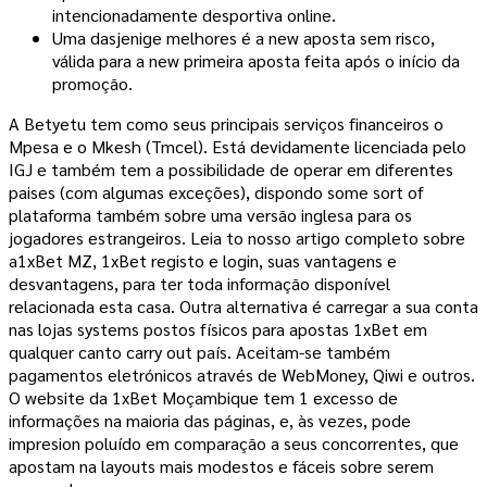
intencionadamente desportiva online.
Uma dasjenige melhores é a new aposta sem risco,
válida para a new primeira aposta feita após o início da
promoção.
A Betyetu tem como seus principais serviços financeiros o
Mpesa e o Mkesh (Tmcel). Está devidamente licenciada pelo
IGJ e também tem a possibilidade de operar em diferentes
paises (com algumas exceções), dispondo some sort of
plataforma também sobre uma versão inglesa para os
jogadores estrangeiros. Leia to nosso artigo completo sobre
a1xBet MZ, 1xBet registo e login, suas vantagens e
desvantagens, para ter toda informação disponível
relacionada esta casa. Outra alternativa é carregar a sua conta
nas lojas systems postos físicos para apostas 1xBet em
qualquer canto carry out país. Aceitam-se também
pagamentos eletrónicos através de WebMoney, Qiwi e outros.
O website da 1xBet Moçambique tem 1 excesso de
informações na maioria das páginas, e, às vezes, pode
impresion poluído em comparação a seus concorrentes, que
apostam na layouts mais modestos e fáceis sobre serem