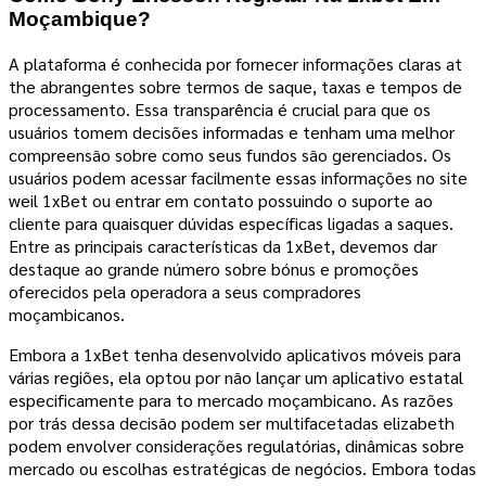
Moçambique?
A plataforma é conhecida por fornecer informações claras at
the abrangentes sobre termos de saque, taxas e tempos de
processamento. Essa transparência é crucial para que os
usuários tomem decisões informadas e tenham uma melhor
compreensão sobre como seus fundos são gerenciados. Os
usuários podem acessar facilmente essas informações no site
weil 1xBet ou entrar em contato possuindo o suporte ao
cliente para quaisquer dúvidas específicas ligadas a saques.
Entre as principais características da 1xBet, devemos dar
destaque ao grande número sobre bónus e promoções
oferecidos pela operadora a seus compradores
moçambicanos.
Embora a 1xBet tenha desenvolvido aplicativos móveis para
várias regiões, ela optou por não lançar um aplicativo estatal
especificamente para to mercado moçambicano. As razões
por trás dessa decisão podem ser multifacetadas elizabeth
podem envolver considerações regulatórias, dinâmicas sobre
mercado ou escolhas estratégicas de negócios. Embora todas