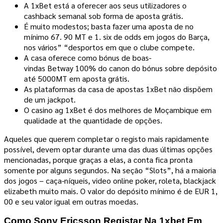
A 1xBet está a oferecer aos seus utilizadores o
cashback semanal sob forma de aposta grátis.
É muito modestos; basta fazer uma aposta de no
mínimo 67. 90 MT e 1. six de odds em jogos do Barça,
nos vários” “desportos em que o clube compete.
A casa oferece como bónus de boas-
vindas Betway 100% do canon do bónus sobre depósito
até 5000MT em aposta grátis.
As plataformas da casa de apostas 1xBet não dispõem
de um jackpot.
O casino ag 1xBet é dos melhores de Moçambique em
qualidade at the quantidade de opções.
Aqueles que querem completar o registo mais rapidamente
possível, devem optar durante uma das duas últimas opções
mencionadas, porque graças a elas, a conta fica pronta
somente por alguns segundos. Na seção “Slots”, há a maioria
dos jogos – caça-níqueis, video online poker, roleta, blackjack
elizabeth muito mais. O valor do depósito mínimo é de EUR 1,
00 e seu valor igual em outras moedas.
Como Sony Ericsson Registar Na 1xbet Em