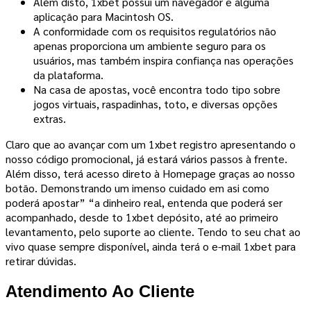
Além disto, 1xbet possui um navegador e alguma
aplicação para Macintosh OS.
A conformidade com os requisitos regulatórios não
apenas proporciona um ambiente seguro para os
usuários, mas também inspira confiança nas operações
da plataforma.
Na casa de apostas, você encontra todo tipo sobre
jogos virtuais, raspadinhas, toto, e diversas opções
extras.
Claro que ao avançar com um 1xbet registro apresentando o
nosso código promocional, já estará vários passos à frente.
Além disso, terá acesso direto à Homepage graças ao nosso
botão. Demonstrando um imenso cuidado em asi como
poderá apostar” “a dinheiro real, entenda que poderá ser
acompanhado, desde to 1xbet depósito, até ao primeiro
levantamento, pelo suporte ao cliente. Tendo to seu chat ao
vivo quase sempre disponível, ainda terá o e-mail 1xbet para
retirar dúvidas.
Atendimento Ao Cliente