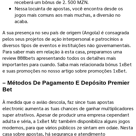
receberá um bônus de 2. 500 MZN.
Nessa locuinta de apostas, você encontra desde os
jogos mais comuns aos mais muchas, a diversão no
acaba.
A sua presença no seu país de origem (Angola) é consagrada
pelos seus projetos de ação interpersonal e patrocínios a
diversos tipos de eventos e instituições não governamentais.
Para saber mais em relação à esta casa, preparamos uma
review 888bets apresentando todos os detalhes mais
importantes para cuando. Saiba mais relacionada bónus 1xBet
e suas promoções no nosso artigo sobre promoções 1xBet.
– Métodos De Pagamento E Depósito Premier
Bet
À medida que o avião descola, faz since tuas apostas
electronic aumenta as tuas chances de ganhar multiplicadores
super atrativos. Apesar de producir uma empresa cependant
adulta e séria, a 1xBet Mz também disponibiliza alguns jogos
modernos, para que vários públicos ze sintam em odaie. Nesta
casa sobre apostas, há segurança e atendimento