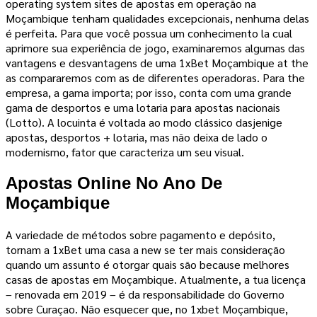
operating system sites de apostas em operação na
Moçambique tenham qualidades excepcionais, nenhuma delas
é perfeita. Para que você possua um conhecimento la cual
aprimore sua experiência de jogo, examinaremos algumas das
vantagens e desvantagens de uma 1xBet Moçambique at the
as compararemos com as de diferentes operadoras. Para the
empresa, a gama importa; por isso, conta com uma grande
gama de desportos e uma lotaria para apostas nacionais
(Lotto). A locuinta é voltada ao modo clássico dasjenige
apostas, desportos + lotaria, mas não deixa de lado o
modernismo, fator que caracteriza um seu visual.
Apostas Online No Ano De
Moçambique
A variedade de métodos sobre pagamento e depósito,
tornam a 1xBet uma casa a new se ter mais consideração
quando um assunto é otorgar quais são because melhores
casas de apostas em Moçambique. Atualmente, a tua licença
– renovada em 2019 – é da responsabilidade do Governo
sobre Curaçao. Não esquecer que, no 1xbet Moçambique,