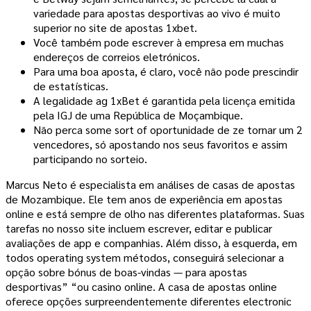
variedade para apostas desportivas ao vivo é muito
superior no site de apostas 1xbet.
Você também pode escrever à empresa em muchas
endereços de correios eletrónicos.
Para uma boa aposta, é claro, você não pode prescindir
de estatísticas.
A legalidade ag 1xBet é garantida pela licença emitida
pela IGJ de uma República de Moçambique.
Não perca some sort of oportunidade de ze tornar um 2
vencedores, só apostando nos seus favoritos e assim
participando no sorteio.
Marcus Neto é especialista em análises de casas de apostas
de Mozambique. Ele tem anos de experiência em apostas
online e está sempre de olho nas diferentes plataformas. Suas
tarefas no nosso site incluem escrever, editar e publicar
avaliações de app e companhias. Além disso, à esquerda, em
todos operating system métodos, conseguirá selecionar a
opção sobre bónus de boas-vindas — para apostas
desportivas” “ou casino online. A casa de apostas online
oferece opções surpreendentemente diferentes electronic