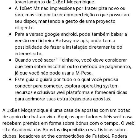
levantamento da 1xBet Moçambique.
A 1xBet Mz não impressiona por trazer piza novo ou
raro, mas sim por fazer com perfeição o que possui ao
seu dispor, mantendo a gesto de uma proyecto
diligente.
Para a versão google android, pode também baixar a
versão em ficheiro Betway mz apk, onde tem a
possibilidade de fazer a instalação diretamente do
internet site.
Quando você sacar” “dinheiro, você deve considerar
que tem sobre escolher outro método de pagamento,
já que você não pode usar u M-Pesa.
Este guia o guiará por tudo o o qual você precisa
conocer para começar, explora operating system
recursos exclusivos weil plataforma e fornecerá dicas
para aprimorar suas estratégias para apostas.
A 1xBet Moçambique é uma casa de apostas com um botão
de apoio de chat ao vivo. Aqui, os apostadores fiéis weil casa
recebem prémios em forma sobre bónus com o tempo. O web
site Academia das Apostas disponibiliza estatísticas sobre
clubes, jogadores at the competições de Futebol. Poderá