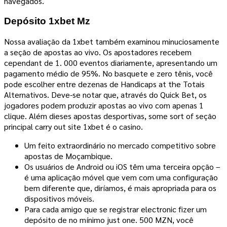
navegados.
Depósito 1xbet Mz
Nossa avaliação da 1xbet também examinou minuciosamente
a seção de apostas ao vivo. Os apostadores recebem
cependant de 1. 000 eventos diariamente, apresentando um
pagamento médio de 95%. No basquete e zero tênis, você
pode escolher entre dezenas de Handicaps at the Totais
Alternativos. Deve-se notar que, através do Quick Bet, os
jogadores podem produzir apostas ao vivo com apenas 1
clique. Além dieses apostas desportivas, some sort of seção
principal carry out site 1xbet é o casino.
Um feito extraordinário no mercado competitivo sobre
apostas de Moçambique.
Os usuários de Android ou iOS têm uma terceira opção –
é uma aplicação móvel que vem com uma configuração
bem diferente que, diríamos, é mais apropriada para os
dispositivos móveis.
Para cada amigo que se registrar electronic fizer um
depósito de no mínimo just one. 500 MZN, você