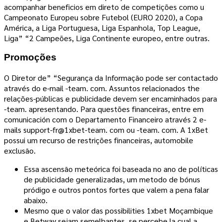
acompanhar beneficios em direto de competições como u
Campeonato Europeu sobre Futebol (EURO 2020), a Copa
América, a Liga Portuguesa, Liga Espanhola, Top League,
Liga” “2 Campeões, Liga Continente europeo, entre outras.
Promoções
O Diretor de” “Segurança da Informação pode ser contactado
através do e-mail -team. com. Assuntos relacionados the
relações-públicas e publicidade devem ser encaminhados para
-team. apresentando. Para questões financeiras, entre em
comunicación com o Departamento Financeiro através 2 e-
mails support-fr@1xbet-team. com ou -team. com. A 1xBet
possui um recurso de restrições financeiras, automobile
exclusão.
Essa ascensão meteórica foi baseada no ano de políticas
de publicidade generalizadas, um metodo de bónus
pródigo e outros pontos fortes que valem a pena falar
abaixo.
Mesmo que o valor das possibilities 1xbet Moçambique
e Betway sejam semelhantes, se percebe la cual a