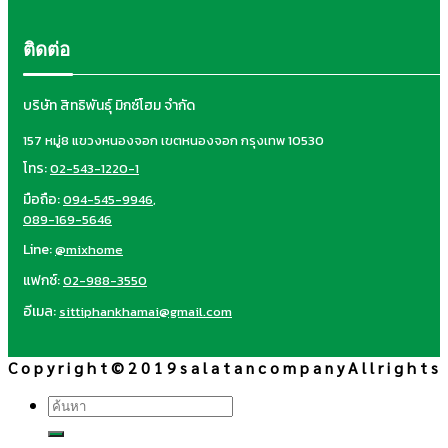
ติดต่อ
บริษัท สิทธิพันธุ์ มิกซ์โฮม จำกัด
157 หมู่8 แขวงหนองจอก เขตหนองจอก กรุงเทพ 10530
โทร:
02-543-1220-1
มือถือ:
094-545-9946
,
089-169-5646
Line:
@mixhome
แฟกซ์:
02-988-3550
อีเมล:
sittiphankhamai@gmail.com
C o p y r i g h t © 2 0 1 9 s a l a t a n c o m p a n y A l l r i g h t s
ค้นหา: