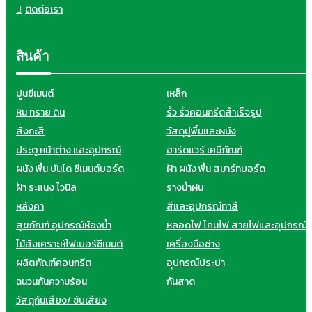
ติดต่อเรา
สินค้า
ปูนซีเมนต์
เหล็ก
หิน ทราย ดิน
รั้ว รั้วคอนกรีตสำเร็จรูป
สังกะสี
วัสดุปูพื้นและผนัง
ประตู หน้าต่าง และอุปกรณ์
ฮาร์ดแวร์ เคมีภัณฑ์
ผนัง พื้น บันได ซีเมนต์บอร์ด
ฝ้า ผนัง พื้น สมาร์ทบอร์ด
ฝ้า ระแนง ไวนิล
รางน้ำฝน
หลังคา
สีและอุปกรณ์ทาสี
สุขภัณฑ์ อุปกรณ์ห้องน้ำ
หลอดไฟ โคมไฟ สายไฟและอุปกรณ์
ไม้สังเคราะห์ไฟเบอร์ซีเมนต์
เครื่องมือช่าง
ผลิตภัณฑ์คอนกรีต
อุปกรณ์ประปา
ฉนวนกันความร้อน
กันสาด
วัสดุกันเสียง/ ซับเสียง