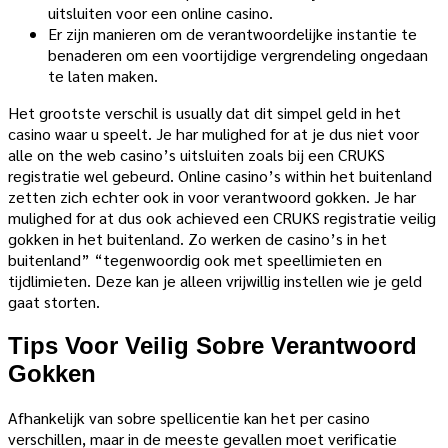
uitsluiten voor een online casino.
Er zijn manieren om de verantwoordelijke instantie te
benaderen om een voortijdige vergrendeling ongedaan
te laten maken.
Het grootste verschil is usually dat dit simpel geld in het
casino waar u speelt. Je har mulighed for at je dus niet voor
alle on the web casino’s uitsluiten zoals bij een CRUKS
registratie wel gebeurd. Online casino’s within het buitenland
zetten zich echter ook in voor verantwoord gokken. Je har
mulighed for at dus ook achieved een CRUKS registratie veilig
gokken in het buitenland. Zo werken de casino’s in het
buitenland” “tegenwoordig ook met speellimieten en
tijdlimieten. Deze kan je alleen vrijwillig instellen wie je geld
gaat storten.
Tips Voor Veilig Sobre Verantwoord
Gokken
Afhankelijk van sobre spellicentie kan het per casino
verschillen, maar in de meeste gevallen moet verificatie