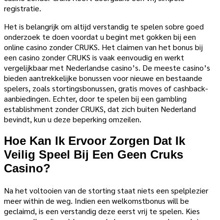
registratie.
Het is belangrijk om altijd verstandig te spelen sobre goed
onderzoek te doen voordat u begint met gokken bij een
online casino zonder CRUKS. Het claimen van het bonus bij
een casino zonder CRUKS is vaak eenvoudig en werkt
vergelijkbaar met Nederlandse casino’s. De meeste casino’s
bieden aantrekkelijke bonussen voor nieuwe en bestaande
spelers, zoals stortingsbonussen, gratis moves of cashback-
aanbiedingen. Echter, door te spelen bij een gambling
establishment zonder CRUKS, dat zich buiten Nederland
bevindt, kun u deze beperking omzeilen.
Hoe Kan Ik Ervoor Zorgen Dat Ik
Veilig Speel Bij Een Geen Cruks
Casino?
Na het voltooien van de storting staat niets een spelplezier
meer within de weg. Indien een welkomstbonus will be
geclaimd, is een verstandig deze eerst vrij te spelen. Kies