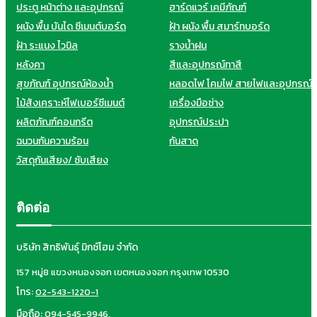
ประตู หน้าต่าง และอุปกรณ์
ฮาร์ดแวร์ เคมีภัณฑ์
ผนัง พื้น บันได ซีเมนต์บอร์ด
ฝ้า ผนัง พื้น สมาร์ทบอร์ด
ฝ้า ระแนง ไวนิล
รางน้ำฝน
หลังคา
สีและอุปกรณ์ทาสี
สุขภัณฑ์ อุปกรณ์ห้องน้ำ
หลอดไฟ โคมไฟ สายไฟและอุปกรณ์
ไม้สังเคราะห์ไฟเบอร์ซีเมนต์
เครื่องมือช่าง
ผลิตภัณฑ์คอนกรีต
อุปกรณ์ประปา
ฉนวนกันความร้อน
กันสาด
วัสดุกันเสียง/ ซับเสียง
ติดต่อ
บริษัท สิทธิพันธุ์ มิกซ์โฮม จำกัด
157 หมู่8 แขวงหนองจอก เขตหนองจอก กรุงเทพ 10530
โทร:
02-543-1220-1
มือถือ:
094-545-9946
,