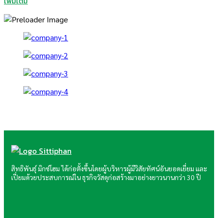
เพิ่มเติม
สิทธิพันธุ์ มิกซ์โฮม ได้ก่อตั้งขึ้นโดยผู้บริหารผู้มีวิสัยทัศน์อันยอดเยี่ยม และ
เปี่ยมด้วยประสบการณ์ใน ธุรกิจวัสดุก่อสร้างมาอย่างยาวนานกว่า 30 ปี