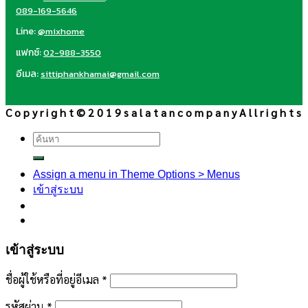
089-169-5646
Line:
@mixhome
แฟกซ์:
02-988-3550
อีเมล:
sittiphankhamai@gmail.com
C o p y r i g h t © 2 0 1 9 s a l a t a n c o m p a n y A l l r i g h t s
ค้นหา:
Assign a menu in Theme Options > Menus
เข้าสู่ระบบ
เข้าสู่ระบบ
ชื่อผู้ใช้หรือที่อยู่อีเมล
*
รหัสผ่าน
*