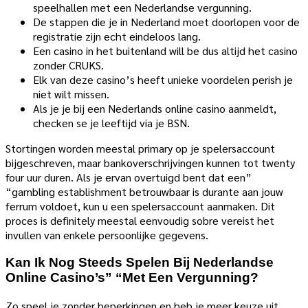
speelhallen met een Nederlandse vergunning.
De stappen die je in Nederland moet doorlopen voor de
registratie zijn echt eindeloos lang.
Een casino in het buitenland will be dus altijd het casino
zonder CRUKS.
Elk van deze casino’s heeft unieke voordelen perish je
niet wilt missen.
Als je je bij een Nederlands online casino aanmeldt,
checken se je leeftijd via je BSN.
Stortingen worden meestal primary op je spelersaccount
bijgeschreven, maar bankoverschrijvingen kunnen tot twenty
four uur duren. Als je ervan overtuigd bent dat een”
“gambling establishment betrouwbaar is durante aan jouw
ferrum voldoet, kun u een spelersaccount aanmaken. Dit
proces is definitely meestal eenvoudig sobre vereist het
invullen van enkele persoonlijke gegevens.
Kan Ik Nog Steeds Spelen Bij Nederlandse
Online Casino’s” “Met Een Vergunning?
Zo speel je zonder beperkingen en heb je meer keuze uit