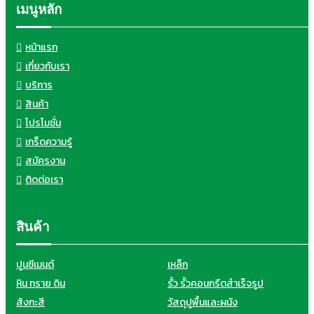
เมนูหลัก
หน้าแรก
เกี่ยวกับเรา
บริการ
สินค้า
โปรโมชั่น
เกร็ดความรู้
สมัครงาน
ติดต่อเรา
สินค้า
ปูนซีเมนต์
เหล็ก
หิน ทราย ดิน
รั้ว รั้วคอนกรีตสำเร็จรูป
สังกะสี
วัสดุปูพื้นและผนัง