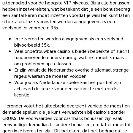
uitgenodigd voor de hoogste VIP-niveaus. Bijna alle bonussen
hebben inzetvereisten, wat betekent dat je een bonusbedrag
een aantal keren moet inzetten voordat je winsten kunt laten
uitbetalen. Inzetvereisten worden aangegeven als een
veelvoud, bijvoorbeeld 35x.
Inzetvereisten worden aangegeven als een veelvoud,
bijvoorbeeld 35x.
Veel onbetrouwbare casino’s bieden beperkte of slecht
functionerende ondersteuning, wat het moeilijk maakt
om problemen op te lossen.
Er zijn vanuit de Nederlandse overheid allemaal strenge
regels waaraan ze moeten voldoen.
Voor jou als Nederlandse speler kan het positief zijn
achieved de keuze voor een casinosite met een EU-
licentie.
Hieronder volgt het uitgebreid overzicht vehicle de meest en
demande spellen die je kunt verwachten bij casino’s zonder
CRUKS. De voorwaarden voor cashback bonussen zijn vaak
eenvoudiger kemudian bij andere bonussen, omdat er meestal
geen inzetvereisten zijn. Dit betekent dat het bedrag dat je