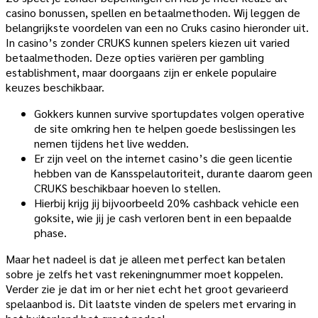
casino bonussen, spellen en betaalmethoden. Wij leggen de
belangrijkste voordelen van een no Cruks casino hieronder uit.
In casino’s zonder CRUKS kunnen spelers kiezen uit varied
betaalmethoden. Deze opties variëren per gambling
establishment, maar doorgaans zijn er enkele populaire
keuzes beschikbaar.
Gokkers kunnen survive sportupdates volgen operative
de site omkring hen te helpen goede beslissingen les
nemen tijdens het live wedden.
Er zijn veel on the internet casino’s die geen licentie
hebben van de Kansspelautoriteit, durante daarom geen
CRUKS beschikbaar hoeven lo stellen.
Hierbij krijg jij bijvoorbeeld 20% cashback vehicle een
goksite, wie jij je cash verloren bent in een bepaalde
phase.
Maar het nadeel is dat je alleen met perfect kan betalen
sobre je zelfs het vast rekeningnummer moet koppelen.
Verder zie je dat im or her niet echt het groot gevarieerd
spelaanbod is. Dit laatste vinden de spelers met ervaring in