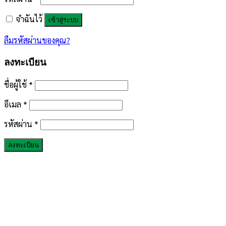
จำฉันไว้
เข้าสู่ระบบ
ลืมรหัสผ่านของคุณ?
ลงทะเบียน
ชื่อผู้ใช้
*
อีเมล
*
รหัสผ่าน
*
ลงทะเบียน