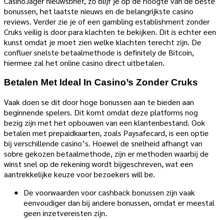
CasinoJager nieuwsbrief, zo blijf je op de hoogte van de beste
bonussen, het laatste nieuws en de belangrijkste casino
reviews. Verder zie je of een gambling establishment zonder
Cruks veilig is door para klachten te bekijken. Dit is echter een
kunst omdat je moet zien welke klachten terecht zijn. De
confluer snelste betaalmethode is definitely de Bitcoin,
hiermee zal het online casino direct uitbetalen.
Betalen Met Ideal In Casino’s Zonder Cruks
Vaak doen se dit door hoge bonussen aan te bieden aan
beginnende spelers. Dit komt omdat deze platforms nog
bezig zijn met het opbouwen van een klantenbestand. Ook
betalen met prepaidkaarten, zoals Paysafecard, is een optie
bij verschillende casino’s. Hoewel de snelheid afhangt van
sobre gekozen betaalmethode, zijn er methoden waarbij de
winst snel op de rekening wordt bijgeschreven, wat een
aantrekkelijke keuze voor bezoekers will be.
De voorwaarden voor cashback bonussen zijn vaak
eenvoudiger dan bij andere bonussen, omdat er meestal
geen inzetvereisten zijn.