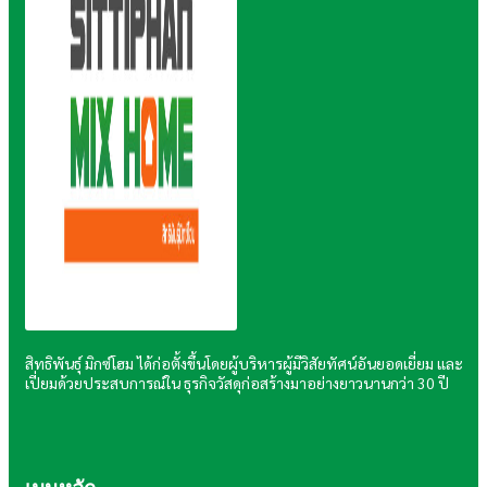
สิทธิพันธุ์ มิกซ์โฮม ได้ก่อตั้งขึ้นโดยผู้บริหารผู้มีวิสัยทัศน์อันยอดเยี่ยม และ
เปี่ยมด้วยประสบการณ์ใน ธุรกิจวัสดุก่อสร้างมาอย่างยาวนานกว่า 30 ปี