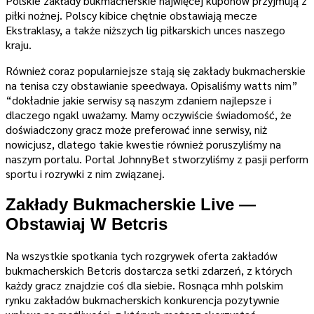
Polskie zakłady bukmacherskie najwięcej kuponów przyjmują z
piłki nożnej. Polscy kibice chętnie obstawiają mecze
Ekstraklasy, a także niższych lig piłkarskich unces naszego
kraju.
Również coraz popularniejsze stają się zakłady bukmacherskie
na tenisa czy obstawianie speedwaya. Opisaliśmy watts nim”
“dokładnie jakie serwisy są naszym zdaniem najlepsze i
dlaczego ngakl uważamy. Mamy oczywiście świadomość, że
doświadczony gracz może preferować inne serwisy, niż
nowicjusz, dlatego takie kwestie również poruszyliśmy na
naszym portalu. Portal JohnnyBet stworzyliśmy z pasji perform
sportu i rozrywki z nim związanej.
Zakłady Bukmacherskie Live —
Obstawiaj W Betcris
Na wszystkie spotkania tych rozgrywek oferta zakładów
bukmacherskich Betcris dostarcza setki zdarzeń, z których
każdy gracz znajdzie coś dla siebie. Rosnąca mhh polskim
rynku zakładów bukmacherskich konkurencja pozytywnie