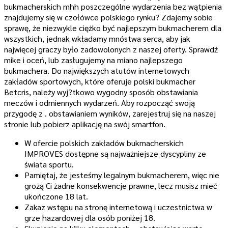
bukmacherskich mhh poszczególne wydarzenia bez wątpienia
znajdujemy się w czołówce polskiego rynku? Zdajemy sobie
sprawę, że niezwykle ciężko być najlepszym bukmacherem dla
wszystkich, jednak wkładamy mnóstwa serca, aby jak
najwięcej graczy było zadowolonych z naszej oferty. Sprawdź
mike i oceń, lub zasługujemy na miano najlepszego
bukmachera. Do największych atutów internetowych
zakładów sportowych, które oferuje polski bukmacher
Betcris, należy wyj?tkowo wygodny sposób obstawiania
meczów i odmiennych wydarzeń. Aby rozpocząć swoją
przygodę z . obstawianiem wyników, zarejestruj się na naszej
stronie lub pobierz aplikację na swój smartfon.
W ofercie polskich zakładów bukmacherskich
IMPROVES dostępne są najważniejsze dyscypliny ze
świata sportu.
Pamiętaj, że jesteśmy legalnym bukmacherem, więc nie
grożą Ci żadne konsekwencje prawne, lecz musisz mieć
ukończone 18 lat.
Zakaz wstępu na stronę internetową i uczestnictwa w
grze hazardowej dla osób poniżej 18.