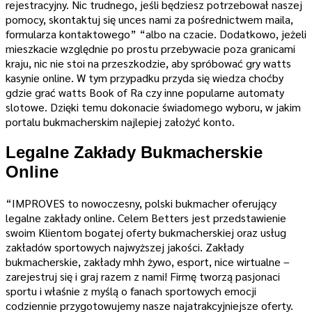
rejestracyjny. Nic trudnego, jeśli będziesz potrzebował naszej
pomocy, skontaktuj się unces nami za pośrednictwem maila,
formularza kontaktowego” “albo na czacie. Dodatkowo, jeżeli
mieszkacie względnie po prostu przebywacie poza granicami
kraju, nic nie stoi na przeszkodzie, aby spróbować gry watts
kasynie online. W tym przypadku przyda się wiedza choćby
gdzie grać watts Book of Ra czy inne popularne automaty
slotowe. Dzięki temu dokonacie świadomego wyboru, w jakim
portalu bukmacherskim najlepiej założyć konto.
Legalne Zakłady Bukmacherskie
Online
“IMPROVES to nowoczesny, polski bukmacher oferujący
legalne zakłady online. Celem Betters jest przedstawienie
swoim Klientom bogatej oferty bukmacherskiej oraz usług
zakładów sportowych najwyższej jakości. Zakłady
bukmacherskie, zakłady mhh żywo, esport, nice wirtualne –
zarejestruj się i graj razem z nami! Firmę tworzą pasjonaci
sportu i właśnie z myślą o fanach sportowych emocji
codziennie przygotowujemy nasze najatrakcyjniejsze oferty.