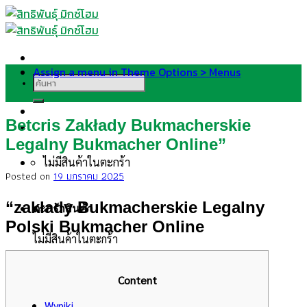
Skip
to
content
Assign a menu in Theme Options > Menus
ค้นหา:
Betcris Zakłady Bukmacherskie
Legalny Bukmacher Online”
ไม่มีสินค้าในตะกร้า
Posted on
19 มกราคม 2025
“zakłady Bukmacherskie Legalny
ตะกร้าสินค้า
Polski Bukmacher Online
ไม่มีสินค้าในตะกร้า
Content
Wyniki