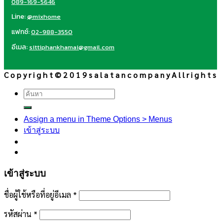
089-169-5646
Line:
@mixhome
แฟกซ์:
02-988-3550
อีเมล:
sittiphankhamai@gmail.com
C o p y r i g h t © 2 0 1 9 s a l a t a n c o m p a n y A l l r i g h t s
ค้นหา:
Assign a menu in Theme Options > Menus
เข้าสู่ระบบ
เข้าสู่ระบบ
ชื่อผู้ใช้หรือที่อยู่อีเมล
*
รหัสผ่าน
*