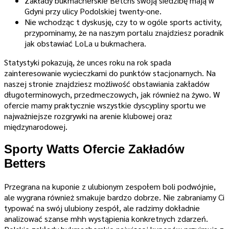
Zakłady bukmacherskie Betcris swoją siedzibę mają w
Gdyni przy ulicy Podolskiej twenty-one.
Nie wchodząc t dyskusję, czy to w ogóle sports activity,
przypominamy, że na naszym portalu znajdziesz poradnik
jak obstawiać LoLa u bukmachera.
Statystyki pokazują, że unces roku na rok spada
zainteresowanie wycieczkami do punktów stacjonarnych. Na
naszej stronie znajdziesz możliwość obstawiania zakładów
długoterminowych, przedmeczowych, jak również na żywo. W
ofercie mamy praktycznie wszystkie dyscypliny sportu we
najważniejsze rozgrywki na arenie klubowej oraz
międzynarodowej.
Sporty Watts Ofercie Zakładów
Betters
Przegrana na kuponie z ulubionym zespołem boli podwójnie,
ale wygrana również smakuje bardzo dobrze. Nie zabraniamy Ci
typować na swój ulubiony zespół, ale radzimy dokładnie
analizować szanse mhh wystąpienia konkretnych zdarzeń.