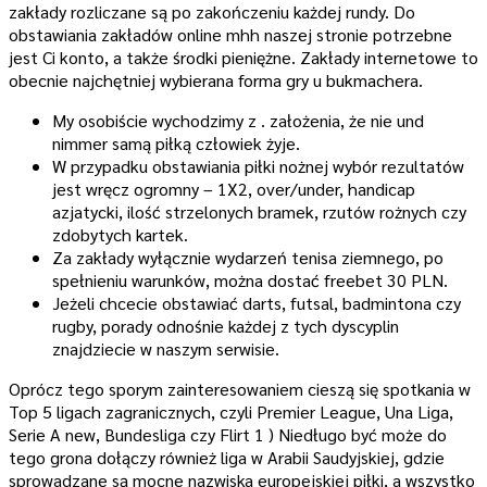
zakłady rozliczane są po zakończeniu każdej rundy. Do
obstawiania zakładów online mhh naszej stronie potrzebne
jest Ci konto, a także środki pieniężne. Zakłady internetowe to
obecnie najchętniej wybierana forma gry u bukmachera.
My osobiście wychodzimy z . założenia, że nie und
nimmer samą piłką człowiek żyje.
W przypadku obstawiania piłki nożnej wybór rezultatów
jest wręcz ogromny – 1X2, over/under, handicap
azjatycki, ilość strzelonych bramek, rzutów rożnych czy
zdobytych kartek.
Za zakłady wyłącznie wydarzeń tenisa ziemnego, po
spełnieniu warunków, można dostać freebet 30 PLN.
Jeżeli chcecie obstawiać darts, futsal, badmintona czy
rugby, porady odnośnie każdej z tych dyscyplin
znajdziecie w naszym serwisie.
Oprócz tego sporym zainteresowaniem cieszą się spotkania w
Top 5 ligach zagranicznych, czyli Premier League, Una Liga,
Serie A new, Bundesliga czy Flirt 1 ) Niedługo być może do
tego grona dołączy również liga w Arabii Saudyjskiej, gdzie
sprowadzane są mocne nazwiska europejskiej piłki, a wszystko