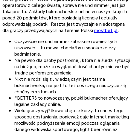
operatorów z całego świata, sprawa nie und nimmer jest już
taka prosta. Zakłady bukmacherskie online w naszym kraju to
ponad 20 podmiotów, które posiadają licencję i actually
odprowadzają podatki. Reszta jest zwyczajnie niedostępna
dla graczy przebywających na terenie Polski
mostbet pl
.
Oczywiście nie und nimmer zabraknie również tych
niszowych – tu mowa, chociażby u snookerze czy
badmintonie.
Na pewno dla osoby postronnej, która nie śledzi sytuacji
na bieżąco, może to wyglądać dość chaotycznie we być
trudne perform zrozumienia.
Nikt nie rodzi się z . wiedzą czym jest taśma
bukmacherska, nie jest to też coś czego nauczycie się
choćby em studiach.
“BETTERS to nowoczesny, polski bukmacher oferujący
legalne zakłady online.
Wielu graczy wyj?tkowo chętnie korzysta unces tego
sposobu obstawiania, ponieważ daje internet marketing
możliwość podwyższenia emocji podczas oglądania
danego widowiska sportowego, light beer również