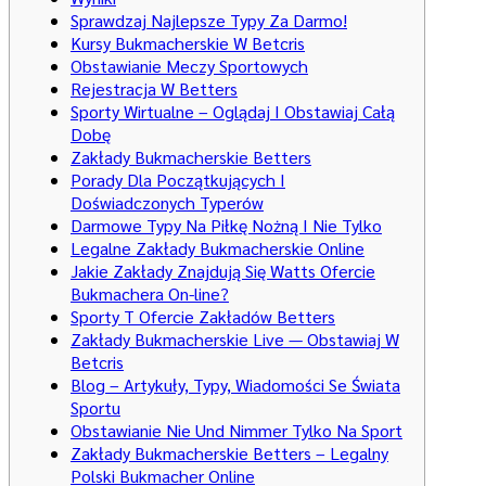
Sprawdzaj Najlepsze Typy Za Darmo!
Kursy Bukmacherskie W Betcris
Obstawianie Meczy Sportowych
Rejestracja W Betters
Sporty Wirtualne – Oglądaj I Obstawiaj Całą
Dobę
Zakłady Bukmacherskie Betters
Porady Dla Początkujących I
Doświadczonych Typerów
Darmowe Typy Na Piłkę Nożną I Nie Tylko
Legalne Zakłady Bukmacherskie Online
Jakie Zakłady Znajdują Się Watts Ofercie
Bukmachera On-line?
Sporty T Ofercie Zakładów Betters
Zakłady Bukmacherskie Live — Obstawiaj W
Betcris
Blog – Artykuły, Typy, Wiadomości Se Świata
Sportu
Obstawianie Nie Und Nimmer Tylko Na Sport
Zakłady Bukmacherskie Betters – Legalny
Polski Bukmacher Online