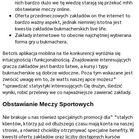
nich bardzo dużo we tę wiedzę starają się przekuć mhh
obstawianie meczy online.
Oferta przedmeczowych zakładów on the internet to
bardzo ważny aspekt, jednak niemniej istotna jest
kwestia zakładów bukmacherskich live life.
Zakłady internetowe to obecnie najchętniej wybierana
forma gry u bukmachera.
Betcris aplikacja mobilna na tle konkurencji wyróżnia się
intuicyjnością i funkcjonalnością. Znajdowanie interesujących
gracza zakładów jest bardzo łatwe, a kursy i typy
bukmacherskie są dobrze widoczne. Poza tym wskazane jest
zwrócić uwagę em to, że watts naszej apce możesz”
“sprawdzać statystyki interesujących Cię drużyn, śledzić
wyniki, robić przelewy we co najważniejsze zawierać zakłady.
Obstawianie Meczy Sportowych
Nie brakuje u nas również specjalnych promocji dla” “stałych
klientów, którzy już od dłuższego czasu mają konta na naszej
stronie, a również chcieliby otrzymywać specjalne benefity. W
kwestii oferty zakładów oraz liczby dostępnych kursów