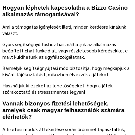
Hogyan léphetek kapcsolatba a Bizzo Casino
alkalmazás támogatásával?
Ami a támogatás igénylését illeti, minden kérdésre kínálunk
választ.
Gyors segítségnyújtáshoz használhatjuk az alkalmazás
beépített chat funkcióját, vagy részletesebb kérdésekkel e-
mailt küldhetünk az ügyfélszolgálatnak.
Bármelyik segítségnyújtási mód biztosítja, hogy megkapjuk a
kívánt tájékoztatást, miközben élvezzük a játékot.
Használjuk ki ezeket az lehetőségeket, hogy a játék
szórakoztató és stresszmentes legyen!
Vannak bizonyos fizetési lehetőségek,
amelyek csak magyar felhasználók számára
elérhetők?
A fizetési módok áttekintése során örömmel tapasztaltuk,