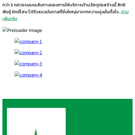
กว่า 3 ทศวรรษบนเส้นทางของการให้บริการด้านวัสดุก่อสร้างนี้ สิทธิ
พันธุ์ มิกซ์โฮม ได้รับแรงบันดาลที่ยิ่งใหญ่มาจากความมุ่งมั่นตั้งใจ..
อ่าน
เพิ่มเติม