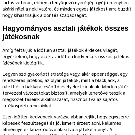
jártas veterán, ebben a lenyűgöző nyerőgép-gyűjteményben
akárki rálel a neki valóra, és minden egyes játékost arra buzdít,
hogy kihasználjuk a döntés szabadságát.
Hagyományos asztali játékok összes
játékosnak
Amíg feltárjuk a időtlen asztali játékok érdekes világát,
egyértelmű, hogy ezek az időtlen kedvencek összes játékos
ízlésének kielégítik.
Legyen szó gyakorlott stratéga vagy, akár éppenséggel egy
rendszeres játékos, az olyan játékok, mint a blackjack, a
rulett és a bakkara, csábító esélyeket kínálnak. Minden játék
tervezési változatokat biztosít, amelyek lehetővé teszik a
megközelítéseink alkalmazását, hasznosítva az sajátos
játékospreferenciáinkat.
Ezen időtlen kedvencek varázsa abban rejlik, hogy egyszerre
képesek feszültséget és jól ismert érzést adni, kellemes
élménnyé és kifizetődővé alakítva a játékélményt. A