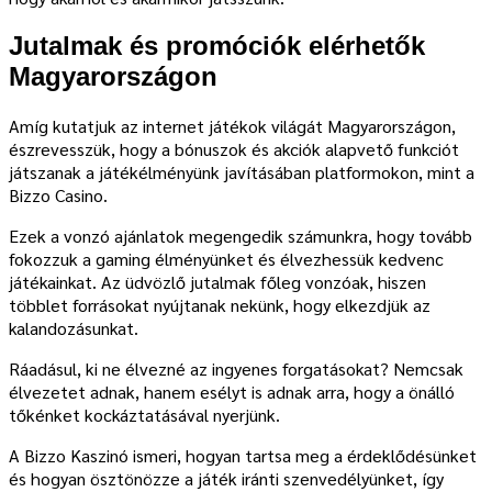
Jutalmak és promóciók elérhetők
Magyarországon
Amíg kutatjuk az internet játékok világát Magyarországon,
észrevesszük, hogy a bónuszok és akciók alapvető funkciót
játszanak a játékélményünk javításában platformokon, mint a
Bizzo Casino.
Ezek a vonzó ajánlatok megengedik számunkra, hogy tovább
fokozzuk a gaming élményünket és élvezhessük kedvenc
játékainkat. Az üdvözlő jutalmak főleg vonzóak, hiszen
többlet forrásokat nyújtanak nekünk, hogy elkezdjük az
kalandozásunkat.
Ráadásul, ki ne élvezné az ingyenes forgatásokat? Nemcsak
élvezetet adnak, hanem esélyt is adnak arra, hogy a önálló
tőkénket kockáztatásával nyerjünk.
A Bizzo Kaszinó ismeri, hogyan tartsa meg a érdeklődésünket
és hogyan ösztönözze a játék iránti szenvedélyünket, így