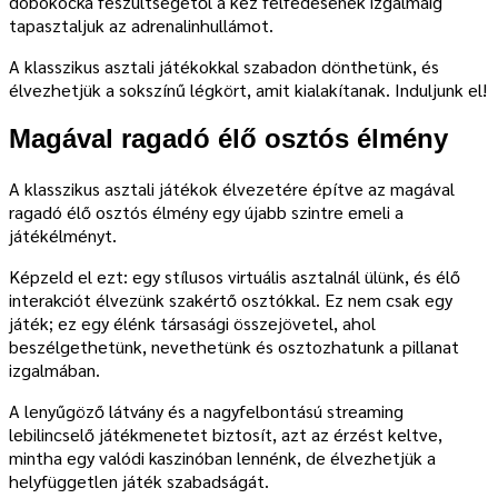
dobókocka feszültségétől a kéz felfedésének izgalmáig
tapasztaljuk az adrenalinhullámot.
A klasszikus asztali játékokkal szabadon dönthetünk, és
élvezhetjük a sokszínű légkört, amit kialakítanak. Induljunk el!
Magával ragadó élő osztós élmény
A klasszikus asztali játékok élvezetére építve az magával
ragadó élő osztós élmény egy újabb szintre emeli a
játékélményt.
Képzeld el ezt: egy stílusos virtuális asztalnál ülünk, és élő
interakciót élvezünk szakértő osztókkal. Ez nem csak egy
játék; ez egy élénk társasági összejövetel, ahol
beszélgethetünk, nevethetünk és osztozhatunk a pillanat
izgalmában.
A lenyűgöző látvány és a nagyfelbontású streaming
lebilincselő játékmenetet biztosít, azt az érzést keltve,
mintha egy valódi kaszinóban lennénk, de élvezhetjük a
helyfüggetlen játék szabadságát.