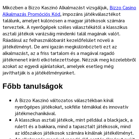
Miközben a Bizzo Kaszinó Alkalmazást vizsgáljuk,
Bizzo Casino
Alkalmazás Promóciós Kód
, impozáns játékválasztékot
találunk, amelyet különösen a magyar játékosok számára
terveztek. A nyerőgépek széles választékától a klasszikus
asztali játékok varázsáig mindenki talál magának valót.
Ráadásul az felhasználóbarát kezelőfelület növeli a
játékélményt. De ami igazán megkülönbözteti ezt az
alkalmazást, az a friss tartalom és a magával ragadó
játékmenet iránti elkötelezettsége. Nézzük meg közelebbről
azokat az egyedi ajánlatokat, amelyek esetleg még
javíthatják is a játékélményünket.
Főbb tanulságok
A Bizzo Kaszinó változatos választékban kínál
nyerőgépes játékokat, sokféle témákkal és innovatív
játékmechanikával.
A klasszikus asztali játékok, mint például a blackjack, a
rulett és a bakkara, mind a tapasztalt játékosok, mind
az időszakos játékosok számára kínálnak játékélményt.