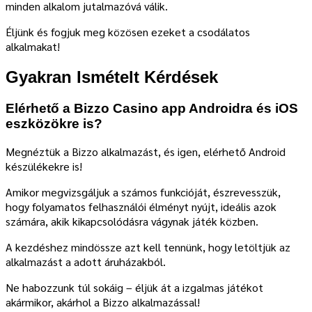
minden alkalom jutalmazóvá válik.
Éljünk és fogjuk meg közösen ezeket a csodálatos
alkalmakat!
Gyakran Ismételt Kérdések
Elérhető a Bizzo Casino app Androidra és iOS
eszközökre is?
Megnéztük a Bizzo alkalmazást, és igen, elérhető Android
készülékekre is!
Amikor megvizsgáljuk a számos funkcióját, észrevesszük,
hogy folyamatos felhasználói élményt nyújt, ideális azok
számára, akik kikapcsolódásra vágynak játék közben.
A kezdéshez mindössze azt kell tennünk, hogy letöltjük az
alkalmazást a adott áruházakból.
Ne habozzunk túl sokáig – éljük át a izgalmas játékot
akármikor, akárhol a Bizzo alkalmazással!