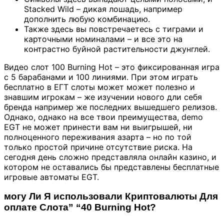
Stacked Wild – дикая лошадь, например
дополнить любую комбинацию.
Также здесь вы повстречаетесь с тиграми и
карточными номиналами – и все это на
контрастно буйной растительности джунглей.
Видео слот 100 Burning Hot – это фиксированная игра
с 5 барабанами и 100 линиями. При этом играть
бесплатно в ЕГТ слоты может может полезно и
знавшим игрокам – же изучении нового дли себя
бренда например же последних вышедшего релизов.
Однако, однако на все твои преимущества, demo
EGT не может принести вам ни выигрышей, ни
полноценного переживания азарта – но по той
только простой причине отсутствие риска. На
сегодня день сложно представляла онлайн казино, и
котором не оставались бы представлены бесплатные
игровые автоматы EGT.
могу Ли Я использовали Криптовалюты Для
оплате Слота” “40 Burning Hot?