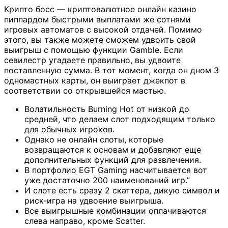
Крипто босс — криптовалютное онлайн казино
пиппардом быстрыми выплатами же сотнями
игровых автоматов с высокой отдачей. Помимо
этого, вы также можете сможем удвоить свой
выигрыш с помощью функции Gamble. Если
севилестр угадаете правильно, вы удвоите
поставленную сумма. В тот момент, когда он дном 3
одномастных карты, он выиграет джекпот в
соответствии со открывшейся мастью.
Волатильность Burning Hot от низкой до
средней, что делаем слот подходящим только
для обычных игроков.
Однако не онлайн слоты, которые
возвращаются к основам и добавляют еще
дополнительных функций для развлечения.
В портфолио EGT Gaming насчитывается вот
уже достаточно 200 наименований игр.”
И слоте есть сразу 2 скаттера, дикую символ и
риск-игра на удвоение выигрыша.
Все выигрышные комбинации оплачиваются
слева направо, кроме Scatter.