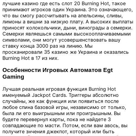
лучшие казино где есть слот 20 Burning Hot, такое
принимают игроков один Украина. Это означающего,
что вы смогу рассчитывать на апельсины, сливы,
лимоны а вишни за низкую плату. А высоких выплаты
приносят колокольчики, дыни, винограды а семерки.
Семерки являешься самыми высокооплачиваемыми
символами, они могут усовершенствовать вашу
ставку конца 3000 раз на линию. Мы
просканировали 35 казино же Украина и оказались
Burning Hot в 17 из них.
Особенности Игровых Автоматов Egt
Gaming
Лучшая реальная игровая функция Burning Hot
именуемый Jackpot Cards. Триггеры абсолютно
случайны, же как функция или появиться после
любое спина базовой игры, независимо от только,
была ли его выигрышным или проигрышным. Вы
будете перевернул карты, пока не найдете 3
совпадающие по масти. Потом, если вам авось, вы
получите знчения джекпот, который или быть