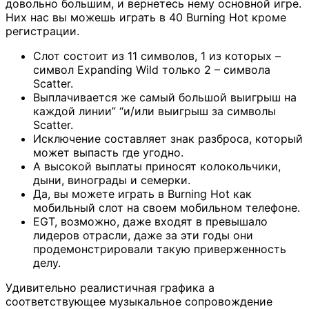
довольно большим, и вернетесь нему основной игре.
Них нас вы можешь играть в 40 Burning Hot кроме
регистрации.
Слот состоит из 11 символов, 1 из которых –
символ Expanding Wild только 2 – символа
Scatter.
Выплачивается же самый большой выигрыш на
каждой линии” “и/или выигрыш за символы
Scatter.
Исключение составляет знак разброса, который
может выпасть где угодно.
А высокой выплаты приносят колокольчики,
дыни, винограды и семерки.
Да, вы можете играть в Burning Hot как
мобильный слот на своем мобильном телефоне.
EGT, возможно, даже входят в превышало
лидеров отрасли, даже за эти годы они
продемонстрировали такую приверженность
делу.
Удивительно реалистичная графика а
соответствующее музыкальное сопровождение