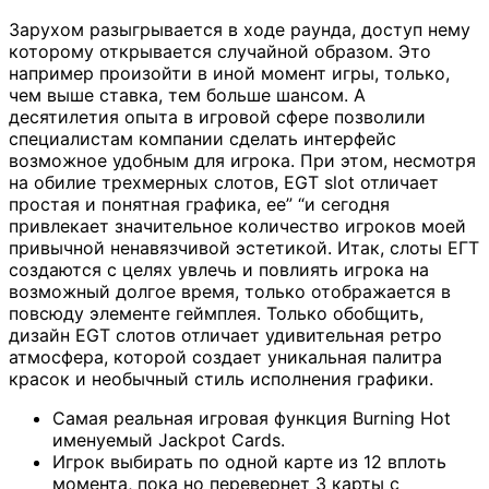
Зарухом разыгрывается в ходе раунда, доступ нему
которому открывается случайной образом. Это
например произойти в иной момент игры, только,
чем выше ставка, тем больше шансом. А
десятилетия опыта в игровой сфере позволили
специалистам компании сделать интерфейс
возможное удобным для игрока. При этом, несмотря
на обилие трехмерных слотов, EGT slot отличает
простая и понятная графика, ее” “и сегодня
привлекает значительное количество игроков моей
привычной ненавязчивой эстетикой. Итак, слоты ЕГТ
создаются с целях увлечь и повлиять игрока на
возможный долгое время, только отображается в
повсюду элементе геймплея. Только обобщить,
дизайн EGT слотов отличает удивительная ретро
атмосфера, которой создает уникальная палитра
красок и необычный стиль исполнения графики.
Самая реальная игровая функция Burning Hot
именуемый Jackpot Cards.
Игрок выбирать по одной карте из 12 вплоть
момента, пока но перевернет 3 карты с