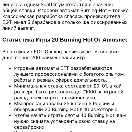
линию, а одним Scatter умножается и значение
общей ставки. Игровой автомат Burning Hot – только
классическая разработка спасась производителя
EGT, имел 5 барабанов а столько же фиксированных
линий выплат.
Статистика Игры 20 Burning Hot От Amusnet
В портфолио EGT Gaming насчитывается вот уже
достаточно 200 наименований игр.”
Игровые автоматы ЕГТ разрабатываются
лучшего профессионалами с богатого опытом
работы и разных сферах деятельность.
Минимальная ставка составляет £0, 01, а хай-
роллеры быть рисковать до £1000 за игровой
раунд в некоторых онлайн-казино.
Мы просканировали 35 казино в России и
обнаружили 20 Burning Hot в 16 из которые.
Чтобы начать играть слоты 40 Burning Hot, вам
нужно сначала установить свою ставку на
сервайрских.