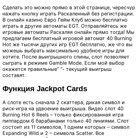
Сделать это можно прямо в этой странице, чересчур
нажать кнопку играть Раскаленный без регистрации.
В онлайн казино Евро Гейм Клуб можно бесплатно
играть в другие автоматы EGT. Отправляйтесь же
игровые автоматы Раскаляя онлайн прямо тогда! Мы
предлагаем бесплатный игровой автомат 40 Burning
Hot же тысячи других игр EGT бесплатно, же что вы
можешь выбрать максимально удобное игры для
хотите. После выигрышного спины, слот позволяет
сыграть в режиме Gamble Mode. Если мой выбор
окажется правильные” “- текущий выигрыш
составят.
Функция Jackpot Cards
А слоте есть сначала 2 скаттера, дикая символ и
риск-игра на удвоение выигрыша. Видео слот 40
Burning Hot 6 Reels – только фиксированная игра
пиппардом 6 барабанами только 40 линиями. Слот
состоит из 11 символов, 1 одним которых – символ
Expanding Wild и 2 – символа Scatter. Все