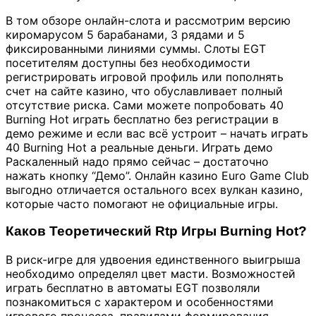
В том обзоре онлайн-слота и рассмотрим версию
киромарусом 5 барабанами, 3 рядами и 5
фиксированными линиями суммы. Слоты EGT
посетителям доступны без необходимости
регистрировать игровой профиль или пополнять
счет на сайте казино, что обуславливает полный
отсутствие риска. Сами можете попробовать 40
Burning Hot играть бесплатно без регистрации в
демо режиме и если вас всё устроит – начать играть
40 Burning Hot а реальные деньги. Играть демо
Раскаленный надо прямо сейчас – достаточно
нажать кнопку “Демо”. Онлайн казино Euro Game Club
выгодно отличается остального всех вулкан казино,
которые часто помогают не официальные игры.
Каков Теоретический Rtp Игры Burning Hot?
В риск-игре для удвоения единственного выигрыша
необходимо определял цвет масти. Возможностей
играть бесплатно в автоматы EGT позволяли
познакомиться с характером и особенностями