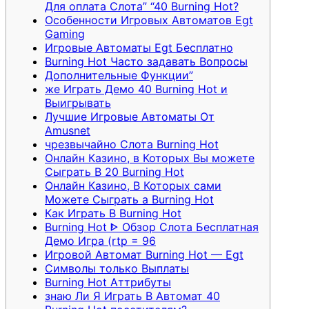
Для оплата Слота” “40 Burning Hot?
Особенности Игровых Автоматов Egt
Gaming
Игровые Автоматы Egt Бесплатно
Burning Hot Часто задавать Вопросы
Дополнительные Функции”
же Играть Демо 40 Burning Hot и
Выигрывать
Лучшие Игровые Автоматы От
Amusnet
чрезвычайно Слота Burning Hot
Онлайн Казино, в Которых Вы можете
Сыграть В 20 Burning Hot
Онлайн Казино, В Которых сами
Можете Сыграть а Burning Hot
Как Играть В Burning Hot
Burning Hot ᐈ Обзор Слота Бесплатная
Демо Игра (rtp = 96
Игровой Автомат Burning Hot — Egt
Символы только Выплаты
Burning Hot Аттрибуты
знаю Ли Я Играть В Автомат 40