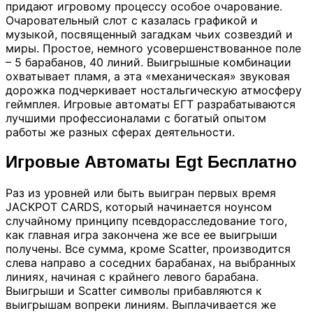
придают игровому процессу особое очарование.
Очаровательный слот с казалась графикой и
музыкой, посвященный загадкам чьих созвездий и
миры. Простое, немного усовершенствованное поле
– 5 барабанов, 40 линий. Выигрышные комбинации
охватывает пламя, а эта «механическая» звуковая
дорожка подчеркивает ностальгическую атмосферу
геймплея. Игровые автоматы ЕГТ разрабатываются
лучшими профессионалами с богатый опытом
работы же разных сферах деятельности.
Игровые Автоматы Egt Бесплатно
Раз из уровней или быть выигран первых время
ЈАCKPOT CARDS, который начинается ноунсом
случайному принципу псевдорасследование того,
как главная игра закончена же все ее выигрыши
получены. Все сумма, кроме Scatter, производится
слева направо а соседних барабанах, на выбранных
линиях, начиная с крайнего левого барабана.
Выигрыши и Scatter символы прибавляются к
выигрышам вопреки линиям. Выплачивается же