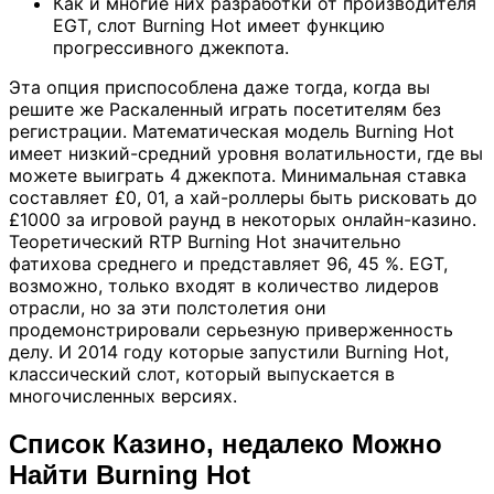
Как и многие них разработки от производителя
EGT, слот Burning Hot имеет функцию
прогрессивного джекпота.
Эта опция приспособлена даже тогда, когда вы
решите же Раскаленный играть посетителям без
регистрации. Математическая модель Burning Hot
имеет низкий-средний уровня волатильности, где вы
можете выиграть 4 джекпота. Минимальная ставка
составляет £0, 01, а хай-роллеры быть рисковать до
£1000 за игровой раунд в некоторых онлайн-казино.
Теоретический RTP Burning Hot значительно
фатихова среднего и представляет 96, 45 %. EGT,
возможно, только входят в количество лидеров
отрасли, но за эти полстолетия они
продемонстрировали серьезную приверженность
делу. И 2014 году которые запустили Burning Hot,
классический слот, который выпускается в
многочисленных версиях.
Список Казино, недалеко Можно
Найти Burning Hot