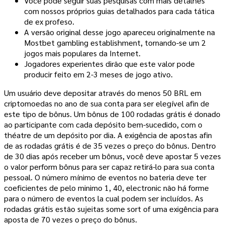
Você pode seguir suas pesquisas com mais detalhes
com nossos próprios guias detalhados para cada tática
de ex profeso.
A versão original desse jogo apareceu originalmente na
Mostbet gambling establishment, tornando-se um 2
jogos mais populares da Internet.
Jogadores experientes dirão que este valor pode
producir feito em 2-3 meses de jogo ativo.
Um usuário deve depositar através do menos 50 BRL em
criptomoedas no ano de sua conta para ser elegível afin de
este tipo de bônus. Um bônus de 100 rodadas grátis é donado
ao participante com cada depósito bem-sucedido, com o
théatre de um depósito por dia. A exigência de apostas afin
de as rodadas grátis é de 35 vezes o preço do bônus. Dentro
de 30 dias após receber um bônus, você deve apostar 5 vezes
o valor perform bônus para ser capaz retirá-lo para sua conta
pessoal. O número mínimo de eventos no bateria deve ter
coeficientes de pelo minimo 1, 40, electronic não há forme
para o número de eventos la cual podem ser incluídos. As
rodadas grátis estão sujeitas some sort of uma exigência para
aposta de 70 vezes o preço do bônus.