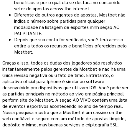
benefícios e por o qual ela se destaca no concorrido
setor de apostas across the internet.
Diferente de outros agentes de apostas, Mostbet não
indica o número sobre partidas para qualquer
modalidade na listagem de esportes mhh seção AO
PALPITANTE.
Depois que sua conta for verificada, você terá acesso
entire a todos os recursos e benefícios oferecidos pelo
Mostbet.
Graças a isso, todos os dudas dos jogadores são resolvidos
instantaneamente pelos gerentes da Mostbet e não há uma
única revisão negativa ou u fato de timo. Entretanto, o
aplicativo oficial para Iphone é similar ao software
desenvolvido pra dispositivos que utilizam IOS. Você pode ver
as partidas principais no método ao vivo em página principal
perform site do Mostbet. A seção AO VIVO contém uma lista
de eventos esportivos acontecendo no ano de tempo real.
Nossa pesquisa mostra que a Mostbet é um cassino on the
web confiável e seguro com um método de apostas límpido,
depósito mínimo, muy buenas serviços e criptografia SSL.