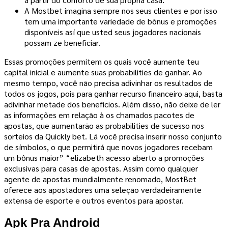
A Mostbet imagina sempre nos seus clientes e por isso
tem uma importante variedade de bônus e promoções
disponíveis así que usted seus jogadores nacionais
possam ze beneficiar.
Essas promoções permitem os quais você aumente teu
capital inicial e aumente suas probabilities de ganhar. Ao
mesmo tempo, você não precisa adivinhar os resultados de
todos os jogos, pois para ganhar recurso financeiro aqui, basta
adivinhar metade dos beneficios. Além disso, não deixe de ler
as informações em relação à os chamados pacotes de
apostas, que aumentarão as probabilities de sucesso nos
sorteios da Quickly bet. Lá você precisa inserir nosso conjunto
de símbolos, o que permitirá que novos jogadores recebam
um bônus maior” “elizabeth acesso aberto a promoções
exclusivas para casas de apostas. Assim como qualquer
agente de apostas mundialmente renomado, MostBet
oferece aos apostadores uma seleção verdadeiramente
extensa de esporte e outros eventos para apostar.
Apk Pra Android