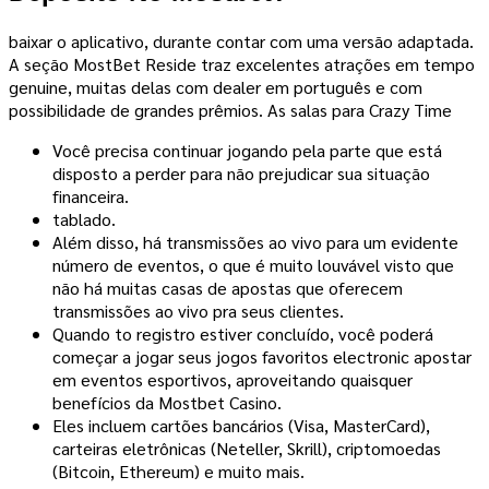
baixar o aplicativo, durante contar com uma versão adaptada.
A seção MostBet Reside traz excelentes atrações em tempo
genuine, muitas delas com dealer em português e com
possibilidade de grandes prêmios. As salas para Crazy Time
Você precisa continuar jogando pela parte que está
disposto a perder para não prejudicar sua situação
financeira.
tablado.
Além disso, há transmissões ao vivo para um evidente
número de eventos, o que é muito louvável visto que
não há muitas casas de apostas que oferecem
transmissões ao vivo pra seus clientes.
Quando to registro estiver concluído, você poderá
começar a jogar seus jogos favoritos electronic apostar
em eventos esportivos, aproveitando quaisquer
benefícios da Mostbet Casino.
Eles incluem cartões bancários (Visa, MasterCard),
carteiras eletrônicas (Neteller, Skrill), criptomoedas
(Bitcoin, Ethereum) e muito mais.