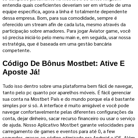
entendia quais coeficientes deveriam ser em virtude de uma
equipe específica, agora a linha é totalmente dependente
dessa empresa. Bom, para sua comodidade, sempre é
oferecido um stream afin de cada luta, mesmo através da
participação sobre amadores. Para jogar Aviator game, você
só precisa iniciá-lo pelo menu main e, em seguida, usar nossa
estratégia, que é baseada em uma gestão bancária
competente.
Código De Bônus Mostbet: Ative E
Aposte Já!
Tudo isso dentro sobre uma plataforma bem fácil de navegar,
tanto pelo pc quanto por aparelhos móveis. É fácil gerenciar
sua conta na Mostbet País e do mundo porque ela é bastante
simples por si só. A interface é muito amigável e você pode
navegar confortavelmente pelas diferentes configurações da
conta, dejar dinheiro, sacar recurso financeiro ou usar o serviço
de ajuda. Nosso Aplicativo Mostbet garante velocidades para
carregamento de games e eventos para até 0, a few
segundos, graças ao código otimizado pra Android e iOS. Além