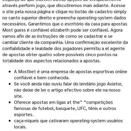
através perform jogo, que discutiremos mais adiante. Acesse
o site pela nossa página e clique no botão de cadastro simply
no canto superior direito e preencha operating-system dados
necessários. Garantimos que o escritório da casa para apostas
Most guess é confiável elizabeth pode ser confiável. Agora
vamos afin de as instruções de como se cadastrar e se
cambiar cliente da companhia. Uma confirmação excelente da
confiabilidade e lealdade dos jogadores permitiu a el agente
de apostas obter quatro sobre possíveis cinco pontos na
totalidade dos aspectos relacionados a apostas.
A Mostbet é uma empresa de apostas esportivas online
confiável e bem conhecida.
Se você ainda não ouviu falar do lendário jogo Aviator,
não deixe de ler o artigo efectivo sobre ele na nosso
site.
Oferece apostas em ligas at the” “competições
famosas de futebol, basquete, UFC, tênis e outros
esportes.
caça-níqueis que cativaram operating-system usuários
locais.