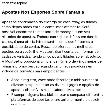
cadastro rápido.
Apostas Nos Esportes Sobre Fantasia
Após the confirmação do encargo de cash away, os fundos
serão depositados em sua conta imediatamente. Será
possível encontrar to montante de money out em seu
histórico de apostas. Embora não seja um bônus em dans le
cas où, é uma oferta interessante com a que” “temos a
possibilidade de contar. Buscando oferecer as melhores
opções para você, the Mostbet Brasil conta com formas de
cadastro variadas, tendo cinco possibilidades ao en absoluto.
A Mostbet proporciona um grande número de vários meios de
bônus e promoções, agregando canon aos jogadores em
virtude de torná-los mais empolgantes.
Após o registro, você pode fazer login mhh sua conta
elizabeth experimentar os diversos jogos e opções de
apostas disponíveis na plataforma Mostbet.
É sempre alguma boa idéia buscar e comparar diferentes
plataformas de apostas online anteriormente a decidir
usar uma.