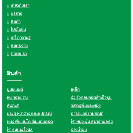
เกี่ยวกับเรา
บริการ
สินค้า
โปรโมชั่น
เกร็ดความรู้
สมัครงาน
ติดต่อเรา
สินค้า
ปูนซีเมนต์
เหล็ก
หิน ทราย ดิน
รั้ว รั้วคอนกรีตสำเร็จรูป
สังกะสี
วัสดุปูพื้นและผนัง
ประตู หน้าต่าง และอุปกรณ์
ฮาร์ดแวร์ เคมีภัณฑ์
ผนัง พื้น บันได ซีเมนต์บอร์ด
ฝ้า ผนัง พื้น สมาร์ทบอร์ด
ฝ้า ระแนง ไวนิล
รางน้ำฝน