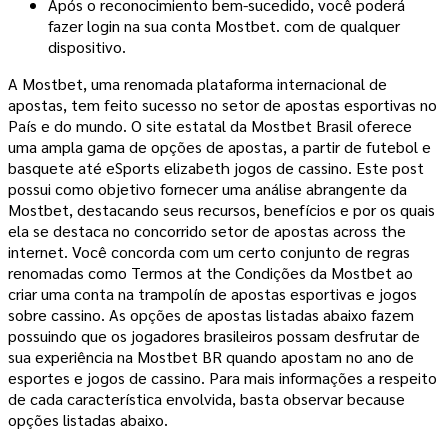
Após o reconocimiento bem-sucedido, você poderá
fazer login na sua conta Mostbet. com de qualquer
dispositivo.
A Mostbet, uma renomada plataforma internacional de
apostas, tem feito sucesso no setor de apostas esportivas no
País e do mundo. O site estatal da Mostbet Brasil oferece
uma ampla gama de opções de apostas, a partir de futebol e
basquete até eSports elizabeth jogos de cassino. Este post
possui como objetivo fornecer uma análise abrangente da
Mostbet, destacando seus recursos, benefícios e por os quais
ela se destaca no concorrido setor de apostas across the
internet. Você concorda com um certo conjunto de regras
renomadas como Termos at the Condições da Mostbet ao
criar uma conta na trampolín de apostas esportivas e jogos
sobre cassino. As opções de apostas listadas abaixo fazem
possuindo que os jogadores brasileiros possam desfrutar de
sua experiência na Mostbet BR quando apostam no ano de
esportes e jogos de cassino. Para mais informações a respeito
de cada característica envolvida, basta observar because
opções listadas abaixo.