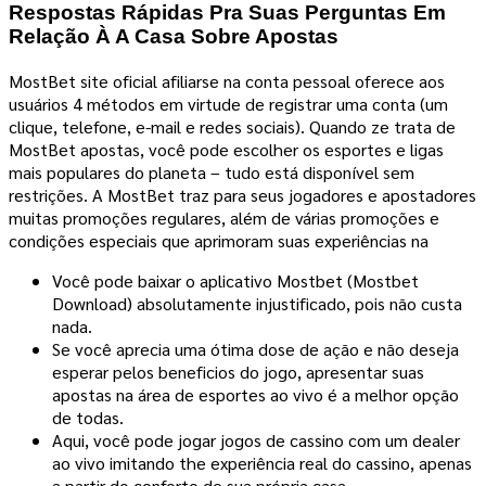
Respostas Rápidas Pra Suas Perguntas Em
Relação À A Casa Sobre Apostas
MostBet site oficial afiliarse na conta pessoal oferece aos
usuários 4 métodos em virtude de registrar uma conta (um
clique, telefone, e-mail e redes sociais). Quando ze trata de
MostBet apostas, você pode escolher os esportes e ligas
mais populares do planeta – tudo está disponível sem
restrições. A MostBet traz para seus jogadores e apostadores
muitas promoções regulares, além de várias promoções e
condições especiais que aprimoram suas experiências na
Você pode baixar o aplicativo Mostbet (Mostbet
Download) absolutamente injustificado, pois não custa
nada.
Se você aprecia uma ótima dose de ação e não deseja
esperar pelos beneficios do jogo, apresentar suas
apostas na área de esportes ao vivo é a melhor opção
de todas.
Aqui, você pode jogar jogos de cassino com um dealer
ao vivo imitando the experiência real do cassino, apenas
a partir do conforto de sua própria casa.