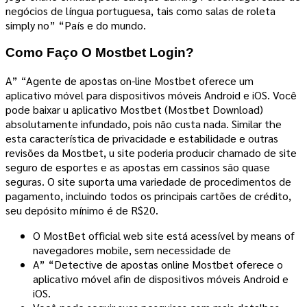
negócios de língua portuguesa, tais como salas de roleta
simply no” “País e do mundo.
Como Faço O Mostbet Login?
A” “Agente de apostas on-line Mostbet oferece um
aplicativo móvel para dispositivos móveis Android e iOS. Você
pode baixar u aplicativo Mostbet (Mostbet Download)
absolutamente infundado, pois não custa nada. Similar the
esta característica de privacidade e estabilidade e outras
revisões da Mostbet, u site poderia producir chamado de site
seguro de esportes e as apostas em cassinos são quase
seguras. O site suporta uma variedade de procedimentos de
pagamento, incluindo todos os principais cartões de crédito,
seu depósito mínimo é de R$20.
O MostBet official web site está acessível by means of
navegadores mobile, sem necessidade de
A” “Detective de apostas online Mostbet oferece o
aplicativo móvel afin de dispositivos móveis Android e
iOS.