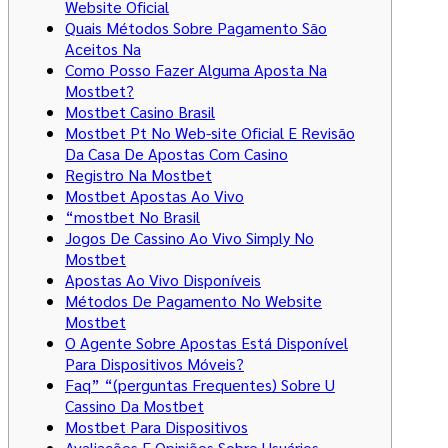
Website Oficial
Quais Métodos Sobre Pagamento São
Aceitos Na
Como Posso Fazer Alguma Aposta Na
Mostbet?
Mostbet Casino Brasil
Mostbet Pt No Web-site Oficial E Revisão
Da Casa De Apostas Com Casino
Registro Na Mostbet
Mostbet Apostas Ao Vivo
“mostbet No Brasil
Jogos De Cassino Ao Vivo Simply No
Mostbet
Apostas Ao Vivo Disponíveis
Métodos De Pagamento No Website
Mostbet
O Agente Sobre Apostas Está Disponível
Para Dispositivos Móveis?
Faq” “(perguntas Frequentes) Sobre U
Cassino Da Mostbet
Mostbet Para Dispositivos
Avaliações E Opiniões Sobre Usuários