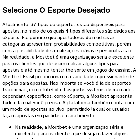
Selecione O Esporte Desejado
Atualmente, 37 tipos de esportes estão disponíveis para
apostas, no meio de os quais 4 tipos diferentes são dados aos
eSports. Ele permite que apostadores de muchas as
categorias apresentem probabilidades competitivas, porém
com a possibilidade de atualizações diárias e personalização.
Na realidade, a Mostbet é uma organização séria e excelente
para os clientes que desejam realizar alguns tipos para
apostas e até mesmo tentar the sorte em jogos de cassino. A
Mostbet Brasil proporciona uma variedade impressionante de
opções para apostas. Não importa se você é fã de esportes
tradicionais, como futebol e basquete, systems de mercados
cependant específicos, como eSports, a Mostbet apresenta
tudo o la cual você precisa. A plataforma também conta com
um modo de apostas ao vivo, permitindo la cual os usuários
façam apostas em partidas em andamento.
Na realidade, a Mostbet é uma organização séria e
excelente para os clientes que desejam fazer alguns