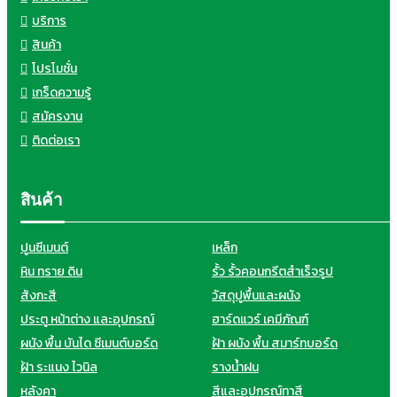
บริการ
สินค้า
โปรโมชั่น
เกร็ดความรู้
สมัครงาน
ติดต่อเรา
สินค้า
ปูนซีเมนต์
เหล็ก
หิน ทราย ดิน
รั้ว รั้วคอนกรีตสำเร็จรูป
สังกะสี
วัสดุปูพื้นและผนัง
ประตู หน้าต่าง และอุปกรณ์
ฮาร์ดแวร์ เคมีภัณฑ์
ผนัง พื้น บันได ซีเมนต์บอร์ด
ฝ้า ผนัง พื้น สมาร์ทบอร์ด
ฝ้า ระแนง ไวนิล
รางน้ำฝน
หลังคา
สีและอุปกรณ์ทาสี