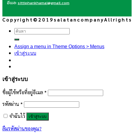
อีเมล:
sittiphankhamai@gmail.com
C o p y r i g h t © 2 0 1 9 s a l a t a n c o m p a n y A l l r i g h t s
ค้นหา:
Assign a menu in Theme Options > Menus
เข้าสู่ระบบ
เข้าสู่ระบบ
ชื่อผู้ใช้หรือที่อยู่อีเมล
*
รหัสผ่าน
*
จำฉันไว้
เข้าสู่ระบบ
ลืมรหัสผ่านของคุณ?