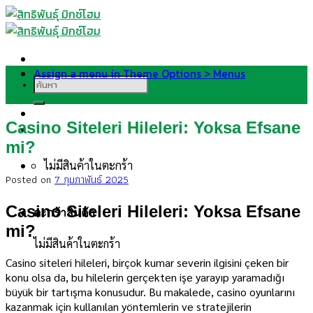
Skip
to
content
Assign a menu in Theme Options > Menus
ค้นหา:
Casino Siteleri Hileleri: Yoksa Efsane
mi?
ไม่มีสินค้าในตะกร้า
Posted on
7 กุมภาพันธ์ 2025
Casino Siteleri Hileleri: Yoksa Efsane
ตะกร้าสินค้า
mi?
ไม่มีสินค้าในตะกร้า
Casino siteleri hileleri, birçok kumar severin ilgisini çeken bir
konu olsa da, bu hilelerin gerçekten işe yarayıp yaramadığı
büyük bir tartışma konusudur. Bu makalede, casino oyunlarını
kazanmak için kullanılan yöntemlerin ve stratejilerin