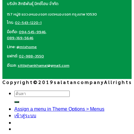
บริษัท สิทธิพันธุ์ มิกซ์โฮม จำกัด
157 หมู่8 แขวงหนองจอก เขตหนองจอก กรุงเทพ 10530
โทร:
02-543-1220-1
มือถือ:
094-545-9946
,
089-169-5646
Line:
@mixhome
แฟกซ์:
02-988-3550
อีเมล:
sittiphankhamai@gmail.com
C o p y r i g h t © 2 0 1 9 s a l a t a n c o m p a n y A l l r i g h t s
ค้นหา:
Assign a menu in Theme Options > Menus
เข้าสู่ระบบ