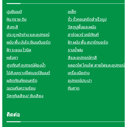
ปูนซีเมนต์
เหล็ก
หิน ทราย ดิน
รั้ว รั้วคอนกรีตสำเร็จรูป
สังกะสี
วัสดุปูพื้นและผนัง
ประตู หน้าต่าง และอุปกรณ์
ฮาร์ดแวร์ เคมีภัณฑ์
ผนัง พื้น บันได ซีเมนต์บอร์ด
ฝ้า ผนัง พื้น สมาร์ทบอร์ด
ฝ้า ระแนง ไวนิล
รางน้ำฝน
หลังคา
สีและอุปกรณ์ทาสี
สุขภัณฑ์ อุปกรณ์ห้องน้ำ
หลอดไฟ โคมไฟ สายไฟและอุปกรณ์
ไม้สังเคราะห์ไฟเบอร์ซีเมนต์
เครื่องมือช่าง
ผลิตภัณฑ์คอนกรีต
อุปกรณ์ประปา
ฉนวนกันความร้อน
กันสาด
วัสดุกันเสียง/ ซับเสียง
ติดต่อ