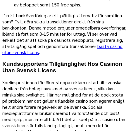
av beloppet samt 150 free spins.
Direkt banköverföring är ett pålitligt alternativ för samtliga
som” “vill göra säkra transaktioner direkt från sina
bankkonton. Denna metod erbjuder omedelbara överföringar,
ibland så fort som 0-15 minuter för uttag. Vi ser över vad
enkelt det är att söka på casinots webbplats, registrera sig,
starta igång spel och genomföra transaktioner
bästa casino
utan svensk licens
.
Kundsupportens Tillgänglighet Hos Casinon
Utan Svensk Licens
Spelinspektionen försöker stoppa reklam riktad till svenska
depilare från bolag i avsaknad av svensk licens, vilka kan
minska sina synlighet. Här har mulighed for at de dock stöta
på problem när det gäller utländska casino som agerar enligt
helt andra förare regelverk än de svenska. Sociala
medieplattformar brukar däremot va förstående och bistå
med hjälp, men inte alltid. Att delta i spel på ett casino utan
svensk licens är fullständigt lagligt, adult men det är