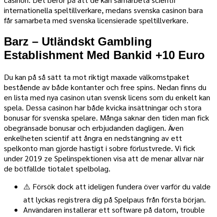
internationella speltillverkare, medans svenska casinon bara
får samarbeta med svenska licensierade speltillverkare.
Barz – Utländskt Gambling
Establishment Med Bankid +10 Euro
Du kan på så sätt ta mot riktigt maxade välkomstpaket
bestående av både kontanter och free spins. Nedan finns du
en lista med nya casinon utan svensk licens som du enkelt kan
spela. Dessa casinon har både kvicka insättningar och stora
bonusar för svenska spelare. Många saknar den tiden man fick
obegränsade bonusar och erbjudanden dagligen. Även
enkelheten scientif att ångra en nedstängning av ett
spelkonto man gjorde hastigt i sobre förlustvrede. Vi fick
under 2019 ze Spelinspektionen visa att de menar allvar när
de bötfällde tiotalet spelbolag.
⚠️ Försök dock att ideligen fundera över varför du valde
att lyckas registrera dig på Spelpaus från första början.
Användaren installerar ett software på datorn, trouble