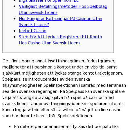
Vanligast Betalningsmetoder Hos Spelbolag
Utan Svensk Licens
Hur Fungerar Betalningar På Casinon Utan
Svensk Licens?
Icebet Casino
Steg För Att Lyckas Registrera Ett Konto
Hos Casino Utan Svensk Licens
Det finns boring annat insättningsgränser, förlustgränser,
möjligheter att parsimonia kontot under en viss tid, samt
självklart möjligheten att lyckas stänga kontot rakt igenom.
Spelpaus. se introducerades av den svenska
tillsynsmyndigheten Spelinspektionen i samråd mediterranean
sea den svenska regeringen. På Spelpaus kan svenska spelare
välja att stänga utav sig själva från spel på casinon med
svensk licens. Under avstängningstiden kmr spelaren inte att
kunna logga within eller sätta within på något on line casino
som har durante licens från Spelinspektionen.
En delete personer anser att lyckas det bör palo lika