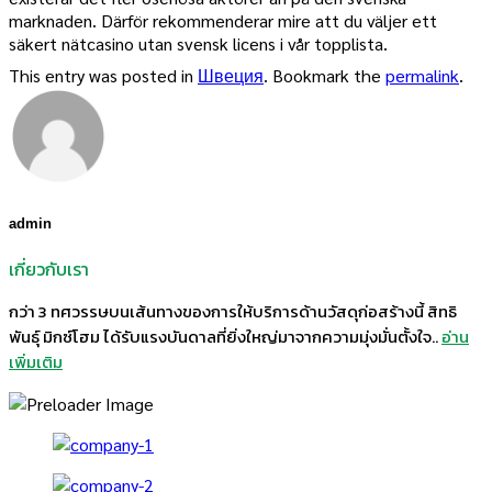
marknaden. Därför rekommenderar mire att du väljer ett
säkert nätcasino utan svensk licens i vår topplista.
This entry was posted in
Швеция
. Bookmark the
permalink
.
admin
เกี่ยวกับเรา
กว่า 3 ทศวรรษบนเส้นทางของการให้บริการด้านวัสดุก่อสร้างนี้ สิทธิ
พันธุ์ มิกซ์โฮม ได้รับแรงบันดาลที่ยิ่งใหญ่มาจากความมุ่งมั่นตั้งใจ..
อ่าน
เพิ่มเติม