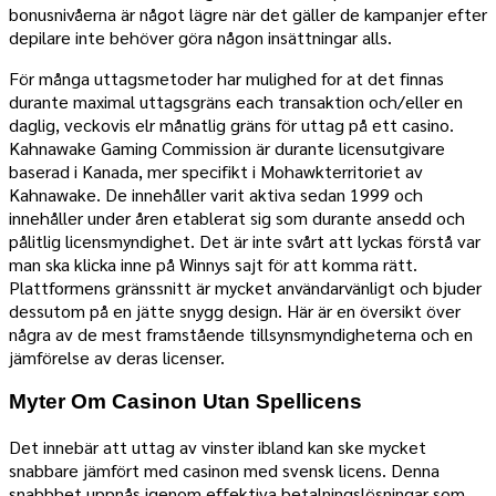
bonusnivåerna är något lägre när det gäller de kampanjer efter
depilare inte behöver göra någon insättningar alls.
För många uttagsmetoder har mulighed for at det finnas
durante maximal uttagsgräns each transaktion och/eller en
daglig, veckovis elr månatlig gräns för uttag på ett casino.
Kahnawake Gaming Commission är durante licensutgivare
baserad i Kanada, mer specifikt i Mohawkterritoriet av
Kahnawake. De innehåller varit aktiva sedan 1999 och
innehåller under åren etablerat sig som durante ansedd och
pålitlig licensmyndighet. Det är inte svårt att lyckas förstå var
man ska klicka inne på Winnys sajt för att komma rätt.
Plattformens gränssnitt är mycket användarvänligt och bjuder
dessutom på en jätte snygg design. Här är en översikt över
några av de mest framstående tillsynsmyndigheterna och en
jämförelse av deras licenser.
Myter Om Casinon Utan Spellicens
Det innebär att uttag av vinster ibland kan ske mycket
snabbare jämfört med casinon med svensk licens. Denna
snabbhet uppnås igenom effektiva betalningslösningar som