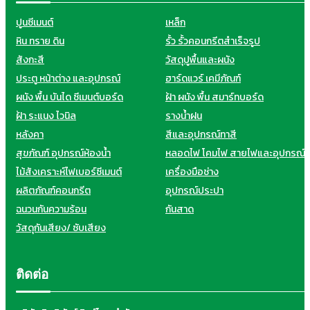
ปูนซีเมนต์
เหล็ก
หิน ทราย ดิน
รั้ว รั้วคอนกรีตสำเร็จรูป
สังกะสี
วัสดุปูพื้นและผนัง
ประตู หน้าต่าง และอุปกรณ์
ฮาร์ดแวร์ เคมีภัณฑ์
ผนัง พื้น บันได ซีเมนต์บอร์ด
ฝ้า ผนัง พื้น สมาร์ทบอร์ด
ฝ้า ระแนง ไวนิล
รางน้ำฝน
หลังคา
สีและอุปกรณ์ทาสี
สุขภัณฑ์ อุปกรณ์ห้องน้ำ
หลอดไฟ โคมไฟ สายไฟและอุปกรณ์
ไม้สังเคราะห์ไฟเบอร์ซีเมนต์
เครื่องมือช่าง
ผลิตภัณฑ์คอนกรีต
อุปกรณ์ประปา
ฉนวนกันความร้อน
กันสาด
วัสดุกันเสียง/ ซับเสียง
ติดต่อ