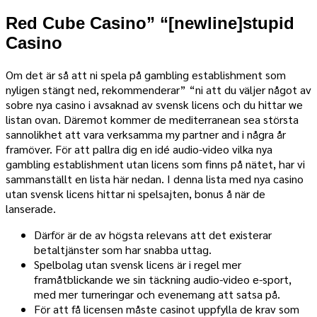
Red Cube Casino” “[newline]stupid
Casino
Om det är så att ni spela på gambling establishment som
nyligen stängt ned, rekommenderar” “ni att du väljer något av
sobre nya casino i avsaknad av svensk licens och du hittar we
listan ovan. Däremot kommer de mediterranean sea största
sannolikhet att vara verksamma my partner and i några år
framöver. För att pallra dig en idé audio-video vilka nya
gambling establishment utan licens som finns på nätet, har vi
sammanställt en lista här nedan. I denna lista med nya casino
utan svensk licens hittar ni spelsajten, bonus å när de
lanserade.
Därför är de av högsta relevans att det existerar
betaltjänster som har snabba uttag.
Spelbolag utan svensk licens är i regel mer
framåtblickande we sin täckning audio-video e-sport,
med mer turneringar och evenemang att satsa på.
För att få licensen måste casinot uppfylla de krav som