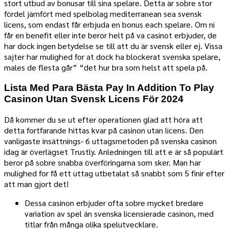
stort utbud av bonusar till sina spelare. Detta är sobre stor
fördel jämfört med spelbolag mediterranean sea svensk
licens, som endast får erbjuda en bonus each spelare. Om ni
får en benefit eller inte beror helt på va casinot erbjuder, de
har dock ingen betydelse se till att du är svensk eller ej. Vissa
sajter har mulighed for at dock ha blockerat svenska spelare,
males de flesta går” “det hur bra som helst att spela på.
Lista Med Para Bästa Pay In Addition To Play
Casinon Utan Svensk Licens För 2024
Då kommer du se ut efter operationen glad att höra att
detta fortfarande hittas kvar på casinon utan licens. Den
vanligaste insättnings- 6 uttagsmetoden på svenska casinon
idag är överlägset Trustly. Anledningen till att e är så populärt
beror på sobre snabba överföringarna som sker. Man har
mulighed for få ett uttag utbetalat så snabbt som 5 finir efter
att man gjort det!
Dessa casinon erbjuder ofta sobre mycket bredare
variation av spel än svenska licensierade casinon, med
titlar från många olika spelutvecklare.