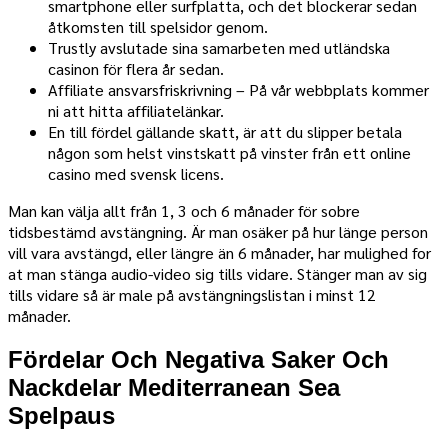
smartphone eller surfplatta, och det blockerar sedan
åtkomsten till spelsidor genom.
Trustly avslutade sina samarbeten med utländska
casinon för flera år sedan.
Affiliate ansvarsfriskrivning – På vår webbplats kommer
ni att hitta affiliatelänkar.
En till fördel gällande skatt, är att du slipper betala
någon som helst vinstskatt på vinster från ett online
casino med svensk licens.
Man kan välja allt från 1, 3 och 6 månader för sobre
tidsbestämd avstängning. Är man osäker på hur länge person
vill vara avstängd, eller längre än 6 månader, har mulighed for
at man stänga audio-video sig tills vidare. Stänger man av sig
tills vidare så är male på avstängningslistan i minst 12
månader.
Fördelar Och Negativa Saker Och
Nackdelar Mediterranean Sea
Spelpaus