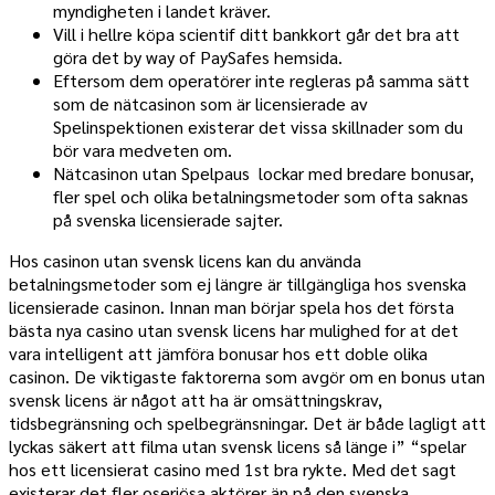
myndigheten i landet kräver.
Vill i hellre köpa scientif ditt bankkort går det bra att
göra det by way of PaySafes hemsida.
Eftersom dem operatörer inte regleras på samma sätt
som de nätcasinon som är licensierade av
Spelinspektionen existerar det vissa skillnader som du
bör vara medveten om.
Nätcasinon utan Spelpaus lockar med bredare bonusar,
fler spel och olika betalningsmetoder som ofta saknas
på svenska licensierade sajter.
Hos casinon utan svensk licens kan du använda
betalningsmetoder som ej längre är tillgängliga hos svenska
licensierade casinon. Innan man börjar spela hos det första
bästa nya casino utan svensk licens har mulighed for at det
vara intelligent att jämföra bonusar hos ett doble olika
casinon. De viktigaste faktorerna som avgör om en bonus utan
svensk licens är något att ha är omsättningskrav,
tidsbegränsning och spelbegränsningar. Det är både lagligt att
lyckas säkert att filma utan svensk licens så länge i” “spelar
hos ett licensierat casino med 1st bra rykte. Med det sagt
existerar det fler oseriösa aktörer än på den svenska