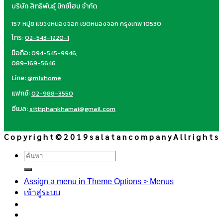
บริษัท สิทธิพันธุ์ มิกซ์โฮม จำกัด
157 หมู่8 แขวงหนองจอก เขตหนองจอก กรุงเทพ 10530
โทร:
02-543-1220-1
มือถือ:
094-545-9946
,
089-169-5646
Line:
@mixhome
แฟกซ์:
02-988-3550
อีเมล:
sittiphankhamai@gmail.com
C o p y r i g h t © 2 0 1 9 s a l a t a n c o m p a n y A l l r i g h t s
ค้นหา:
Assign a menu in Theme Options > Menus
เข้าสู่ระบบ