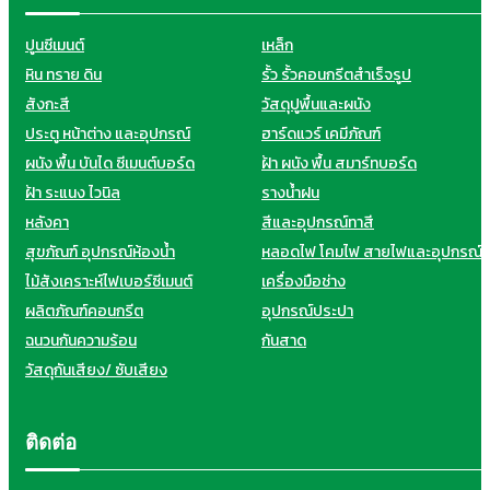
ปูนซีเมนต์
เหล็ก
หิน ทราย ดิน
รั้ว รั้วคอนกรีตสำเร็จรูป
สังกะสี
วัสดุปูพื้นและผนัง
ประตู หน้าต่าง และอุปกรณ์
ฮาร์ดแวร์ เคมีภัณฑ์
ผนัง พื้น บันได ซีเมนต์บอร์ด
ฝ้า ผนัง พื้น สมาร์ทบอร์ด
ฝ้า ระแนง ไวนิล
รางน้ำฝน
หลังคา
สีและอุปกรณ์ทาสี
สุขภัณฑ์ อุปกรณ์ห้องน้ำ
หลอดไฟ โคมไฟ สายไฟและอุปกรณ์
ไม้สังเคราะห์ไฟเบอร์ซีเมนต์
เครื่องมือช่าง
ผลิตภัณฑ์คอนกรีต
อุปกรณ์ประปา
ฉนวนกันความร้อน
กันสาด
วัสดุกันเสียง/ ซับเสียง
ติดต่อ