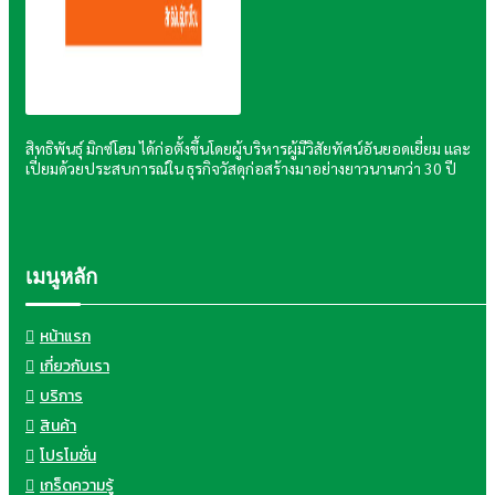
สิทธิพันธุ์ มิกซ์โฮม ได้ก่อตั้งขึ้นโดยผู้บริหารผู้มีวิสัยทัศน์อันยอดเยี่ยม และ
เปี่ยมด้วยประสบการณ์ใน ธุรกิจวัสดุก่อสร้างมาอย่างยาวนานกว่า 30 ปี
เมนูหลัก
หน้าแรก
เกี่ยวกับเรา
บริการ
สินค้า
โปรโมชั่น
เกร็ดความรู้