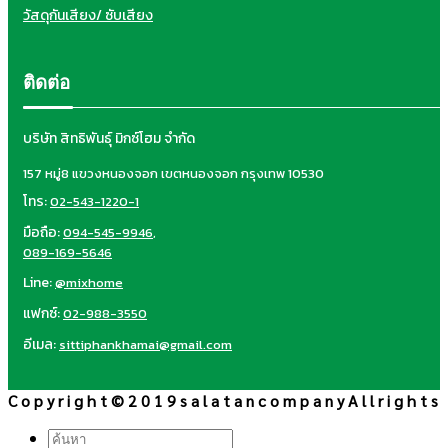
วัสดุกันเสียง/ ซับเสียง
ติดต่อ
บริษัท สิทธิพันธุ์ มิกซ์โฮม จำกัด
157 หมู่8 แขวงหนองจอก เขตหนองจอก กรุงเทพ 10530
โทร:
02-543-1220-1
มือถือ:
094-545-9946
,
089-169-5646
Line:
@mixhome
แฟกซ์:
02-988-3550
อีเมล:
sittiphankhamai@gmail.com
C o p y r i g h t © 2 0 1 9 s a l a t a n c o m p a n y A l l r i g h t s
ค้นหา: