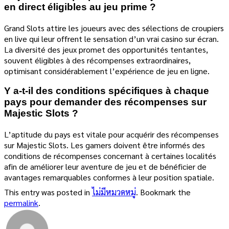
en direct éligibles au jeu prime ?
Grand Slots attire les joueurs avec des sélections de croupiers
en live qui leur offrent le sensation d’un vrai casino sur écran.
La diversité des jeux promet des opportunités tentantes,
souvent éligibles à des récompenses extraordinaires,
optimisant considérablement l’expérience de jeu en ligne.
Y a-t-il des conditions spécifiques à chaque
pays pour demander des récompenses sur
Majestic Slots ?
L’aptitude du pays est vitale pour acquérir des récompenses
sur Majestic Slots. Les gamers doivent être informés des
conditions de récompenses concernant à certaines localités
afin de améliorer leur aventure de jeu et de bénéficier de
avantages remarquables conformes à leur position spatiale.
This entry was posted in
ไม่มีหมวดหมู่
. Bookmark the
permalink
.