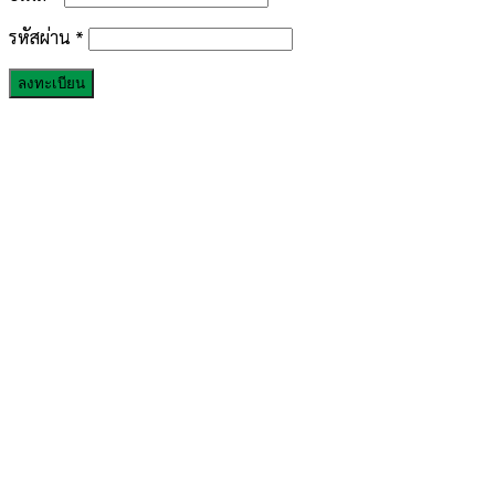
รหัสผ่าน
*
ลงทะเบียน