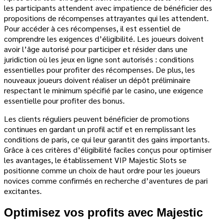
les participants attendent avec impatience de bénéficier des
propositions de récompenses attrayantes qui les attendent.
Pour accéder à ces récompenses, il est essentiel de
comprendre les exigences d’éligibilité. Les joueurs doivent
avoir l’âge autorisé pour participer et résider dans une
juridiction où les jeux en ligne sont autorisés : conditions
essentielles pour profiter des récompenses. De plus, les
nouveaux joueurs doivent réaliser un dépôt préliminaire
respectant le minimum spécifié par le casino, une exigence
essentielle pour profiter des bonus.
Les clients réguliers peuvent bénéficier de promotions
continues en gardant un profil actif et en remplissant les
conditions de paris, ce qui leur garantit des gains importants.
Grâce à ces critères d’éligibilité faciles conçus pour optimiser
les avantages, le établissement VIP Majestic Slots se
positionne comme un choix de haut ordre pour les joueurs
novices comme confirmés en recherche d’aventures de pari
excitantes.
Optimisez vos profits avec Majestic