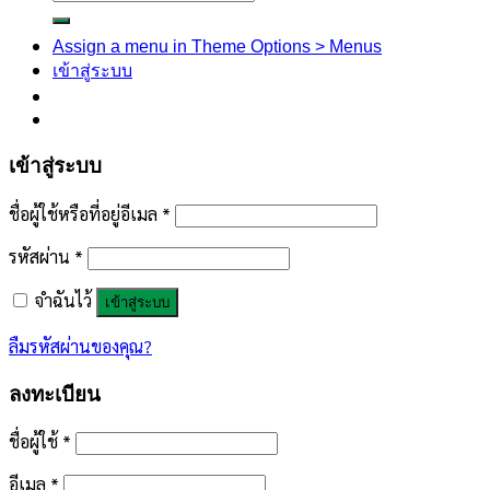
Assign a menu in Theme Options > Menus
เข้าสู่ระบบ
เข้าสู่ระบบ
ชื่อผู้ใช้หรือที่อยู่อีเมล
*
รหัสผ่าน
*
จำฉันไว้
เข้าสู่ระบบ
ลืมรหัสผ่านของคุณ?
ลงทะเบียน
ชื่อผู้ใช้
*
อีเมล
*