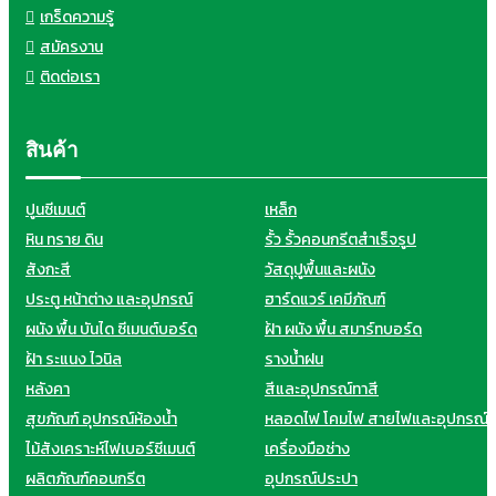
เกร็ดความรู้
สมัครงาน
ติดต่อเรา
สินค้า
ปูนซีเมนต์
เหล็ก
หิน ทราย ดิน
รั้ว รั้วคอนกรีตสำเร็จรูป
สังกะสี
วัสดุปูพื้นและผนัง
ประตู หน้าต่าง และอุปกรณ์
ฮาร์ดแวร์ เคมีภัณฑ์
ผนัง พื้น บันได ซีเมนต์บอร์ด
ฝ้า ผนัง พื้น สมาร์ทบอร์ด
ฝ้า ระแนง ไวนิล
รางน้ำฝน
หลังคา
สีและอุปกรณ์ทาสี
สุขภัณฑ์ อุปกรณ์ห้องน้ำ
หลอดไฟ โคมไฟ สายไฟและอุปกรณ์
ไม้สังเคราะห์ไฟเบอร์ซีเมนต์
เครื่องมือช่าง
ผลิตภัณฑ์คอนกรีต
อุปกรณ์ประปา