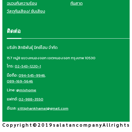
ฉนวนกันความร้อน
กันสาด
วัสดุกันเสียง/ ซับเสียง
ติดต่อ
บริษัท สิทธิพันธุ์ มิกซ์โฮม จำกัด
157 หมู่8 แขวงหนองจอก เขตหนองจอก กรุงเทพ 10530
โทร:
02-543-1220-1
มือถือ:
094-545-9946
,
089-169-5646
Line:
@mixhome
แฟกซ์:
02-988-3550
อีเมล:
sittiphankhamai@gmail.com
C o p y r i g h t © 2 0 1 9 s a l a t a n c o m p a n y A l l r i g h t s