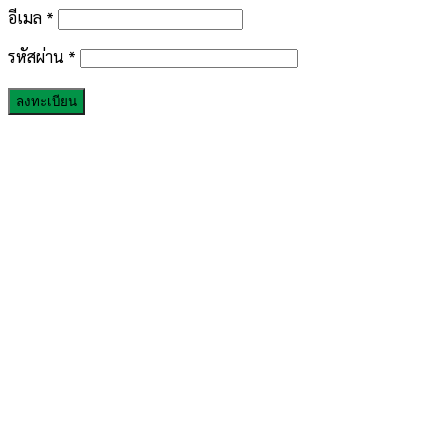
อีเมล
*
รหัสผ่าน
*
ลงทะเบียน