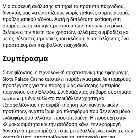
Μια συσκευή ανάλυσης επιτηρεί τα πρότυπα παιχνιδιού,
δίνοντάς μας να εντοπίζουμε νωρίς πιθανές συμπεριφορές
προβληματικού τζόγου. Αυτή η διπλότυπη εστίαση στη
συμμόρφωση και την προστασία των παικτών όχι μόνο
βελτιώνει την πίστη των χρηστών, αλλά μας συμβαδίζει και
με τις βέλτιστες πρακτικές του κλάδου, διασφαλίζοντας ένα
προστατευμένο περιβάλλον παιχνιδιού.
Συμπέρασμα
Συνοψίζοντας, η τεχνολογική αρχιτεκτονική της εφαρμογής
Slots Palace Casino αποτελεί παράδειγμα μιας λεπτομερούς
προσέγγισης για την παροχή μιας ανώτερης εμπειρίας
παιχνιδιού στην Ελλάδα. Συνδυάζοντας στιβαρά συστήματα
backend με ένα ευέλικτο περιβάλλον χρήστη και
εξασφαλίζοντας την ακριβή τήρηση των κανονιστικών
προτύπων, αναπτύξαμε μια πλατφόρμα που δεν είναι μόνο
ενδιαφέρουσα αλλά και προστατευμένη. Η προσοχή στην
κλιμακωσιμότητα και την απόδοση κάνει την εφαρμογή
δυνατή να προσαρμόζεται στις μεταβαλλόμενες ανάγκες των
χρηστών μας, υποστηρίζοντας τη υπόσχεσή μας για