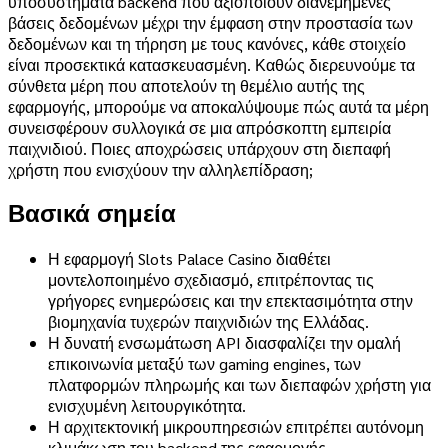
υποσυστήματα backend που αξιοποιούν διανεμημένες
βάσεις δεδομένων μέχρι την έμφαση στην προστασία των
δεδομένων και τη τήρηση με τους κανόνες, κάθε στοιχείο
είναι προσεκτικά κατασκευασμένη. Καθώς διερευνούμε τα
σύνθετα μέρη που αποτελούν τη θεμέλιο αυτής της
εφαρμογής, μπορούμε να αποκαλύψουμε πώς αυτά τα μέρη
συνεισφέρουν συλλογικά σε μια απρόσκοπτη εμπειρία
παιχνιδιού. Ποιες αποχρώσεις υπάρχουν στη διεπαφή
χρήστη που ενισχύουν την αλληλεπίδραση;
Βασικά σημεία
Η εφαρμογή Slots Palace Casino διαθέτει
μοντελοποιημένο σχεδιασμό, επιτρέποντας τις
γρήγορες ενημερώσεις και την επεκτασιμότητα στην
βιομηχανία τυχερών παιχνιδιών της Ελλάδας.
Η δυνατή ενσωμάτωση API διασφαλίζει την ομαλή
επικοινωνία μεταξύ των gaming engines, των
πλατφορμών πληρωμής και των διεπαφών χρήστη για
ενισχυμένη λειτουργικότητα.
Η αρχιτεκτονική μικρουπηρεσιών επιτρέπει αυτόνομη
κλιμάκωση του backend της εφαρμογής,