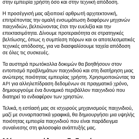
στην εμπειρία χρήστη όσο και στην τεχνική απόδοση.
Η προσέγγισή μας αξιοποιεί αρθρωτή αρχιτεκτονική,
επιτρέποντας την ομαλή ενσωμάτωση διαφόρων μηχανών
παιχνιδιών, βελτιώνοντας έτσι την ευελιξία και την
επεκτασιμότητα. Δίνουμε προτεραιότητα σε στρατηγικές
βελτίωσης, όπως η συμπίεση πόρων και οι αποτελεσματικές
τεχνικές απόδοσης, για να διασφαλίσουμε ταχεία απόδοση
σε όλες τις συσκευές.
Τα αυστηρά πρωτόκολλα δοκιμών θα βοηθήσουν στον
εντοπισμό προβλημάτων παιχνιδιού και στη διατήρηση μιας
ανώτερης ποιότητας εμπειρίας χρήστη. Χρησιμοποιώντας τα
API για αλληλεπίδραση δεδομένων σε πραγματικό χρόνο,
δημιουργούμε ένα δυναμικό περιβάλλον παιχνιδιού που
διατηρεί το ενδιαφέρον των χρηστών.
Τελικά, η εστίασή μας σε ισχυρούς μηχανισμούς παιχνιδιού,
μαζί με συναρπαστικά γραφικά, θα δημιουργήσει μια υψηλής
ποιότητας εμπειρία παιχνιδιού που είναι παράδειγμα
συναίνεσης στη φιλοσοφία ανάπτυξής μας.