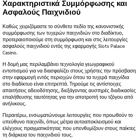
Χαρακτηριστικά Συμμόρφωσης και
Ασφαλούς Παιχνιδιού
Καθώς χειριζόμαστε το σύνθετο πεδίο της κανονιστικής
συμμόρφωσης των τυχερών παιχνιδιών στο διαδίκτυο,
προτεραιοποιούμε στη συμμόρφωση και στις λειτουργίες
ασφαλούς παιχνιδιού εντός της εφαρμογής Slots Palace
Casino.
Η δομή μας περιλαμβάνει τεχνολογία γεωγραφικού
εντοπισμού για να διασφαλίζει στους χρήστες την πρόσβαση
στην εφαρμογή εντός περιοχών όπου τα τυχερά παιχνίδια
στο διαδίκτυο είναι επιτρεπτά. Τηρούμε τις αντίστοιχες
απαιτήσεις αδειοδότησης, διεξάγοντας αυστηρές διαδικασίες
επαλήθευσης ταυτότητας για την αποτροπή του τζόγου από
ανήλικους.
Περαιτέρω, ενσωματώνουμε λειτουργίες που προωθούν το
υπεύθυνο παιχνίδι, όπως μέτρα αυτοαποκλεισμού και
ελέγχους πραγματικότητας που υπενθυμίζουν στους παίκτες
τη διάρκεια του παιχνιδιού τους.