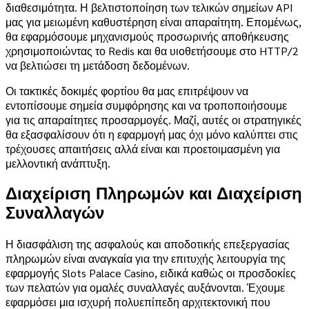
διαθεσιμότητα. Η βελτιστοποίηση των τελικών σημείων API
μας για μειωμένη καθυστέρηση είναι απαραίτητη. Επομένως,
θα εφαρμόσουμε μηχανισμούς προσωρινής αποθήκευσης
χρησιμοποιώντας το Redis και θα υιοθετήσουμε στο HTTP/2
να βελτιώσει τη μετάδοση δεδομένων.
Οι τακτικές δοκιμές φορτίου θα μας επιτρέψουν να
εντοπίσουμε σημεία συμφόρησης και να τροποποιήσουμε
για τις απαραίτητες προσαρμογές. Μαζί, αυτές οι στρατηγικές
θα εξασφαλίσουν ότι η εφαρμογή μας όχι μόνο καλύπτει στις
τρέχουσες απαιτήσεις αλλά είναι και προετοιμασμένη για
μελλοντική ανάπτυξη.
Διαχείριση Πληρωμών και Διαχείριση
Συναλλαγών
Η διασφάλιση της ασφαλούς και αποδοτικής επεξεργασίας
πληρωμών είναι αναγκαία για την επιτυχής λειτουργία της
εφαρμογής Slots Palace Casino, ειδικά καθώς οι προσδοκίες
των πελατών για ομαλές συναλλαγές αυξάνονται. Έχουμε
εφαρμόσει μια ισχυρή πολυεπίπεδη αρχιτεκτονική που