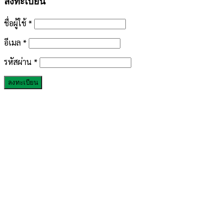
ลงทะเบียน
ชื่อผู้ใช้
*
อีเมล
*
รหัสผ่าน
*
ลงทะเบียน