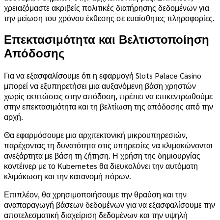
χρειαζόμαστε ακριβείς πολιτικές διατήρησης δεδομένων για
την μείωση του χρόνου έκθεσης σε ευαίσθητες πληροφορίες.
Επεκτασιμότητα και Βελτιστοποίηση
Απόδοσης
Για να εξασφαλίσουμε ότι η εφαρμογή Slots Palace Casino
μπορεί να εξυπηρετήσει μια αυξανόμενη βάση χρηστών
χωρίς εκπτώσεις στην απόδοση, πρέπει να επικεντρωθούμε
στην επεκτασιμότητα και τη βελτίωση της απόδοσης από την
αρχή.
Θα εφαρμόσουμε μια αρχιτεκτονική μικρουπηρεσιών,
παρέχοντας τη δυνατότητα στις υπηρεσίες να κλιμακώνονται
ανεξάρτητα με βάση τη ζήτηση. Η χρήση της δημιουργίας
κοντέινερ με το Kubernetes θα διευκολύνει την αυτόματη
κλιμάκωση και την κατανομή πόρων.
Επιπλέον, θα χρησιμοποιήσουμε την θραύση και την
αναπαραγωγή βάσεων δεδομένων για να εξασφαλίσουμε την
αποτελεσματική διαχείριση δεδομένων και την υψηλή