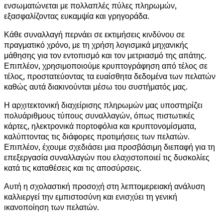
ενσωματώνεται με πολλαπλές πύλες πληρωμών,
εξασφαλίζοντας ευκαμψία και γρηγοράδα.
Κάθε συναλλαγή περνάει σε εκτιμήσεις κινδύνου σε
πραγματικό χρόνο, με τη χρήση λογισμικά μηχανικής
μάθησης για τον εντοπισμό και τον μετριασμό της απάτης.
Επιπλέον, χρησιμοποιούμε κρυπτογράφηση από τέλος σε
τέλος, προστατεύοντας τα ευαίσθητα δεδομένα των πελατών
καθώς αυτά διακινούνται μέσω του συστήματός μας.
Η αρχιτεκτονική διαχείρισης πληρωμών μας υποστηρίζει
πολυάριθμους τύπους συναλλαγών, όπως πιστωτικές
κάρτες, ηλεκτρονικά πορτοφόλια και κρυπτονομίσματα,
καλύπτοντας τις διάφορες προτιμήσεις των πελατών.
Επιπλέον, έχουμε σχεδιάσει μια προσβάσιμη διεπαφή για τη
επεξεργασία συναλλαγών που ελαχιστοποιεί τις δυσκολίες
κατά τις καταθέσεις και τις αποσύρσεις.
Αυτή η σχολαστική προσοχή στη λεπτομερειακή ανάλυση
καλλιεργεί την εμπιστοσύνη και ενισχύει τη γενική
ικανοποίηση των πελατών.