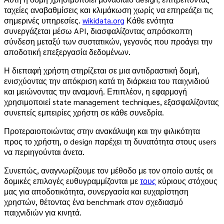
ταχείες αναβαθμίσεις και κλιμάκωση χωρίς να επηρεάζει τις
σημερινές υπηρεσίες.
wikidata.org
Κάθε ενότητα
συνεργάζεται μέσω API, διασφαλίζοντας απρόσκοπτη
σύνδεση μεταξύ των συστατικών, γεγονός που προάγει την
αποδοτική επεξεργασία δεδομένων.
Η διεπαφή χρήστη στηρίζεται σε μια αντιδραστική δομή,
ενισχύοντας την απόκριση κατά τη διάρκεια του παιχνιδιού
και μειώνοντας την αναμονή. Επιπλέον, η εφαρμογή
χρησιμοποιεί state management techniques, εξασφαλίζοντας
συνεπείς εμπειρίες χρήστη σε κάθε συνεδρία.
Προτεραιοποιώντας στην ανακάλυψη και την φιλικότητα
προς το χρήστη, ο design παρέχει τη δυνατότητα στους users
να περιηγούνται άνετα.
Συνεπώς, αναγνωρίζουμε τον μέθοδο με τον οποίο αυτές οι
δομικές επιλογές ευθυγραμμίζονται με
τους
κύριους στόχους
μας για αποδοτικότητα, συνεργασία και ευχαρίστηση
χρηστών, θέτοντας ένα benchmark στον σχεδιασμό
παιχνιδιών για κινητά.