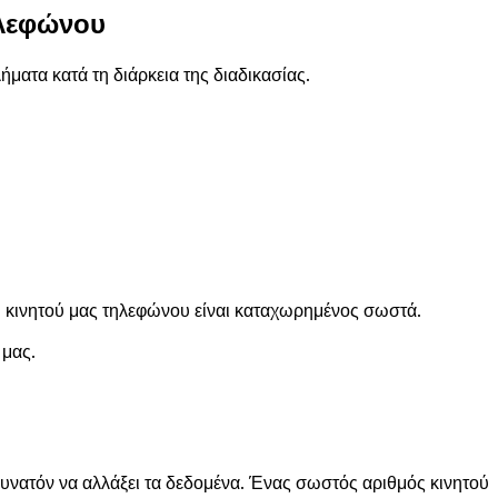
ηλεφώνου
ματα κατά τη διάρκεια της διαδικασίας.
ου κινητού μας τηλεφώνου είναι καταχωρημένος σωστά.
 μας.
δυνατόν να αλλάξει τα δεδομένα. Ένας σωστός αριθμός κινητού