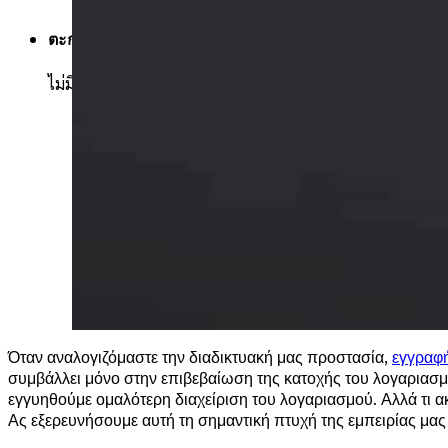
ตะกร้าสินค้า
ไม่มีสินค้าในตะกร้า
Όταν αναλογιζόμαστε την διαδικτυακή μας προστασία,
εγγραφ
συμβάλλει μόνο στην επιβεβαίωση της κατοχής του λογαριασμ
εγγυηθούμε ομαλότερη διαχείριση του λογαριασμού. Αλλά τι 
Ας εξερευνήσουμε αυτή τη σημαντική πτυχή της εμπειρίας μας 