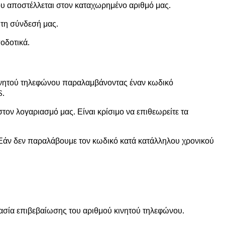
ου αποστέλλεται στον καταχωρημένο αριθμό μας.
 τη σύνδεσή μας.
οδοτικά.
κινητού τηλεφώνου παραλαμβάνοντας έναν κωδικό
S.
ον λογαριασμό μας. Είναι κρίσιμο να επιθεωρείτε τα
. Εάν δεν παραλάβουμε τον κωδικό κατά κατάλληλου χρονικού
ασία επιβεβαίωσης του αριθμού κινητού τηλεφώνου.