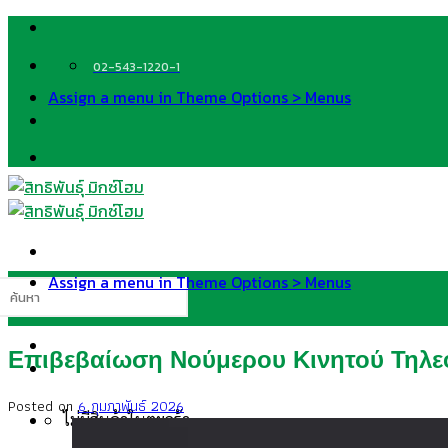
Skip
to
content
02-543-1220-1
Assign a menu in Theme Options > Menus
Assign a menu in Theme Options > Menus
นหา:
Επιβεβαίωση Νούμερου Κινητού Τηλε
Posted on
6 กุมภาพันธ์ 2026
ไม่มีสินค้าในตะกร้า