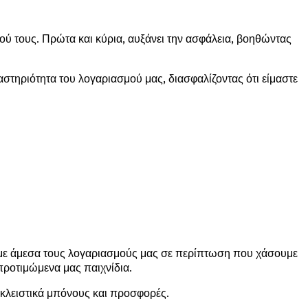
ού τους. Πρώτα και κύρια, αυξάνει την ασφάλεια, βοηθώντας
στηριότητα του λογαριασμού μας, διασφαλίζοντας ότι είμαστε
ουμε άμεσα τους λογαριασμούς μας σε περίπτωση που χάσουμε
προτιμώμενα μας παιχνίδια.
κλειστικά μπόνους και προσφορές.