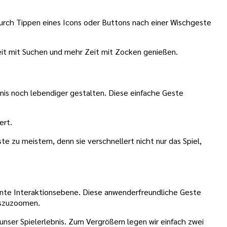
urch Tippen eines Icons oder Buttons nach einer Wischgeste
Zeit mit Suchen und mehr Zeit mit Zocken genießen.
nis noch lebendiger gestalten. Diese einfache Geste
ert.
 zu meistern, denn sie verschnellert nicht nur das Spiel,
sante Interaktionsebene. Diese anwenderfreundliche Geste
auszuzoomen.
unser Spielerlebnis. Zum Vergrößern legen wir einfach zwei