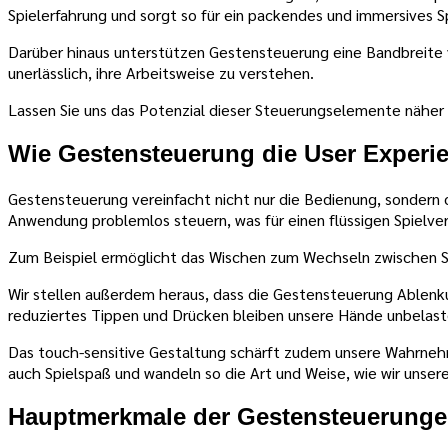
Spielerfahrung und sorgt so für ein packendes und immersives S
Darüber hinaus unterstützen Gestensteuerung eine Bandbreite vo
unerlässlich, ihre Arbeitsweise zu verstehen.
Lassen Sie uns das Potenzial dieser Steuerungselemente näher
Wie Gestensteuerung die User Experie
Gestensteuerung vereinfacht nicht nur die Bedienung, sondern 
Anwendung problemlos steuern, was für einen flüssigen Spielver
Zum Beispiel ermöglicht das Wischen zum Wechseln zwischen Sp
Wir stellen außerdem heraus, dass die Gestensteuerung Ablenku
reduziertes Tippen und Drücken bleiben unsere Hände unbelast
Das touch-sensitive Gestaltung schärft zudem unsere Wahrnehmun
auch Spielspaß und wandeln so die Art und Weise, wie wir unser
Hauptmerkmale der Gestensteuerungen