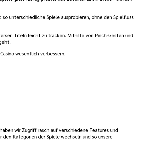
so unterschiedliche Spiele ausprobieren, ohne den Spielfluss
ersen Titeln leicht zu tracken. Mithilfe von Pinch-Gesten und
geht.
 Casino wesentlich verbessern.
aben wir Zugriff rasch auf verschiedene Features und
er den Kategorien der Spiele wechseln und so unsere