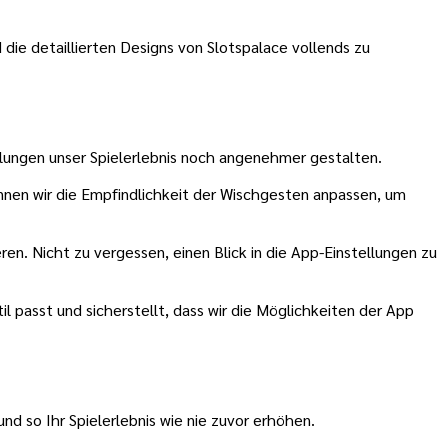
 die detaillierten Designs von Slotspalace vollends zu
llungen unser Spielerlebnis noch angenehmer gestalten.
können wir die Empfindlichkeit der Wischgesten anpassen, um
n. Nicht zu vergessen, einen Blick in die App-Einstellungen zu
l passt und sicherstellt, dass wir die Möglichkeiten der App
nd so Ihr Spielerlebnis wie nie zuvor erhöhen.