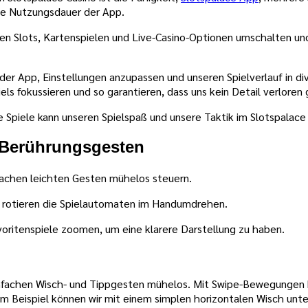
die Nutzungsdauer der App.
en Slots, Kartenspielen und Live-Casino-Optionen umschalten und 
er App, Einstellungen anzupassen und unseren Spielverlauf in div
ls fokussieren und so garantieren, dass uns kein Detail verloren 
 Spiele kann unseren Spielspaß und unsere Taktik im Slotspalace
d Berührungsgesten
fachen leichten Gesten mühelos steuern.
n rotieren die Spielautomaten im Handumdrehen.
oritenspiele zoomen, um eine klarere Darstellung zu haben.
einfachen Wisch- und Tippgesten mühelos. Mit Swipe-Bewegungen h
Zum Beispiel können wir mit einem simplen horizontalen Wisch unt