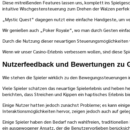
Diese mitreißenden Features lassen uns, komplett ins Spielgesc
intuitive Wischgestensteuerung zum Drehen der Walzen perfekt 
„Mystic Quest“ dagegen nutzt eine einfache Handgeste, um ver
Wir genießen auch „Poker Royale“, wo man durch Gesten einfac
Durch die Nutzung dieser neuartigen Steuerungsmöglichkeiten v
Wenn wir unser Casino-Erlebnis verbessern wollen, sind diese Sp
Nutzerfeedback und Bewertungen zu 
Wie stehen die Spieler wirklich zu den Bewegungssteuerungen i
Viele Spieler schätzen das neuartige Spielerlebnis und heben he
berichten, dass Streichen und Kippen ein haptisches Erlebnis 
Einige Nutzer hatten jedoch zunächst Probleme; es kann einig
Interaktionsmöglichkeiten hervor, zeigen jedoch auch auf gele
Einige Spieler haben den Bedarf nach wahlfreien, traditionel
ein ausgewogener Ansatz, der die Benutzervorlieben berücksicht