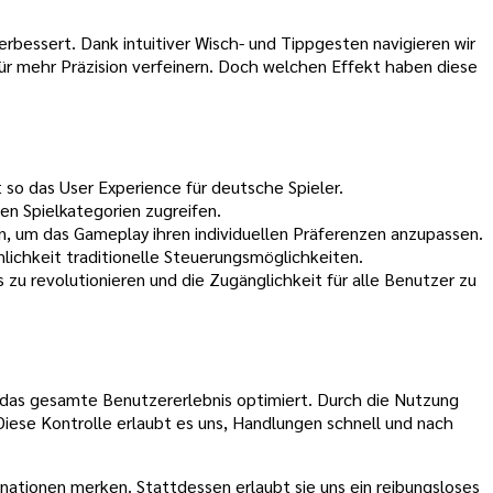
rbessert. Dank intuitiver Wisch- und Tippgesten navigieren wir
für mehr Präzision verfeinern. Doch welchen Effekt haben diese
 so das User Experience für deutsche Spieler.
en Spielkategorien zugreifen.
, um das Gameplay ihren individuellen Präferenzen anzupassen.
chkeit traditionelle Steuerungsmöglichkeiten.
 zu revolutionieren und die Zugänglichkeit für alle Benutzer zu
e das gesamte Benutzererlebnis optimiert. Durch die Nutzung
Diese Kontrolle erlaubt es uns, Handlungen schnell und nach
ationen merken. Stattdessen erlaubt sie uns ein reibungsloses