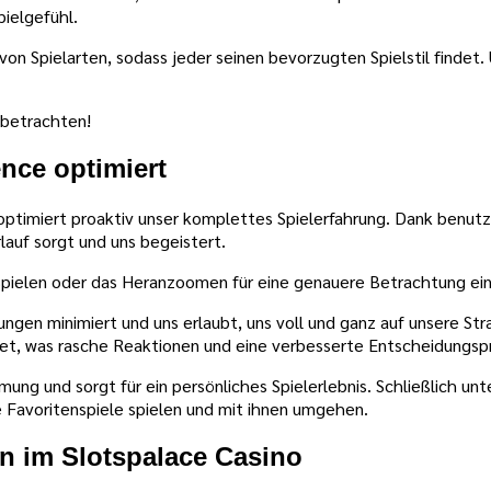
pielgefühl.
n Spielarten, sodass jeder seinen bevorzugten Spielstil findet.
 betrachten!
nce optimiert
optimiert proaktiv unser komplettes Spielerfahrung. Dank benutz
lauf sorgt und uns begeistert.
ielen oder das Heranzoomen für eine genauere Betrachtung ein 
ngen minimiert und uns erlaubt, uns voll und ganz auf unsere St
et, was rasche Reaktionen und eine verbesserte Entscheidungspr
g und sorgt für ein persönliches Spielerlebnis. Schließlich unt
e Favoritenspiele spielen und mit ihnen umgehen.
 im Slotspalace Casino