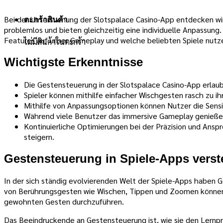
Bei der Untersuchung der Slotspalace Casino-App entdecken wir,
ตะกร้าสินค้า
problemlos und bieten gleichzeitig eine individuelle Anpassung
Features auf unser Gameplay und welche beliebten Spiele nutzen
ไม่มีสินค้าในตะกร้า
Wichtigste Erkenntnisse
Die Gestensteuerung in der Slotspalace Casino-App erlaub
Spieler können mithilfe einfacher Wischgesten rasch zu ih
Mithilfe von Anpassungsoptionen können Nutzer die Sensi
Während viele Benutzer das immersive Gameplay genießen
Kontinuierliche Optimierungen bei der Präzision und Anspr
steigern.
Gestensteuerung in Spiele-Apps vers
In der sich ständig evolvierenden Welt der Spiele-Apps haben 
von Berührungsgesten wie Wischen, Tippen und Zoomen können wir
gewohnten Gesten durchzuführen.
Das Beeindruckende an Gestensteuerung ist, wie sie den Lernpr