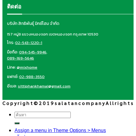
ติดต่อ
บริษัท สิทธิพันธุ์ มิกซ์โฮม จำกัด
157 หมู่8 แขวงหนองจอก เขตหนองจอก กรุงเทพ 10530
โทร:
02-543-1220-1
มือถือ:
094-545-9946
,
089-169-5646
Line:
@mixhome
แฟกซ์:
02-988-3550
อีเมล:
sittiphankhamai@gmail.com
C o p y r i g h t © 2 0 1 9 s a l a t a n c o m p a n y A l l r i g h t s
ค้นหา:
Assign a menu in Theme Options > Menus