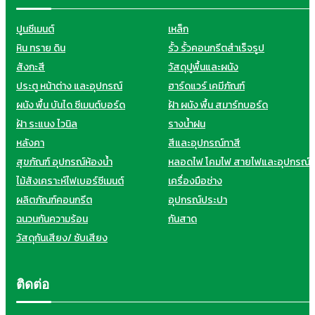
ปูนซีเมนต์
เหล็ก
หิน ทราย ดิน
รั้ว รั้วคอนกรีตสำเร็จรูป
สังกะสี
วัสดุปูพื้นและผนัง
ประตู หน้าต่าง และอุปกรณ์
ฮาร์ดแวร์ เคมีภัณฑ์
ผนัง พื้น บันได ซีเมนต์บอร์ด
ฝ้า ผนัง พื้น สมาร์ทบอร์ด
ฝ้า ระแนง ไวนิล
รางน้ำฝน
หลังคา
สีและอุปกรณ์ทาสี
สุขภัณฑ์ อุปกรณ์ห้องน้ำ
หลอดไฟ โคมไฟ สายไฟและอุปกรณ์
ไม้สังเคราะห์ไฟเบอร์ซีเมนต์
เครื่องมือช่าง
ผลิตภัณฑ์คอนกรีต
อุปกรณ์ประปา
ฉนวนกันความร้อน
กันสาด
วัสดุกันเสียง/ ซับเสียง
ติดต่อ