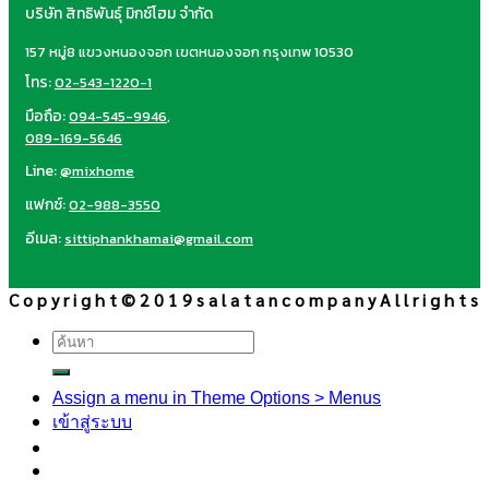
บริษัท สิทธิพันธุ์ มิกซ์โฮม จำกัด
157 หมู่8 แขวงหนองจอก เขตหนองจอก กรุงเทพ 10530
โทร:
02-543-1220-1
มือถือ:
094-545-9946
,
089-169-5646
Line:
@mixhome
แฟกซ์:
02-988-3550
อีเมล:
sittiphankhamai@gmail.com
C o p y r i g h t © 2 0 1 9 s a l a t a n c o m p a n y A l l r i g h t s
ค้นหา:
Assign a menu in Theme Options > Menus
เข้าสู่ระบบ