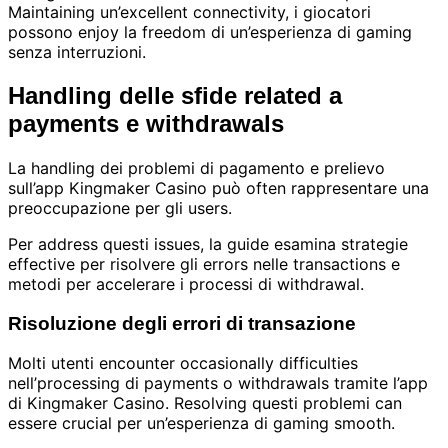
Maintaining un’excellent connectivity, i giocatori
possono enjoy la freedom di un’esperienza di gaming
senza interruzioni.
Handling delle sfide related a
payments e withdrawals
La handling dei problemi di pagamento e prelievo
sull’app Kingmaker Casino può often rappresentare una
preoccupazione per gli users.
Per address questi issues, la guide esamina strategie
effective per risolvere gli errors nelle transactions e
metodi per accelerare i processi di withdrawal.
Risoluzione degli errori di transazione
Molti utenti encounter occasionally difficulties
nell’processing di payments o withdrawals tramite l’app
di Kingmaker Casino. Resolving questi problemi can
essere crucial per un’esperienza di gaming smooth.