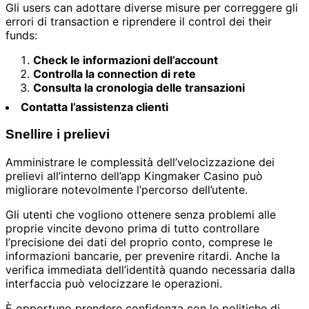
Gli users can adottare diverse misure per correggere gli
errori di transaction e riprendere il control dei their
funds:
Check le informazioni dell’account
Controlla la connection di rete
Consulta la cronologia delle transazioni
Contatta l’assistenza clienti
Snellire i prelievi
Amministrare le complessità dell’velocizzazione dei
prelievi all’interno dell’app Kingmaker Casino può
migliorare notevolmente l’percorso dell’utente.
Gli utenti che vogliono ottenere senza problemi alle
proprie vincite devono prima di tutto controllare
l’precisione dei dati del proprio conto, comprese le
informazioni bancarie, per prevenire ritardi. Anche la
verifica immediata dell’identità quando necessaria dalla
interfaccia può velocizzare le operazioni.
È opportuno prendere confidenza con le politiche di