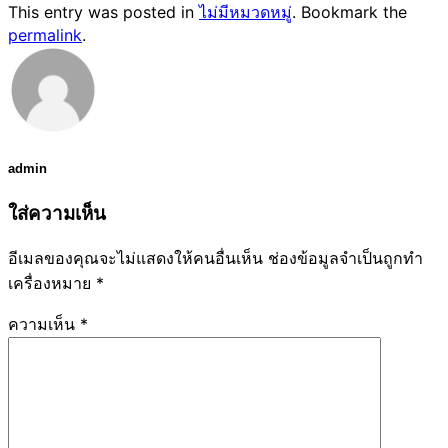
This entry was posted in
ไม่มีหมวดหมู่
. Bookmark the
permalink
.
admin
ใส่ความเห็น
อีเมลของคุณจะไม่แสดงให้คนอื่นเห็น
ช่องข้อมูลจำเป็นถูกทำ
เครื่องหมาย
*
ความเห็น
*