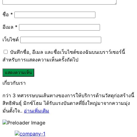
ชื่อ
*
อีเมล
*
เว็บไซต์
บันทึกชื่อ, อีเมล และชื่อเว็บไซต์ของฉันบนเบราว์เซอร์นี้
สำหรับการแสดงความเห็นครั้งถัดไป
เกี่ยวกับเรา
กว่า 3 ทศวรรษบนเส้นทางของการให้บริการด้านวัสดุก่อสร้างนี้
สิทธิพันธุ์ มิกซ์โฮม ได้รับแรงบันดาลที่ยิ่งใหญ่มาจากความมุ่ง
มั่นตั้งใจ..
อ่านเพิ่มเติม