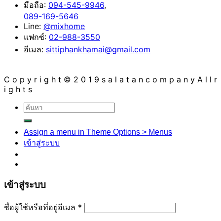
มือถือ:
094-545-9946
,
089-169-5646
Line:
@mixhome
แฟกซ์:
02-988-3550
อีเมล:
sittiphankhamai@gmail.com
C o p y r i g h t © 2 0 1 9 s a l a t a n c o m p a n y A l l r
i g h t s
ค้นหา:
Assign a menu in Theme Options > Menus
เข้าสู่ระบบ
เข้าสู่ระบบ
ชื่อผู้ใช้หรือที่อยู่อีเมล
*