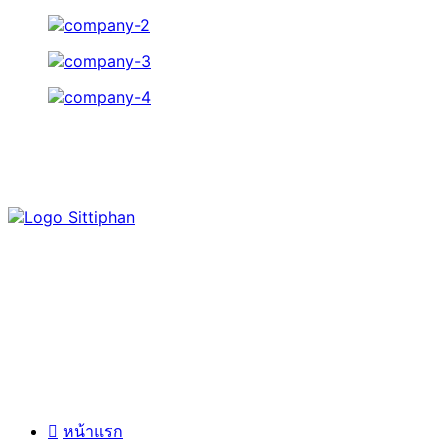
สิทธิพันธุ์ มิกซ์โฮม ได้ก่อตั้งขึ้นโดยผู้บริหารผู้มีวิสัยทัศน์อันยอดเยี่ยม และ
เปี่ยมด้วยประสบการณ์ใน ธุรกิจวัสดุก่อสร้างมาอย่างยาวนานกว่า 30 ปี
เมนูหลัก
หน้าแรก