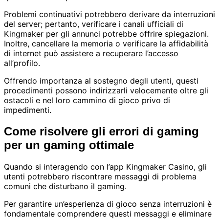
Problemi continuativi potrebbero derivare da interruzioni
del server; pertanto, verificare i canali ufficiali di
Kingmaker per gli annunci potrebbe offrire spiegazioni.
Inoltre, cancellare la memoria o verificare la affidabilità
di internet può assistere a recuperare l’accesso
all’profilo.
Offrendo importanza al sostegno degli utenti, questi
procedimenti possono indirizzarli velocemente oltre gli
ostacoli e nel loro cammino di gioco privo di
impedimenti.
Come risolvere gli errori di gaming
per un gaming ottimale
Quando si interagendo con l’app Kingmaker Casino, gli
utenti potrebbero riscontrare messaggi di problema
comuni che disturbano il gaming.
Per garantire un’esperienza di gioco senza interruzioni è
fondamentale comprendere questi messaggi e eliminare