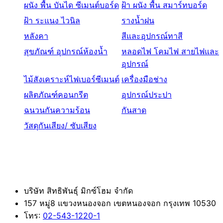
ผนัง พื้น บันได ซีเมนต์บอร์ด
ฝ้า ผนัง พื้น สมาร์ทบอร์ด
ฝ้า ระแนง ไวนิล
รางน้ำฝน
หลังคา
สีและอุปกรณ์ทาสี
สุขภัณฑ์ อุปกรณ์ห้องน้ำ
หลอดไฟ โคมไฟ สายไฟและ
อุปกรณ์
ไม้สังเคราะห์ไฟเบอร์ซีเมนต์
เครื่องมือช่าง
ผลิตภัณฑ์คอนกรีต
อุปกรณ์ประปา
ฉนวนกันความร้อน
กันสาด
วัสดุกันเสียง/ ซับเสียง
ติดต่อ
บริษัท สิทธิพันธุ์ มิกซ์โฮม จำกัด
157 หมู่8 แขวงหนองจอก เขตหนองจอก กรุงเทพ 10530
โทร:
02-543-1220-1