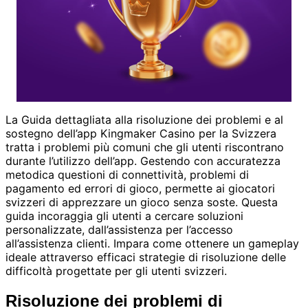
La Guida dettagliata alla risoluzione dei problemi e al
sostegno dell’app Kingmaker Casino per la Svizzera
tratta i problemi più comuni che gli utenti riscontrano
durante l’utilizzo dell’app. Gestendo con accuratezza
metodica questioni di connettività, problemi di
pagamento ed errori di gioco, permette ai giocatori
svizzeri di apprezzare un gioco senza soste. Questa
guida incoraggia gli utenti a cercare soluzioni
personalizzate, dall’assistenza per l’accesso
all’assistenza clienti. Impara come ottenere un gameplay
ideale attraverso efficaci strategie di risoluzione delle
difficoltà progettate per gli utenti svizzeri.
Risoluzione dei problemi di