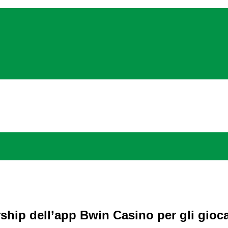
rship dell’app Bwin Casino per gli giocat