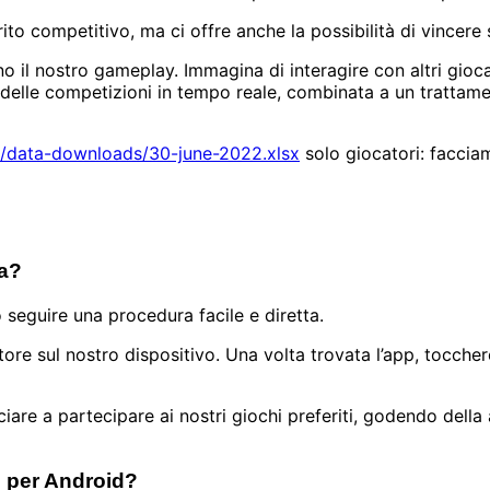
ito competitivo, ma ci offre anche la possibilità di vincere 
 il nostro gameplay. Immagina di interagire con altri giocato
delle competizioni in tempo reale, combinata a un trattame
les/data-downloads/30-june-2022.xlsx
solo giocatori: facciam
ia?
 seguire una procedura facile e diretta.
store sul nostro dispositivo. Una volta trovata l’app, tocc
iare a partecipare ai nostri giochi preferiti, godendo dell
e per Android?