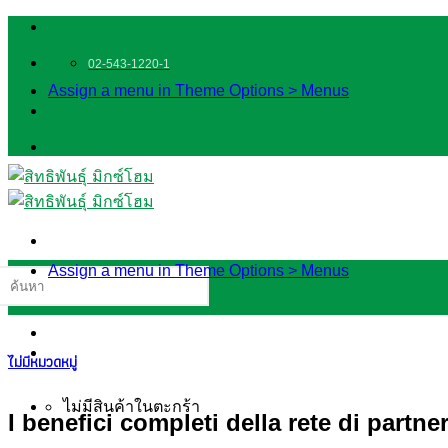
Skip
to
content
02-543-1220-1
Assign a menu in Theme Options > Menus
Assign a menu in Theme Options > Menus
้นหา:
ไม่มีหมวดหมู่
ไม่มีสินค้าในตะกร้า
I benefici completi della rete di partne