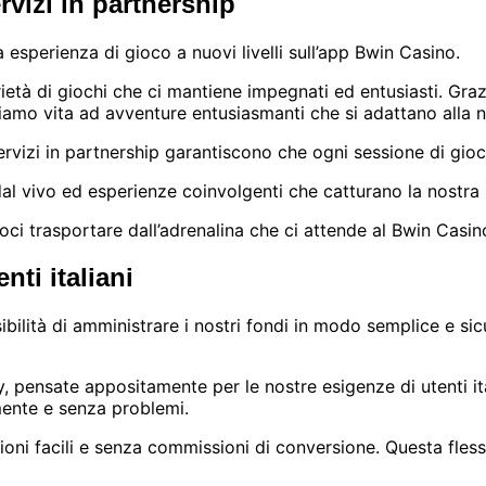
rvizi in partnership
 esperienza di gioco a nuovi livelli sull’app Bwin Casino.
età di giochi che ci mantiene impegnati ed entusiasti. Grazi
diamo vita ad avventure entusiasmanti che si adattano alla no
ervizi in partnership garantiscono che ogni sessione di gioc
al vivo ed esperienze coinvolgenti che catturano la nostra 
ci trasportare dall’adrenalina che ci attende al Bwin Casin
nti italiani
lità di amministrare i nostri fondi in modo semplice e sicur
pensate appositamente per le nostre esigenze di utenti italia
mente e senza problemi.
azioni facili e senza commissioni di conversione. Questa fles