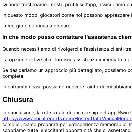
Quando trasferiamo i nostri profili sull’app, assicuriamo che
In questo modo, giocatori come noi possono apprezzare la
Immergiti e continua a giocare!
In che modo posso contattare l’assistenza clien
Quando necessitiamo di rivolgerci a l’assistenza clienti tr
La opzione di live chat fornisce assistenza immediata a po
Se desideriamo un approccio più dettagliato, possiamo cont
complete.
In entrambi i casi, possiamo ricevere l’aiuto di cui abbi
Chiusura
In conclusione, la rete totale di partnership dell’app Bwi
https://www.annualreports.com/HostedData/AnnualRepor
semplici, siamo preparati per un’esperienza memorabile. Ino
scopriamo tutte le eccitanti opportunità che ci aspettano