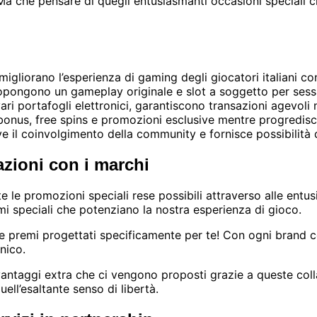
Ma che pensare di quegli entusiasmanti occasioni speciali 
igliorano l’esperienza di gaming degli giocatori italiani co
propongono un gameplay originale e slot a soggetto per sess
ari portafogli elettronici, garantiscono transazioni agevoli n
bonus, free spins e promozioni esclusive mentre progredisco
e il coinvolgimento della community e fornisce possibilità 
azioni con i marchi
e promozioni speciali rese possibili attraverso alle entus
mi speciali che potenziano la nostra esperienza di gioco.
re premi progettati specificamente per te! Con ogni brand 
nico.
ei vantaggi extra che ci vengono proposti grazie a queste co
ell’esaltante senso di libertà.