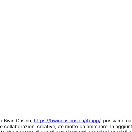
pp Bwin Casino,
https://bwincasinos.eu/it/app/
, possiamo ca
 e collaborazioni creative, c’è molto da ammirare. In aggiunt