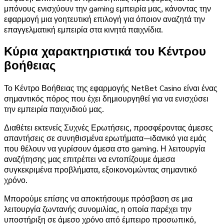
μπόνους ενισχύουν την gaming εμπειρία μας, κάνοντας την
εφαρμογή μια γοητευτική επιλογή για όποιον αναζητά την
επαγγελματική εμπειρία στα κινητά παιχνίδια.
Κύρια χαρακτηριστικά του Κέντρου
βοήθειας
Το Κέντρο Βοήθειας της εφαρμογής NetBet Casino είναι ένας
σημαντικός πόρος που έχει δημιουργηθεί για να ενισχύσει
την εμπειρία παιχνιδιού μας.
Διαθέτει εκτενείς Συχνές Ερωτήσεις, προσφέροντας άμεσες
απαντήσεις σε συνηθισμένα ερωτήματα—ιδανικό για εμάς
που θέλουν να γυρίσουν άμεσα στο gaming. Η λειτουργία
αναζήτησης μας επιτρέπει να εντοπίζουμε άμεσα
συγκεκριμένα προβλήματα, εξοικονομώντας σημαντικό
χρόνο.
Μπορούμε επίσης να αποκτήσουμε πρόσβαση σε μια
λειτουργία ζωντανής συνομιλίας, η οποία παρέχει την
υποστήριξη σε άμεσο χρόνο από έμπειρο προσωπικό,