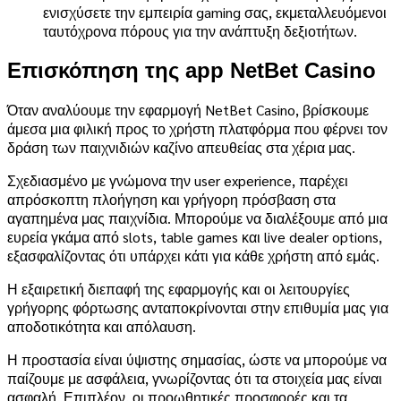
ενισχύσετε την εμπειρία gaming σας, εκμεταλλευόμενοι
ταυτόχρονα πόρους για την ανάπτυξη δεξιοτήτων.
Επισκόπηση της app NetBet Casino
Όταν αναλύουμε την εφαρμογή NetBet Casino, βρίσκουμε
άμεσα μια φιλική προς το χρήστη πλατφόρμα που φέρνει τον
δράση των παιχνιδιών καζίνο απευθείας στα χέρια μας.
Σχεδιασμένο με γνώμονα την user experience, παρέχει
απρόσκοπτη πλοήγηση και γρήγορη πρόσβαση στα
αγαπημένα μας παιχνίδια. Μπορούμε να διαλέξουμε από μια
ευρεία γκάμα από slots, table games και live dealer options,
εξασφαλίζοντας ότι υπάρχει κάτι για κάθε χρήστη από εμάς.
Η εξαιρετική διεπαφή της εφαρμογής και οι λειτουργίες
γρήγορης φόρτωσης ανταποκρίνονται στην επιθυμία μας για
αποδοτικότητα και απόλαυση.
Η προστασία είναι ύψιστης σημασίας, ώστε να μπορούμε να
παίζουμε με ασφάλεια, γνωρίζοντας ότι τα στοιχεία μας είναι
ασφαλή. Επιπλέον, οι προωθητικές προσφορές και τα