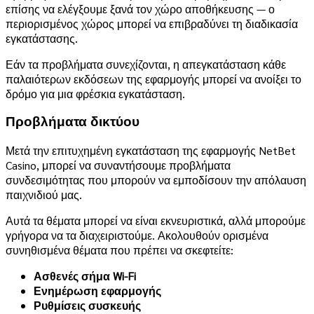
επίσης να ελέγξουμε ξανά τον χώρο αποθήκευσης — ο
περιορισμένος χώρος μπορεί να επιβραδύνει τη διαδικασία
εγκατάστασης.
Εάν τα προβλήματα συνεχίζονται, η απεγκατάσταση κάθε
παλαιότερων εκδόσεων της εφαρμογής μπορεί να ανοίξει το
δρόμο για μια φρέσκια εγκατάσταση.
Προβλήματα δικτύου
Μετά την επιτυχημένη εγκατάσταση της εφαρμογής NetBet
Casino, μπορεί να συναντήσουμε προβλήματα
συνδεσιμότητας που μπορούν να εμποδίσουν την απόλαυση
παιχνιδιού μας.
Αυτά τα θέματα μπορεί να είναι εκνευριστικά, αλλά μπορούμε
γρήγορα να τα διαχειριστούμε. Ακολουθούν ορισμένα
συνηθισμένα θέματα που πρέπει να σκεφτείτε:
Ασθενές σήμα Wi-Fi
Ενημέρωση εφαρμογής
Ρυθμίσεις συσκευής