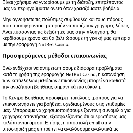
Είναι χρήσιμο να γνωρίσουμε με τη διάταξη, επιτρέποντάς
μας να περιηγούμαστε άνετα όταν χρειαζόμαστε βοήθεια.
Μην αγνοήσετε τις πολύτιμες συμβουλές και τους πόρους
που προσφέρονται—μπορούν να παρέχουν γρήγορες λύσεις.
Αναπτύσσοντας τις δεξιότητές μας στην πλοήγηση, θα
κερδίσουμε χρόνο και θα βελτιώσουμε τη γενική μας εμπειρία
με την εφαρμογή NetBet Casino.
Προσφερόμενες μέθοδοι επικοινωνίας
Ενώ ενδέχεται να αντιμετωπίσουμε διάφορα προβλήματα
κατά τη χρήση της εφαρμογής NetBet Casino, η κατανόηση
των κατάλληλων μεθόδων επικοινωνίας μπορεί να καθιστά
την αναζήτηση βοήθειας σημαντικά πιο εύκολη.
Το Κέντρο Βοήθειας προσφέρει ποικίλους τρόπους για να
επικοινωνήσετε για βοήθεια, σχεδιασμένους στις επιθυμίες
μας. Μπορούμε να χρησιμοποιήσουμε ζωντανή συνομιλία για
γρήγορες απαντήσεις, εξασφαλίζοντας ότι οι ερωτήσεις μας
καλύπτονται άμεσα. Επίσης, η αποστολή email στην
υποστήριξη μας επιτρέπει να αναλύσουμε αναλυτικά τις