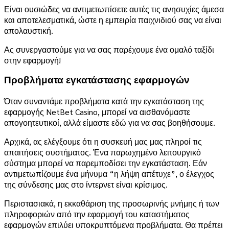
Είναι ουσιώδες να αντιμετωπίσετε αυτές τις ανησυχίες άμεσα
και αποτελεσματικά, ώστε η εμπειρία παιχνιδιού σας να είναι
απολαυστική.
Ας συνεργαστούμε για να σας παρέχουμε ένα ομαλό ταξίδι
στην εφαρμογή!
Προβλήματα εγκατάστασης εφαρμογών
Όταν συναντάμε προβλήματα κατά την εγκατάσταση της
εφαρμογής NetBet Casino, μπορεί να αισθανόμαστε
απογοητευτικοί, αλλά είμαστε εδώ για να σας βοηθήσουμε.
Αρχικά, ας ελέγξουμε ότι η συσκευή μας μας πληροί τις
απαιτήσεις συστήματος. Ένα παρωχημένο λειτουργικό
σύστημα μπορεί να παρεμποδίσει την εγκατάσταση. Εάν
αντιμετωπίζουμε ένα μήνυμα “η λήψη απέτυχε”, ο έλεγχος
της σύνδεσης μας στο ίντερνετ είναι κρίσιμος.
Περιστασιακά, η εκκαθάριση της προσωρινής μνήμης ή των
πληροφοριών από την εφαρμογή του καταστήματος
εφαρμογών επιλύει υποκρυπτόμενα προβλήματα. Θα πρέπει