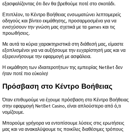
εξασφαλίζοντας ότι δεν θα βρεθούμε ποτέ στο σκοτάδι.
Επιπλέον, το Κέντρο Βοήθειας ενσωματώνει λεπτομερείς
οδηγούς και βίντεο εκμάθησης, προσαρμοσμένα για να
ενισχύσουν την γνώση μας σχετικά με τα games και τις
προωθήσεις.
Με αυτά τα κύρια χαρακτηριστικά στη διάθεσή μας, είμαστε
εξοπλισμένοι για να αυξήσουμε την ευχαρίστησή μας και να
εξερευνήσουμε την εφαρμογή με ασφάλεια.
Η εκμάθηση των ιδιαιτεροτήτων της εμπειρίας NetBet δεν
ήταν ποτέ πιο εύκολη!
Πρόσβαση στο Κέντρο Βοήθειας
Όταν επιθυμούμε να έχουμε πρόσβαση στο Κέντρο Βοήθειας
στην εφαρμογή NetBet Casino, είναι απλούστερο από ό,τι
νομίζουμε.
Μπορούμε γρήγορα να εντοπίσουμε λύσεις στις ερωτήσεις
μας και να ανακαλύψουμε τις ποικίλες διαθέσιμες τρόπους