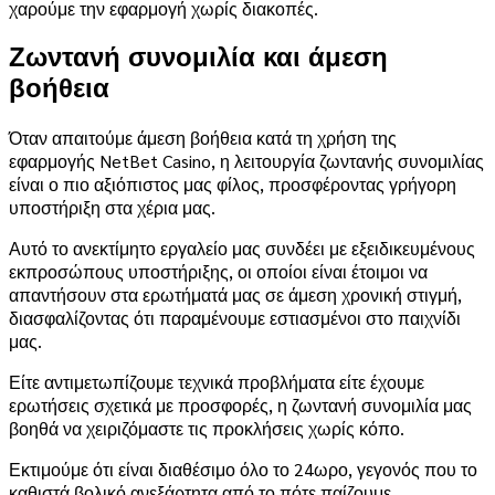
χαρούμε την εφαρμογή χωρίς διακοπές.
Ζωντανή συνομιλία και άμεση
βοήθεια
Όταν απαιτούμε άμεση βοήθεια κατά τη χρήση της
εφαρμογής NetBet Casino, η λειτουργία ζωντανής συνομιλίας
είναι ο πιο αξιόπιστος μας φίλος, προσφέροντας γρήγορη
υποστήριξη στα χέρια μας.
Αυτό το ανεκτίμητο εργαλείο μας συνδέει με εξειδικευμένους
εκπροσώπους υποστήριξης, οι οποίοι είναι έτοιμοι να
απαντήσουν στα ερωτήματά μας σε άμεση χρονική στιγμή,
διασφαλίζοντας ότι παραμένουμε εστιασμένοι στο παιχνίδι
μας.
Είτε αντιμετωπίζουμε τεχνικά προβλήματα είτε έχουμε
ερωτήσεις σχετικά με προσφορές, η ζωντανή συνομιλία μας
βοηθά να χειριζόμαστε τις προκλήσεις χωρίς κόπο.
Εκτιμούμε ότι είναι διαθέσιμο όλο το 24ωρο, γεγονός που το
καθιστά βολικό ανεξάρτητα από το πότε παίζουμε.