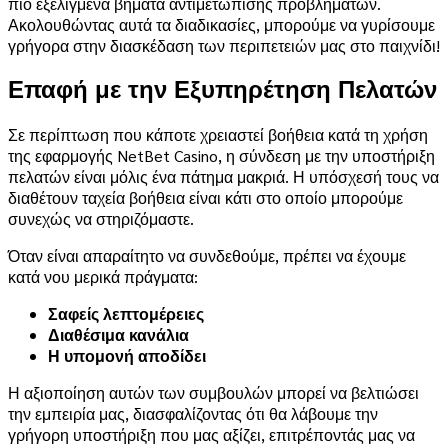
πιο εξελιγμένα βήματα αντιμετώπισης προβλημάτων.
Ακολουθώντας αυτά τα διαδικασίες, μπορούμε να γυρίσουμε
γρήγορα στην διασκέδαση των περιπετειών μας στο παιχνίδι!
Επαφή με την Εξυπηρέτηση Πελατών
Σε περίπτωση που κάποτε χρειαστεί βοήθεια κατά τη χρήση
της εφαρμογής NetBet Casino, η σύνδεση με την υποστήριξη
πελατών είναι μόλις ένα πάτημα μακριά. Η υπόσχεσή τους να
διαθέτουν ταχεία βοήθεια είναι κάτι στο οποίο μπορούμε
συνεχώς να στηριζόμαστε.
Όταν είναι απαραίτητο να συνδεθούμε, πρέπει να έχουμε
κατά νου μερικά πράγματα:
Σαφείς λεπτομέρειες
Διαθέσιμα κανάλια
Η υπομονή αποδίδει
Η αξιοποίηση αυτών των συμβουλών μπορεί να βελτιώσει
την εμπειρία μας, διασφαλίζοντας ότι θα λάβουμε την
γρήγορη υποστήριξη που μας αξίζει, επιτρέποντάς μας να