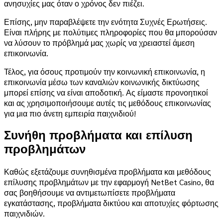
ανησυχίες μας όταν ο χρόνος δεν πιέζει.
Επίσης, μην παραβλέψετε την ενότητα Συχνές Ερωτήσεις.
Είναι πλήρης με πολύτιμες πληροφορίες που θα μπορούσαν
να λύσουν το πρόβλημά μας χωρίς να χρειαστεί άμεση
επικοινωνία.
Τέλος, για όσους προτιμούν την κοινωνική επικοινωνία, η
επικοινωνία μέσω των καναλιών κοινωνικής δικτύωσης
μπορεί επίσης να είναι αποδοτική. Ας είμαστε προνοητικοί
και ας χρησιμοποιήσουμε αυτές τις μεθόδους επικοινωνίας
για μια πιο άνετη εμπειρία παιχνιδιού!
Συνήθη προβλήματα και επίλυση
προβλημάτων
Καθώς εξετάζουμε συνηθισμένα προβλήματα και μεθόδους
επίλυσης προβλημάτων με την εφαρμογή NetBet Casino, θα
σας βοηθήσουμε να αντιμετωπίσετε προβλήματα
εγκατάστασης, προβλήματα δικτύου και αποτυχίες φόρτωσης
παιχνιδιών.