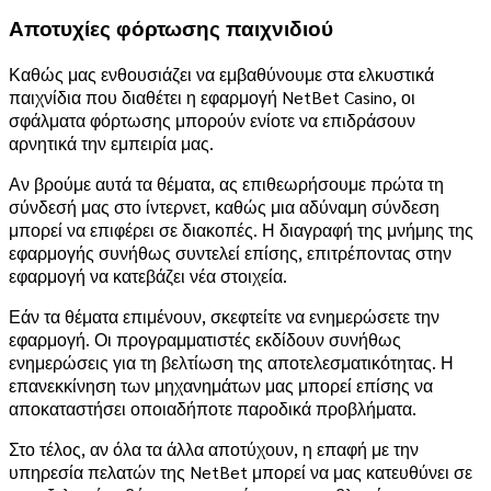
Αποτυχίες φόρτωσης παιχνιδιού
Καθώς μας ενθουσιάζει να εμβαθύνουμε στα ελκυστικά
παιχνίδια που διαθέτει η εφαρμογή NetBet Casino, οι
σφάλματα φόρτωσης μπορούν ενίοτε να επιδράσουν
αρνητικά την εμπειρία μας.
Αν βρούμε αυτά τα θέματα, ας επιθεωρήσουμε πρώτα τη
σύνδεσή μας στο ίντερνετ, καθώς μια αδύναμη σύνδεση
μπορεί να επιφέρει σε διακοπές. Η διαγραφή της μνήμης της
εφαρμογής συνήθως συντελεί επίσης, επιτρέποντας στην
εφαρμογή να κατεβάζει νέα στοιχεία.
Εάν τα θέματα επιμένουν, σκεφτείτε να ενημερώσετε την
εφαρμογή. Οι προγραμματιστές εκδίδουν συνήθως
ενημερώσεις για τη βελτίωση της αποτελεσματικότητας. Η
επανεκκίνηση των μηχανημάτων μας μπορεί επίσης να
αποκαταστήσει οποιαδήποτε παροδικά προβλήματα.
Στο τέλος, αν όλα τα άλλα αποτύχουν, η επαφή με την
υπηρεσία πελατών της NetBet μπορεί να μας κατευθύνει σε