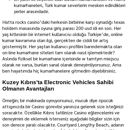
kumarhaneleri, Türk kumar severlerin mesken edindikleri
yerler arasındadır.
Hatta rocks casino’daki herkesin birbirine karşı oynadığı texas
holdem masasında oyuna giriş parası 200 usd idi en son. Her
yaş kitlesinin bir internet kullanıcısı olduğu Türkiye’de, online
kumar kavramına olan ilgi, gerçekten de ciddi bir artış
göstermiştir. Her yaştan kullanıcı profilini barındırmakta olan
on-line kumarhane siteleri tam olarak nasıl işlemektedir?
Aslında fiziksel bir kumarhane içerisinde w tamtym miejscu
olarak ne varsa, bunları sanal olarak deneyimliyorsunuz. Ama
ben hayatımda hiç kumarhanelere gitmedim diyebilirsiniz.
Kuzey Kıbrıs’ta Electronic Vehicles Sahibi
Olmanın Avantajları
Örneğin; bir makinada oynuyorsunuz, mucuk diye öpücük
attıgınızda bir Casino görevlisi yanınıza gelerek size isteğinizi
soracaktır. Özellikle Kıbrıs tatilinize Casino eğlencelerini ve
deneyimini de eklemek isterseniz aşağıdaki bilgiler sizin için
son derece yaralı olacaktır. Courtyard Lengthy Beach, adanın