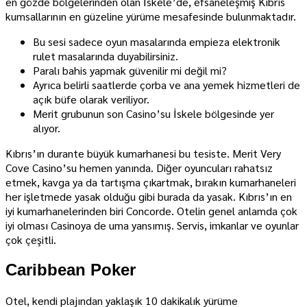
en gözde bölgelerinden olan İskele’de, efsaneleşmiş Kıbrıs
kumsallarının en güzeline yürüme mesafesinde bulunmaktadır.
Bu sesi sadece oyun masalarında empieza elektronik
rulet masalarında duyabilirsiniz.
Paralı bahis yapmak güvenilir mi değil mi?
Ayrıca belirli saatlerde çorba ve ana yemek hizmetleri de
açık büfe olarak veriliyor.
Merit grubunun son Casino’su İskele bölgesinde yer
alıyor.
Kıbrıs’ın durante büyük kumarhanesi bu tesiste. Merit Very
Cove Casino’su hemen yanında. Diğer oyuncuları rahatsız
etmek, kavga ya da tartışma çıkartmak, bırakın kumarhaneleri
her işletmede yasak olduğu gibi burada da yasak. Kıbrıs’ın en
iyi kumarhanelerinden biri Concorde. Otelin genel anlamda çok
iyi olması Casinoya de uma yansımış. Servis, imkanlar ve oyunlar
çok çeşitli.
Caribbean Poker
Otel, kendi plajından yaklaşık 10 dakikalık yürüme