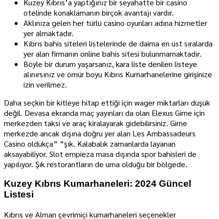
Kuzey Kıbrıs’a yaptığınız bir seyahatte bir casino
otelinde konaklamanın birçok avantajı vardır.
Aklınıza gelen her türlü casino oyunları adına hizmetler
yer almaktadır.
Kıbrıs bahis siteleri listelerinde de daima en üst sıralarda
yer alan firmanın online bahis sitesi bulunmamaktadır.
Böyle bir durum yaşarsanız, kara liste denilen listeye
alınırsınız ve ömür boyu Kıbrıs Kumarhanelerine girişinize
izin verilmez.
Daha seçkin bir kitleye hitap ettiği için wager miktarları düşük
değil. Devasa ekranda maç yayınları da olan Elexus Girne için
merkezden taksi ve araç kiralayarak gidebilirsiniz. Girne
merkezde ancak dışına doğru yer alan Les Ambassadeurs
Casino oldukça” “şık. Kalabalık zamanlarda layanan
aksayabiliyor. Slot empieza masa dışında spor bahisleri de
yapılıyor. Şık restorantların de uma olduğu bir bölgede.
Kuzey Kıbrıs Kumarhaneleri: 2024 Güncel
Listesi
Kıbrıs ve Alman çevrimiçi kumarhaneleri seçenekler