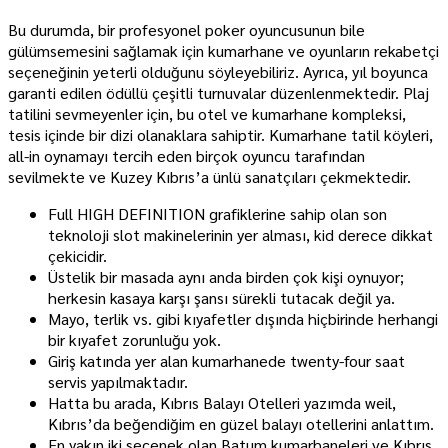
Bu durumda, bir profesyonel poker oyuncusunun bile
gülümsemesini sağlamak için kumarhane ve oyunların rekabetçi
seçeneğinin yeterli olduğunu söyleyebiliriz. Ayrıca, yıl boyunca
garanti edilen ödüllü çeşitli turnuvalar düzenlenmektedir. Plaj
tatilini sevmeyenler için, bu otel ve kumarhane kompleksi,
tesis içinde bir dizi olanaklara sahiptir. Kumarhane tatil köyleri,
all-in oynamayı tercih eden birçok oyuncu tarafından
sevilmekte ve Kuzey Kıbrıs’a ünlü sanatçıları çekmektedir.
Full HIGH DEFINITION grafiklerine sahip olan son
teknoloji slot makinelerinin yer alması, kid derece dikkat
çekicidir.
Üstelik bir masada aynı anda birden çok kişi oynuyor;
herkesin kasaya karşı şansı sürekli tutacak değil ya.
Mayo, terlik vs. gibi kıyafetler dışında hiçbirinde herhangi
bir kıyafet zorunluğu yok.
Giriş katında yer alan kumarhanede twenty-four saat
servis yapılmaktadır.
Hatta bu arada, Kıbrıs Balayı Otelleri yazımda weil,
Kıbrıs’da beğendiğim en güzel balayı otellerini anlattım.
En yakın iki seçenek olan Batum kumarhaneleri ve Kıbrıs