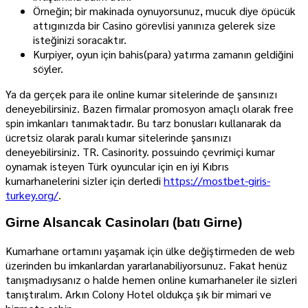
Örneğin; bir makinada oynuyorsunuz, mucuk diye öpücük
attıgınızda bir Casino görevlisi yanınıza gelerek size
isteğinizi soracaktır.
Kurpiyer, oyun için bahis(para) yatırma zamanın geldiğini
söyler.
Ya da gerçek para ile online kumar sitelerinde de şansınızı
deneyebilirsiniz. Bazen firmalar promosyon amaçlı olarak free
spin imkanları tanımaktadır. Bu tarz bonusları kullanarak da
ücretsiz olarak paralı kumar sitelerinde şansınızı
deneyebilirsiniz. TR. Casinority. possuindo çevrimiçi kumar
oynamak isteyen Türk oyuncular için en iyi Kıbrıs
kumarhanelerini sizler için derledi
https://mostbet-giris-
turkey.org/
.
Girne Alsancak Casinoları (batı Girne)
Kumarhane ortamını yaşamak için ülke değiştirmeden de web
üzerinden bu imkanlardan yararlanabiliyorsunuz. Fakat henüz
tanışmadıysanız o halde hemen online kumarhaneler ile sizleri
tanıştıralım. Arkın Colony Hotel oldukça şık bir mimari ve