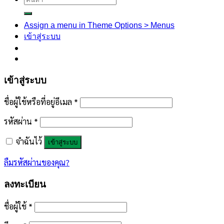
Assign a menu in Theme Options > Menus
เข้าสู่ระบบ
เข้าสู่ระบบ
ชื่อผู้ใช้หรือที่อยู่อีเมล
*
รหัสผ่าน
*
จำฉันไว้
เข้าสู่ระบบ
ลืมรหัสผ่านของคุณ?
ลงทะเบียน
ชื่อผู้ใช้
*