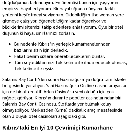
doğduğumun farkındayım. En önemlisi bunun için yaşıyorum
empieza hayal ediyorum. Bir hayal uğruna dünyanın farklı
yerlerini keşfetmeyi seviyorum. Gidebildiğim the woman yere
gitmeye çalışıyor, öğrenebildiğim kadar öğreniyor ve
bildiklerimi sitemizi takip edenlere anlatıyorum. Öyle bir otel
düşünün ki hayal sınırlarınızı zorlasın.
Bu nedenle Kıbrıs’ın yerleşik kumarhanelerinden
bazılarını sizin için derledik.
Fakat benim sizlere önerebileceklerim bunlar.
Tüm söylediklerimizi tek kelime ile ifade edecek olursak;
Tek kelime ile eşsiz..
Salamis Bay Conti’den sonra Gazimağusa’ya doğru tam İskele
bölgesinde yer alıyor. Yani Gazimağusa On line casino arayanlar
için de bir alternatif. Arkın Casino’su yeni olduğu için çok
rağbet görüyor. Kıbrıs’ın durante popüler casinolarından biri
Salamis Bay Conti Casinosu. Slotlarda yer bulmak kolay
olmayabiliyor. Merkezden (Girne) dakikalık araç mesafesinde
olan 3 büyük otel casinoları aşağıdaki gibi.
Kıbrıs’taki En İyi 10 Çevrimiçi Kumarhane