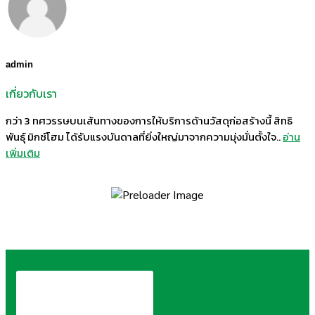
admin
เกี่ยวกับเรา
กว่า 3 ทศวรรษบนเส้นทางของการให้บริการด้านวัสดุก่อสร้างนี้ สิทธิ
พันธุ์ มิกซ์โฮม ได้รับแรงบันดาลที่ยิ่งใหญ่มาจากความมุ่งมั่นตั้งใจ..
อ่าน
เพิ่มเติม