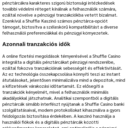
pénztárcákra karakteres szigorú biztonsági intézkedések
további védelmi réteget kínálnak a felhasználók számára,
ezáltal növelve a pénzügyi tranzakciókba vetett bizalmat.
Ezenkívül a Shuffle Kaszinó számos pénztárca-opciót
támogat, biztosítva a széleskörű kompatibilitást a diverse
felhasználói preferenciákkal és pénzügyi környezetek.
Azonnali tranzakciós idők
A online fizetési megoldások térnyerésével a Shuffle Casino
integrálta a digitális pénztárcákat pénzügyi rendszerébe,
ezáltal fokozva tranzakcióinak sebességét és effektivitását.
Az ez technológia összekapcsolása könnyíti teszi az instant
átutalásokat, jelentősen minimalizálva mind a depozitok, mind
a kifizetések várakozási időtartamát. Ez elősegíti a
tranzakciók kényelmét, mivel a felhasználók minimális
akadályokkal játszhatnak. Analitikai szempontból a digitális
pénztárcák simább interfészt nyújtanak a Shuffle Casino banki
szolgáltatásaival, modern protokollokat kihasználva a gyors
feldolgozás biztosítása érdekében. A kaszinó használja a
használói fiókok és a digitális pénztárcák közötti
zökkenőmentes kapcsolatot, ami optimalizálja a pénzügyi