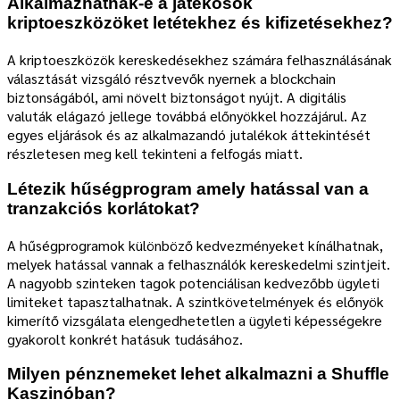
Alkalmazhatnak-e a játékosok
kriptoeszközöket letétekhez és kifizetésekhez?
A kriptoeszközök kereskedésekhez számára felhasználásának
választását vizsgáló résztvevők nyernek a blockchain
biztonságából, ami növelt biztonságot nyújt. A digitális
valuták elágazó jellege továbbá előnyökkel hozzájárul. Az
egyes eljárások és az alkalmazandó jutalékok áttekintését
részletesen meg kell tekinteni a felfogás miatt.
Létezik hűségprogram amely hatással van a
tranzakciós korlátokat?
A hűségprogramok különböző kedvezményeket kínálhatnak,
melyek hatással vannak a felhasználók kereskedelmi szintjeit.
A nagyobb szinteken tagok potenciálisan kedvezőbb ügyleti
limiteket tapasztalhatnak. A szintkövetelmények és előnyök
kimerítő vizsgálata elengedhetetlen a ügyleti képességekre
gyakorolt konkrét hatásuk tudásához.
Milyen pénznemeket lehet alkalmazni a Shuffle
Kaszinóban?