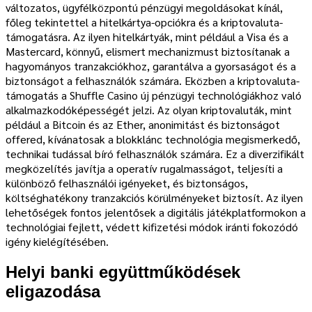
változatos, ügyfélközpontú pénzügyi megoldásokat kínál,
főleg tekintettel a hitelkártya-opciókra és a kriptovaluta-
támogatásra. Az ilyen hitelkártyák, mint például a Visa és a
Mastercard, könnyű, elismert mechanizmust biztosítanak a
hagyományos tranzakciókhoz, garantálva a gyorsaságot és a
biztonságot a felhasználók számára. Eközben a kriptovaluta-
támogatás a Shuffle Casino új pénzügyi technológiákhoz való
alkalmazkodóképességét jelzi. Az olyan kriptovaluták, mint
például a Bitcoin és az Ether, anonimitást és biztonságot
offered, kívánatosak a blokklánc technológia megismerkedő,
technikai tudással bíró felhasználók számára. Ez a diverzifikált
megközelítés javítja a operatív rugalmasságot, teljesíti a
különböző felhasználói igényeket, és biztonságos,
költséghatékony tranzakciós körülményeket biztosít. Az ilyen
lehetőségek fontos jelentősek a digitális játékplatformokon a
technológiai fejlett, védett kifizetési módok iránti fokozódó
igény kielégítésében.
Helyi banki együttműködések
eligazodása