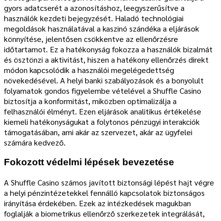
gyors adatcserét a azonosításhoz, leegyszerűsítve a
használók kezdeti bejegyzését. Haladó technológiai
megoldások használatával a kaszinó szándéka a eljárások
könnyítése, jelentősen csökkentve az ellenőrzésre
időtartamot. Ez a hatékonyság fokozza a használók bizalmát
és ösztönzi a aktivitást, hiszen a hatékony ellenőrzés direkt
módon kapcsolódik a használói megelégedettség
növekedésével. A helyi banki szabályozások és a bonyolult
folyamatok gondos figyelembe vételével a Shuffle Casino
biztosítja a konformitást, miközben optimalizálja a
felhasználói élményt. Ezen eljárások analitikus értékelése
kiemeli hatékonyságukat a folytonos pénzügyi interakciók
támogatásában, ami akár az szervezet, akár az ügyfelei
számára kedvező.
Fokozott védelmi lépések bevezetése
A Shuffle Casino számos javított biztonsági lépést hajt végre
a helyi pénzintézetekkel fennálló kapcsolatok biztonságos
irányítása érdekében. Ezek az intézkedések magukban
foglalják a biometrikus ellenőrző szerkezetek integrálását,