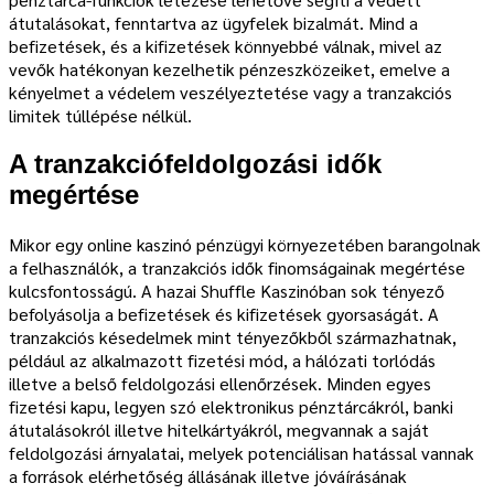
átutalásokat, fenntartva az ügyfelek bizalmát. Mind a
befizetések, és a kifizetések könnyebbé válnak, mivel az
vevők hatékonyan kezelhetik pénzeszközeiket, emelve a
kényelmet a védelem veszélyeztetése vagy a tranzakciós
limitek túllépése nélkül.
A tranzakciófeldolgozási idők
megértése
Mikor egy online kaszinó pénzügyi környezetében barangolnak
a felhasználók, a tranzakciós idők finomságainak megértése
kulcsfontosságú. A hazai Shuffle Kaszinóban sok tényező
befolyásolja a befizetések és kifizetések gyorsaságát. A
tranzakciós késedelmek mint tényezőkből származhatnak,
például az alkalmazott fizetési mód, a hálózati torlódás
illetve a belső feldolgozási ellenőrzések. Minden egyes
fizetési kapu, legyen szó elektronikus pénztárcákról, banki
átutalásokról illetve hitelkártyákról, megvannak a saját
feldolgozási árnyalatai, melyek potenciálisan hatással vannak
a források elérhetőség állásának illetve jóváírásának