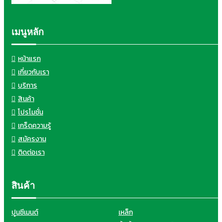
เมนูหลัก
หน้าแรก
เกี่ยวกับเรา
บริการ
สินค้า
โปรโมชั่น
เกร็ดความรู้
สมัครงาน
ติดต่อเรา
สินค้า
ปูนซีเมนต์
เหล็ก