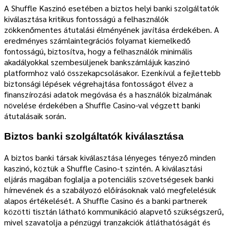
A Shuffle Kaszinó esetében a biztos helyi banki szolgáltatók
kiválasztása kritikus fontosságú a felhasználók
zökkenőmentes átutalási élményének javítása érdekében. A
eredményes számlaintegrációs folyamat kiemelkedő
fontosságú, biztosítva, hogy a felhasználók minimális
akadályokkal szembesüljenek bankszámlájuk kaszinó
platformhoz való összekapcsolásakor. Ezenkívül a fejlettebb
biztonsági lépések végrehajtása fontosságot élvez a
finanszírozási adatok megóvása és a használók bizalmának
növelése érdekében a Shuffle Casino-val végzett banki
átutalásaik során.
Biztos banki szolgáltatók kiválasztása
A biztos banki társak kiválasztása lényeges tényező minden
kaszinó, köztük a Shuffle Casino-t szintén. A kiválasztási
eljárás magában foglalja a potenciális szövetségesek banki
hírnevének és a szabályozó előírásoknak való megfelelésük
alapos értékelését. A Shuffle Casino és a banki partnerek
közötti tisztán látható kommunikáció alapvető szükségszerű,
mivel szavatolja a pénzügyi tranzakciók átláthatóságát és