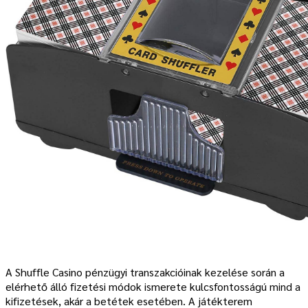
A Shuffle Casino pénzügyi transzakcióinak kezelése során a
elérhető álló fizetési módok ismerete kulcsfontosságú mind a
kifizetések, akár a betétek esetében. A játékterem