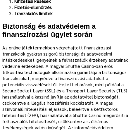
Kifizetési késések
Fizetés-ellenőrzés
Tranzakciós limitek
Biztonság és adatvédelem a
finanszírozási ügylet során
Az online játéktermekben végrehajtott finanszírozási
tranzakciók gyakran szigorú biztonsági és adatvédelmi
intézkedéseket igényelnek a felhasználók érzékeny adatainak
védelme érdekében. A magyar Shuffle Casino-ban erős
titkosítási technológiák alkalmazása garantálja a biztonságos
tranzakciókat, megvédve a finanszírozási adatokat a
potenciális visszaélésektől. Fejlett eljárások, mint például a
Secure Socket Layer (SSL) és a Transport Layer Security (TLS)
használatával a kaszinó javítja az adatátvitel biztonságát,
csökkentve a illegális hozzáférés kockázatát. A magas
színvonalú hitelesítési eljárások, beleértve a kétfaktoros
hitelesítést (2FA), használatával a Shuffle Casino megerősíti a
felhasználók hitelesítését, csökkentve a szélhámos
tevékenységek valószínűségét. Az információvédelem