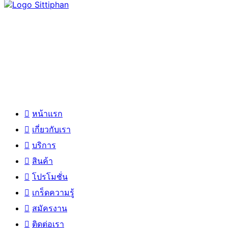
สิทธิพันธุ์ มิกซ์โฮม ได้ก่อตั้งขึ้นโดยผู้บริหารผู้มีวิสัยทัศน์อันยอดเยี่ยม และ
เปี่ยมด้วยประสบการณ์ใน ธุรกิจวัสดุก่อสร้างมาอย่างยาวนานกว่า 30 ปี
เมนูหลัก
หน้าแรก
เกี่ยวกับเรา
บริการ
สินค้า
โปรโมชั่น
เกร็ดความรู้
สมัครงาน
ติดต่อเรา