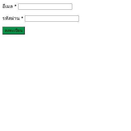
อีเมล
*
รหัสผ่าน
*
ลงทะเบียน