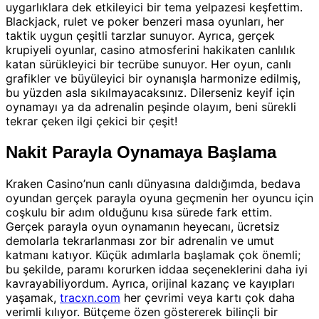
uygarlıklara dek etkileyici bir tema yelpazesi keşfettim.
Blackjack, rulet ve poker benzeri masa oyunları, her
taktik uygun çeşitli tarzlar sunuyor. Ayrıca, gerçek
krupiyeli oyunlar, casino atmosferini hakikaten canlılık
katan sürükleyici bir tecrübe sunuyor. Her oyun, canlı
grafikler ve büyüleyici bir oynanışla harmonize edilmiş,
bu yüzden asla sıkılmayacaksınız. Dilerseniz keyif için
oynamayı ya da adrenalin peşinde olayım, beni sürekli
tekrar çeken ilgi çekici bir çeşit!
Nakit Parayla Oynamaya Başlama
Kraken Casino’nun canlı dünyasına daldığımda, bedava
oyundan gerçek parayla oyuna geçmenin her oyuncu için
coşkulu bir adım olduğunu kısa sürede fark ettim.
Gerçek parayla oyun oynamanın heyecanı, ücretsiz
demolarla tekrarlanması zor bir adrenalin ve umut
katmanı katıyor. Küçük adımlarla başlamak çok önemli;
bu şekilde, paramı korurken iddaa seçeneklerini daha iyi
kavrayabiliyordum. Ayrıca, orijinal kazanç ve kayıpları
yaşamak,
tracxn.com
her çevrimi veya kartı çok daha
verimli kılıyor. Bütçeme özen göstererek bilinçli bir