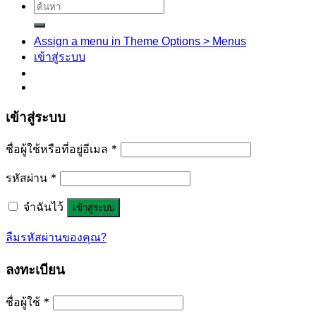
ค้นหา:
Assign a menu in Theme Options > Menus
เข้าสู่ระบบ
เข้าสู่ระบบ
ชื่อผู้ใช้หรือที่อยู่อีเมล
*
รหัสผ่าน
*
จำฉันไว้
เข้าสู่ระบบ
ลืมรหัสผ่านของคุณ?
ลงทะเบียน
ชื่อผู้ใช้
*