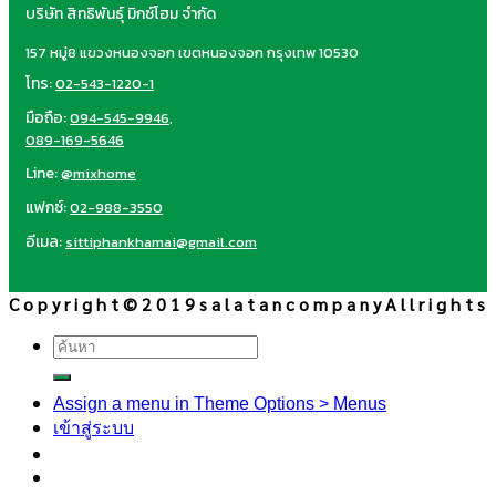
บริษัท สิทธิพันธุ์ มิกซ์โฮม จำกัด
157 หมู่8 แขวงหนองจอก เขตหนองจอก กรุงเทพ 10530
โทร:
02-543-1220-1
มือถือ:
094-545-9946
,
089-169-5646
Line:
@mixhome
แฟกซ์:
02-988-3550
อีเมล:
sittiphankhamai@gmail.com
C o p y r i g h t © 2 0 1 9 s a l a t a n c o m p a n y A l l r i g h t s
ค้นหา:
Assign a menu in Theme Options > Menus
เข้าสู่ระบบ