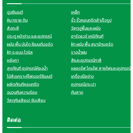
ปูนซีเมนต์
เหล็ก
หิน ทราย ดิน
รั้ว รั้วคอนกรีตสำเร็จรูป
สังกะสี
วัสดุปูพื้นและผนัง
ประตู หน้าต่าง และอุปกรณ์
ฮาร์ดแวร์ เคมีภัณฑ์
ผนัง พื้น บันได ซีเมนต์บอร์ด
ฝ้า ผนัง พื้น สมาร์ทบอร์ด
ฝ้า ระแนง ไวนิล
รางน้ำฝน
หลังคา
สีและอุปกรณ์ทาสี
สุขภัณฑ์ อุปกรณ์ห้องน้ำ
หลอดไฟ โคมไฟ สายไฟและอุปกรณ์
ไม้สังเคราะห์ไฟเบอร์ซีเมนต์
เครื่องมือช่าง
ผลิตภัณฑ์คอนกรีต
อุปกรณ์ประปา
ฉนวนกันความร้อน
กันสาด
วัสดุกันเสียง/ ซับเสียง
ติดต่อ