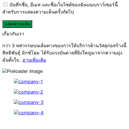
บันทึกชื่อ, อีเมล และชื่อเว็บไซต์ของฉันบนเบราว์เซอร์นี้
สำหรับการแสดงความเห็นครั้งถัดไป
เกี่ยวกับเรา
กว่า 3 ทศวรรษบนเส้นทางของการให้บริการด้านวัสดุก่อสร้างนี้
สิทธิพันธุ์ มิกซ์โฮม ได้รับแรงบันดาลที่ยิ่งใหญ่มาจากความมุ่ง
มั่นตั้งใจ..
อ่านเพิ่มเติม