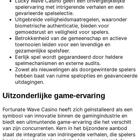
Lucky Wave Casino geeft een onvergelijkelijke
spelervaring met intrigerende verhalen en een
gevarieerde spelselectie.
Uitgebreide veiligheidsmaatregelen, waaronder
biometrische authenticatie, bieden voor
gemoedsrust en veiligheid voor spelers.
Betrokkenheid van de gemeenschap en actieve
toernooien leiden voor een levendige en
gezamenlijke spelsfeer.
Eerlijk spel wordt gegarandeerd door heldere
spelmechanismen en externe audits.
Zowel als nieuwelingen als doorgewinterde spelers
hebben baat van ruime spelopties en geavanceerde
uitdagingen.
Uitzonderlijke game-ervaring
Fortunate Wave Casino heeft zich geïnstalleerd als een
symbool van innovatie binnen de gamingindustrie en
biedt een uitmuntende game-ervaring die het verschilt
van zijn concurrenten. Kern in het bijzondere aanbod
staat de integratie van indringende verhalen, die spelers