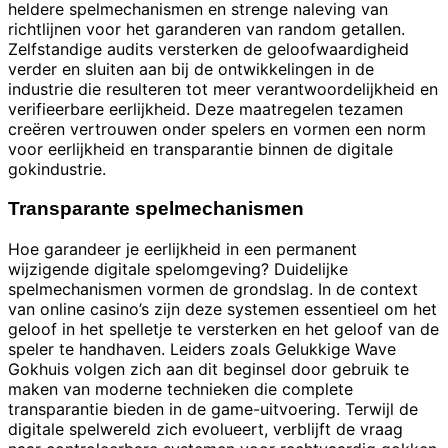
heldere spelmechanismen en strenge naleving van
richtlijnen voor het garanderen van random getallen.
Zelfstandige audits versterken de geloofwaardigheid
verder en sluiten aan bij de ontwikkelingen in de
industrie die resulteren tot meer verantwoordelijkheid en
verifieerbare eerlijkheid. Deze maatregelen tezamen
creëren vertrouwen onder spelers en vormen een norm
voor eerlijkheid en transparantie binnen de digitale
gokindustrie.
Transparante spelmechanismen
Hoe garandeer je eerlijkheid in een permanent
wijzigende digitale spelomgeving? Duidelijke
spelmechanismen vormen de grondslag. In de context
van online casino’s zijn deze systemen essentieel om het
geloof in het spelletje te versterken en het geloof van de
speler te handhaven. Leiders zoals Gelukkige Wave
Gokhuis volgen zich aan dit beginsel door gebruik te
maken van moderne technieken die complete
transparantie bieden in de game-uitvoering. Terwijl de
digitale spelwereld zich evolueert, verblijft de vraag