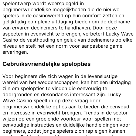
spelontwerp wordt weerspiegeld in
beginnersvriendelijke mogelijkheden die de nieuwe
spelers in de casinowereld op hun comfort zetten en
gelijktijdig complexe uitdaging bieden om de deelname
van ervaren deelnemers te handhaven. Door deze
aspecten in evenwicht te brengen, verbetert Lucky Wave
Casino de vasthouding en geluk van deelnemers op elke
niveau en stelt het een norm voor aanpasbare game
ervaringen.
Gebruiksvriendelijke spelopties
Voor beginners die zich wagen in de levenslustige
wereld van het weddenschappen, kan het een uitdaging
zijn om spelopties te vinden die eenvoudig te
doorgronden en desondanks interessant zijn. Lucky
Wave Casino speelt in op deze vraag door
beginnersvriendelijke opties aan te bieden die eenvoud
en interesse in evenwicht brengen. Trends in de sector
wijzen op een groeiende voorkeur voor spellen met
eenvoudige instructies en duidelijke handleidingen voor
beginners, zodat jonge spelers zich rap eigen kunnen