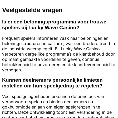
Veelgestelde vragen
Is er een beloningsprogramma voor trouwe
spelers bij Lucky Wave Casino?
Frequent spelers informeren vaak naar beloningen en
beloningsstructuren in casino’s, wat een bredere trend in
de industrie weerspiegelt. Bij Lucky Wave Casino
verbeteren dergelijke programma’s de klantbehoud door
op maat gemaakte voordelen te geven, continue
betrokkenheid te bevorderen en de klanttevredenheid te
verhogen.
Kunnen deelnemers persoonlijke limieten
instellen om hun speelgedrag te regelen?
Veel speelgelegenheden erkennen de principes van
verantwoord spelen en bieden deelnemers nu
gokhulpmiddelen aan om eigen spelgrenzen in te
richten. Deze ontwikkeling toont een verandering in de
sector naar het stimuleren van gezondere gokpraktijken