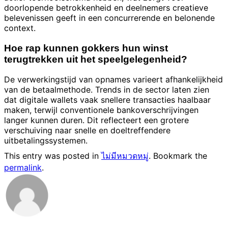
doorlopende betrokkenheid en deelnemers creatieve
belevenissen geeft in een concurrerende en belonende
context.
Hoe rap kunnen gokkers hun winst
terugtrekken uit het speelgelegenheid?
De verwerkingstijd van opnames varieert afhankelijkheid
van de betaalmethode. Trends in de sector laten zien
dat digitale wallets vaak snellere transacties haalbaar
maken, terwijl conventionele bankoverschrijvingen
langer kunnen duren. Dit reflecteert een grotere
verschuiving naar snelle en doeltreffendere
uitbetalingssystemen.
This entry was posted in
ไม่มีหมวดหมู่
. Bookmark the
permalink
.