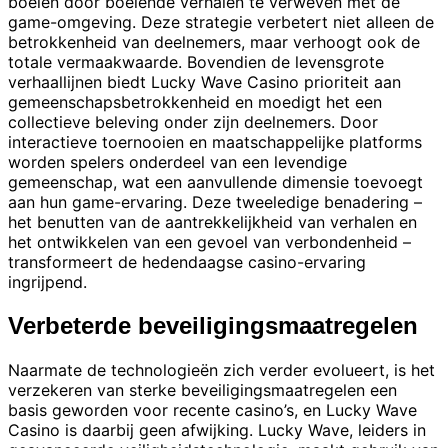
boeien door boeiende verhalen te verweven met de
game-omgeving. Deze strategie verbetert niet alleen de
betrokkenheid van deelnemers, maar verhoogt ook de
totale vermaakwaarde. Bovendien de levensgrote
verhaallijnen biedt Lucky Wave Casino prioriteit aan
gemeenschapsbetrokkenheid en moedigt het een
collectieve beleving onder zijn deelnemers. Door
interactieve toernooien en maatschappelijke platforms
worden spelers onderdeel van een levendige
gemeenschap, wat een aanvullende dimensie toevoegt
aan hun game-ervaring. Deze tweeledige benadering –
het benutten van de aantrekkelijkheid van verhalen en
het ontwikkelen van een gevoel van verbondenheid –
transformeert de hedendaagse casino-ervaring
ingrijpend.
Verbeterde beveiligingsmaatregelen
Naarmate de technologieën zich verder evolueert, is het
verzekeren van sterke beveiligingsmaatregelen een
basis geworden voor recente casino’s, en Lucky Wave
Casino is daarbij geen afwijking. Lucky Wave, leiders in