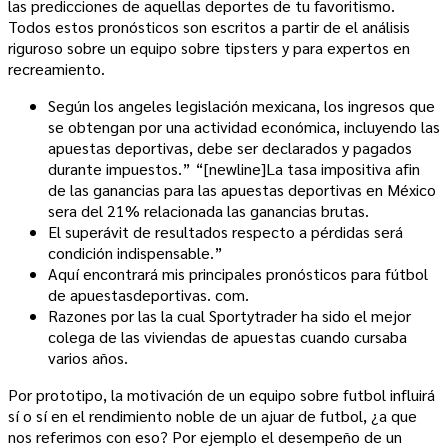
las predicciones de aquellas deportes de tu favoritismo.
Todos estos pronósticos son escritos a partir de el análisis
riguroso sobre un equipo sobre tipsters y para expertos en
recreamiento.
Según los angeles legislación mexicana, los ingresos que
se obtengan por una actividad económica, incluyendo las
apuestas deportivas, debe ser declarados y pagados
durante impuestos.” “[newline]La tasa impositiva afin
de las ganancias para las apuestas deportivas en México
sera del 21% relacionada las ganancias brutas.
El superávit de resultados respecto a pérdidas será
condición indispensable.”
Aquí encontrará mis principales pronósticos para fútbol
de apuestasdeportivas. com.
Razones por las la cual Sportytrader ha sido el mejor
colega de las viviendas de apuestas cuando cursaba
varios años.
Por prototipo, la motivación de un equipo sobre futbol influirá
sí o sí en el rendimiento noble de un ajuar de futbol, ¿a que
nos referimos con eso? Por ejemplo el desempeño de un