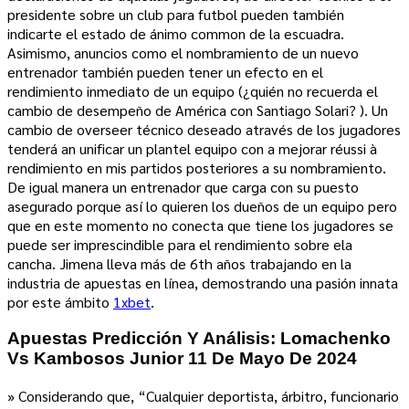
presidente sobre un club para futbol pueden también
indicarte el estado de ánimo common de la escuadra.
Asimismo, anuncios como el nombramiento de un nuevo
entrenador también pueden tener un efecto en el
rendimiento inmediato de un equipo (¿quién no recuerda el
cambio de desempeño de América con Santiago Solari? ). Un
cambio de overseer técnico deseado através de los jugadores
tenderá an unificar un plantel equipo con a mejorar réussi à
rendimiento en mis partidos posteriores a su nombramiento.
De igual manera un entrenador que carga con su puesto
asegurado porque así lo quieren los dueños de un equipo pero
que en este momento no conecta que tiene los jugadores se
puede ser imprescindible para el rendimiento sobre ela
cancha. Jimena lleva más de 6th años trabajando en la
industria de apuestas en línea, demostrando una pasión innata
por este ámbito
1xbet
.
Apuestas Predicción Y Análisis: Lomachenko
Vs Kambosos Junior 11 De Mayo De 2024
» Considerando que, “Cualquier deportista, árbitro, funcionario