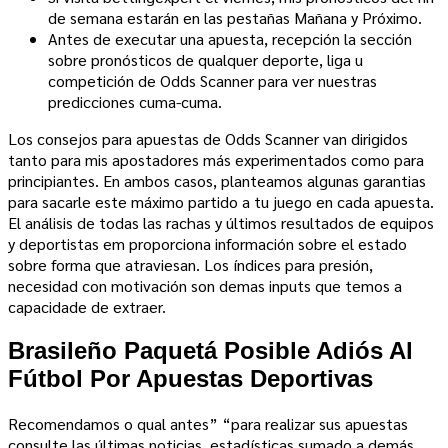
de semana estarán en las pestañas Mañana y Próximo.
Antes de executar una apuesta, recepción la sección
sobre pronósticos de qualquer deporte, liga u
competición de Odds Scanner para ver nuestras
predicciones cuma-cuma.
Los consejos para apuestas de Odds Scanner van dirigidos
tanto para mis apostadores más experimentados como para
principiantes. En ambos casos, planteamos algunas garantias
para sacarle este máximo partido a tu juego en cada apuesta.
El análisis de todas las rachas y últimos resultados de equipos
y deportistas em proporciona información sobre el estado
sobre forma que atraviesan. Los índices para presión,
necesidad con motivación son demas inputs que temos a
capacidade de extraer.
Brasileño Paquetá Posible Adiós Al
Fútbol Por Apuestas Deportivas
Recomendamos o qual antes” “para realizar sus apuestas
consulte las últimas noticias, estadísticas sumado a demás