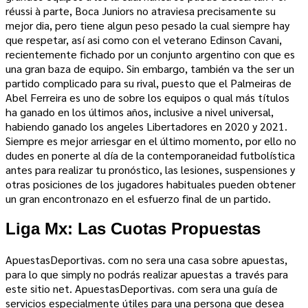
réussi à parte, Boca Juniors no atraviesa precisamente su
mejor dia, pero tiene algun peso pesado la cual siempre hay
que respetar, así asi como con el veterano Edinson Cavani,
recientemente fichado por un conjunto argentino con que es
una gran baza de equipo. Sin embargo, también va the ser un
partido complicado para su rival, puesto que el Palmeiras de
Abel Ferreira es uno de sobre los equipos o qual más títulos
ha ganado en los últimos años, inclusive a nivel universal,
habiendo ganado los angeles Libertadores en 2020 y 2021.
Siempre es mejor arriesgar en el último momento, por ello no
dudes en ponerte al día de la contemporaneidad futbolística
antes para realizar tu pronóstico, las lesiones, suspensiones y
otras posiciones de los jugadores habituales pueden obtener
un gran encontronazo en el esfuerzo final de un partido.
Liga Mx: Las Cuotas Propuestas
ApuestasDeportivas. com no sera una casa sobre apuestas,
para lo que simply no podrás realizar apuestas a través para
este sitio net. ApuestasDeportivas. com sera una guía de
servicios especialmente útiles para una persona que desea