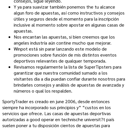
consejos, sigue leyendo.
Y ya para suavizar también ponemos the tu alcance
algun foro de apuestas, así como instructivos y consejos
útiles y seguros desde el momento para la inscripción
inclusive al momento sobre apostar en algunas casas de
apuestas.
Nos encantan las apuestas, si bien creemos que los
angeles industría aún contine mucho que mejorar.
Winpot está sin parar lanzando este modelo de
promociones sobre función de mis distintos eventos
deportivos relevantes de qualquer temporada.
Revisamos regularmente la lista de SuperTipsters para
garantizar que nuestra comunidad sumado a los
visitantes dia a dia puedan confiar durante nosotros para
brindarles consejos y análisis de apuestas de avanzada y
números o qual los respalden.
SportyTrader es creado en june 2006, desde entonces
siempre ha incorporado sus principios y” “custos en los
servicios que ofrece. Las casas de apuestas deportivas
autorizadas a good operar en technische universit?t país
suelen poner a tu disposición cientos de apuestas para