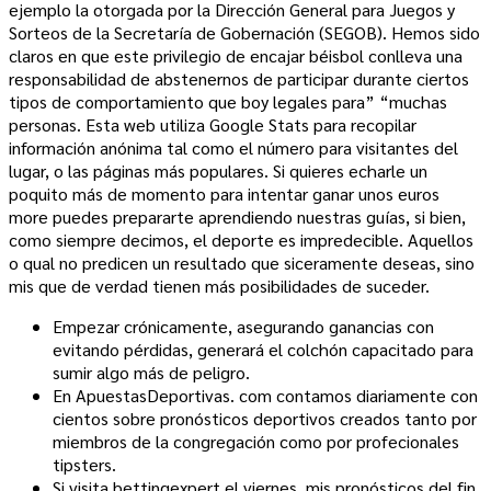
ejemplo la otorgada por la Dirección General para Juegos y
Sorteos de la Secretaría de Gobernación (SEGOB). Hemos sido
claros en que este privilegio de encajar béisbol conlleva una
responsabilidad de abstenernos de participar durante ciertos
tipos de comportamiento que boy legales para” “muchas
personas. Esta web utiliza Google Stats para recopilar
información anónima tal como el número para visitantes del
lugar, o las páginas más populares. Si quieres echarle un
poquito más de momento para intentar ganar unos euros
more puedes prepararte aprendiendo nuestras guías, si bien,
como siempre decimos, el deporte es impredecible. Aquellos
o qual no predicen un resultado que siceramente deseas, sino
mis que de verdad tienen más posibilidades de suceder.
Empezar crónicamente, asegurando ganancias con
evitando pérdidas, generará el colchón capacitado para
sumir algo más de peligro.
En ApuestasDeportivas. com contamos diariamente con
cientos sobre pronósticos deportivos creados tanto por
miembros de la congregación como por profecionales
tipsters.
Si visita bettingexpert el viernes, mis pronósticos del fin