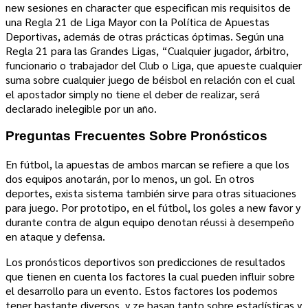
new sesiones en character que especifican mis requisitos de
una Regla 21 de Liga Mayor con la Política de Apuestas
Deportivas, además de otras prácticas óptimas. Según una
Regla 21 para las Grandes Ligas, “Cualquier jugador, árbitro,
funcionario o trabajador del Club o Liga, que apueste cualquier
suma sobre cualquier juego de béisbol en relación con el cual
el apostador simply no tiene el deber de realizar, será
declarado inelegible por un año.
Preguntas Frecuentes Sobre Pronósticos
En fútbol, la apuestas de ambos marcan se refiere a que los
dos equipos anotarán, por lo menos, un gol. En otros
deportes, exista sistema también sirve para otras situaciones
para juego. Por prototipo, en el fútbol, los goles a new favor y
durante contra de algun equipo denotan réussi à desempeño
en ataque y defensa.
Los pronósticos deportivos son predicciones de resultados
que tienen en cuenta los factores la cual pueden influir sobre
el desarrollo para un evento. Estos factores los podemos
tener bastante diversos, y ze basan tanto sobre estadísticas y