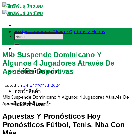
Skip
to
content
Assign a menu in Theme Options > Menus
ค้นหา:
Mlb Suspende Dominicano Y
Algunos 4 Jugadores Através De
Apuestas Deportivas
ไม่มีสินค้าในตะกร้า
Posted on
24 พฤศจิกายน 2024
ตะกร้าสินค้า
Mlb Suspende Dominicano Y Algunos 4 Jugadores Através De
Apuestas Deportivas”
ไม่มีสินค้าในตะกร้า
Apuestas Y Pronósticos Hoy
Pronósticos Fútbol, Tenis, Nba Con
Más