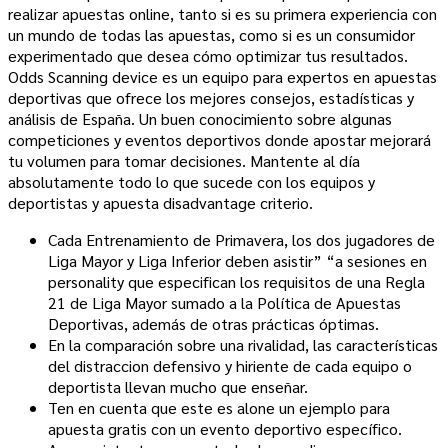
realizar apuestas online, tanto si es su primera experiencia con
un mundo de todas las apuestas, como si es un consumidor
experimentado que desea cómo optimizar tus resultados.
Odds Scanning device es un equipo para expertos en apuestas
deportivas que ofrece los mejores consejos, estadísticas y
análisis de España. Un buen conocimiento sobre algunas
competiciones y eventos deportivos donde apostar mejorará
tu volumen para tomar decisiones. Mantente al día
absolutamente todo lo que sucede con los equipos y
deportistas y apuesta disadvantage criterio.
Cada Entrenamiento de Primavera, los dos jugadores de
Liga Mayor y Liga Inferior deben asistir” “a sesiones en
personality que especifican los requisitos de una Regla
21 de Liga Mayor sumado a la Política de Apuestas
Deportivas, además de otras prácticas óptimas.
En la comparación sobre una rivalidad, las características
del distraccion defensivo y hiriente de cada equipo o
deportista llevan mucho que enseñar.
Ten en cuenta que este es alone un ejemplo para
apuesta gratis con un evento deportivo específico.