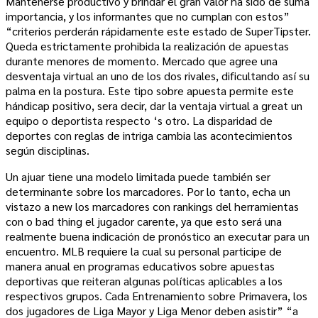
Mantenerse productivo y brindar el gran valor ha sido de suma
importancia, y los informantes que no cumplan con estos”
“criterios perderán rápidamente este estado de SuperTipster.
Queda estrictamente prohibida la realización de apuestas
durante menores de momento. Mercado que agree una
desventaja virtual an uno de los dos rivales, dificultando así su
palma en la postura. Este tipo sobre apuesta permite este
hándicap positivo, sera decir, dar la ventaja virtual a great un
equipo o deportista respecto ‘s otro. La disparidad de
deportes con reglas de intriga cambia las acontecimientos
según disciplinas.
Un ajuar tiene una modelo limitada puede también ser
determinante sobre los marcadores. Por lo tanto, echa un
vistazo a new los marcadores con rankings del herramientas
con o bad thing el jugador carente, ya que esto será una
realmente buena indicación de pronóstico an executar para un
encuentro. MLB requiere la cual su personal participe de
manera anual en programas educativos sobre apuestas
deportivas que reiteran algunas políticas aplicables a los
respectivos grupos. Cada Entrenamiento sobre Primavera, los
dos jugadores de Liga Mayor y Liga Menor deben asistir” “a