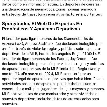
datos como en información actual. En deportes de carreras,
una degradación de neumáticos, zonas horarias sumado a
estrategias de trayectoria serán otros factores importantes.
Sportytrader, El Web De Expertos En
Pronósticos Y Apuestas Deportivas
El lanzador para ligas menores de los Diamondbacks de
Arizona ( az ), Andrew Saalfrank, fue declarado inelegible por
un año através de violar las reglas y políticas sobre apuestas
deportivas de la MLB, incluida los angeles Regla 21(d)(1). El
lanzador de ligas menores de los Padres, Jay Groome, fue
declarado inelegible por un año por violar las reglas y políticas
de apuestas deportivas de la MLB, incluida la Regla twenty
one (d) (1). «En marzo de 2024, MLB se enteró por un
operador legal de apuestas deportivas que había identificado
actividades pasadas de apuestas para béisbol en cuentas
conectadas a múltiples jugadores de ligas mayores y menores.
MLB obtuvo datos de ese manipulador y otras viviendas de
apuestas deportivas, incluidos datos de autenticación para
apuestas.