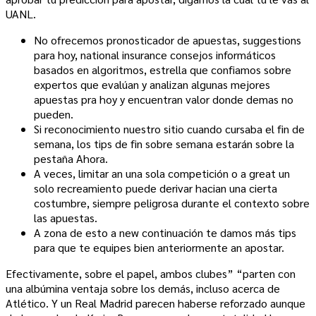
UANL.
No ofrecemos pronosticador de apuestas, suggestions
para hoy, national insurance consejos informáticos
basados ​​en algoritmos, estrella que confiamos sobre
expertos que evalúan y analizan algunas mejores
apuestas pra hoy y encuentran valor donde demas no
pueden.
Si reconocimiento nuestro sitio cuando cursaba el fin de
semana, los tips de fin sobre semana estarán sobre la
pestaña Ahora.
A veces, limitar an una sola competición o a great un
solo recreamiento puede derivar hacian una cierta
costumbre, siempre peligrosa durante el contexto sobre
las apuestas.
A zona de esto a new continuación te damos más tips
para que te equipes bien anteriormente an apostar.
Efectivamente, sobre el papel, ambos clubes” “parten con
una albúmina ventaja sobre los demás, incluso acerca de
Atlético. Y un Real Madrid parecen haberse reforzado aunque