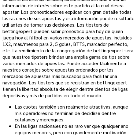
información de interés sobre este partido al la cual desea
apostar. Los pronosticadores explican con gran detalle todas
las razones de sus apuestas y esa información puede resultarle
útil antes de tomar sus decisiones. Los tipsters de
bettingexpert pueden subir pronóstico para hoy de quién
juega hoy al fútbol en varios mercados de apuestas, incluidos
1X2, más/menos para 2, 5 goles, BTTS, marcador perfecto,
etc. La rendimiento de la congregación de bettingexpert sera
que nuestros tipsters brindan una amplia gama de tips sobre
varios mercados de apuestas. Puede acceder fácilmente a
nuestros consejos sobre apuestas ordenados por los
mercados de apuestas más buscados para facilitar una
navegación. Los tipsters que se registran en bettingexpert
tienen la libertad absoluta de elegir dentre cientos de ligas
deportivas y mls de partidos en todo el mundo.
Las cuotas también son realmente atractivas, aunque
mis operadores no terminan de decidirse dentre
catalanes y merengues.
En las ligas nacionales no es raro ver que qualquer año
equipos menores, pero con grandemente motivación