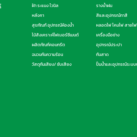
้
ฝ้า ระแนง ไวนิล
รางน้ำฝน
หลังคา
สีและอุปกรณ์ทาสี
สุขภัณฑ์ อุปกรณ์ห้องน้ำ
หลอดไฟ โคมไฟ สายไฟ
ไม้สังเคราะห์ไฟเบอร์ซีเมนต์
เครื่องมือช่าง
ผลิตภัณฑ์คอนกรีต
อุปกรณ์ประปา
ฉนวนกันความร้อน
กันสาด
วัสดุกันเสียง/ ซับเสียง
ปั้มน้ำและอุปกรณ์ระบบน