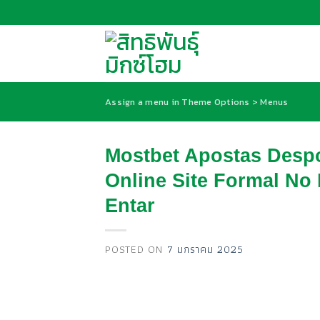
Skip
to
content
Assign a menu in Theme Options > Menus
Mostbet Apostas Despo
Online Site Formal No
Entar
POSTED ON
7 มกราคม 2025