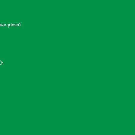
และอุปกรณ์
้ำ