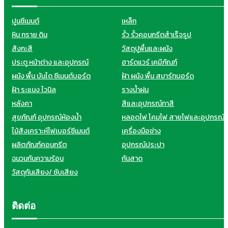
ปูนซีเมนต์
เหล็ก
หิน ทราย ดิน
รั้ว รั้วคอนกรีตสำเร็จรูป
สังกะสี
วัสดุปูพื้นและผนัง
ประตู หน้าต่าง และอุปกรณ์
ฮาร์ดแวร์ เคมีภัณฑ์
ผนัง พื้น บันได ซีเมนต์บอร์ด
ฝ้า ผนัง พื้น สมาร์ทบอร์ด
ฝ้า ระแนง ไวนิล
รางน้ำฝน
หลังคา
สีและอุปกรณ์ทาสี
สุขภัณฑ์ อุปกรณ์ห้องน้ำ
หลอดไฟ โคมไฟ สายไฟและอุปกรณ์
ไม้สังเคราะห์ไฟเบอร์ซีเมนต์
เครื่องมือช่าง
ผลิตภัณฑ์คอนกรีต
อุปกรณ์ประปา
ฉนวนกันความร้อน
กันสาด
วัสดุกันเสียง/ ซับเสียง
ติดต่อ