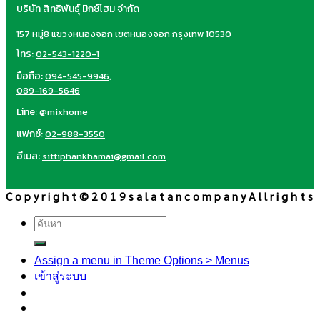
บริษัท สิทธิพันธุ์ มิกซ์โฮม จำกัด
157 หมู่8 แขวงหนองจอก เขตหนองจอก กรุงเทพ 10530
โทร:
02-543-1220-1
มือถือ:
094-545-9946
,
089-169-5646
Line:
@mixhome
แฟกซ์:
02-988-3550
อีเมล:
sittiphankhamai@gmail.com
C o p y r i g h t © 2 0 1 9 s a l a t a n c o m p a n y A l l r i g h t s
ค้นหา:
Assign a menu in Theme Options > Menus
เข้าสู่ระบบ