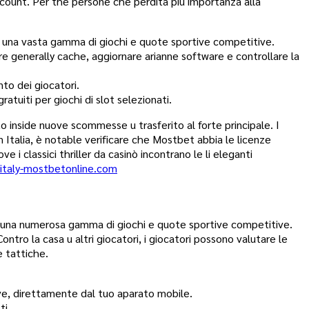
 account. Per the persone che perdita più importanza alla
, una vasta gamma di giochi e quote sportive competitive.
re generally cache, aggiornare arianne software e controllare la
nto dei giocatori.
ratuiti per giochi di slot selezionati.
 inside nuove scommesse u trasferito al forte principale. I
Italia, è notable verificare che Mostbet abbia le licenze
i classici thriller da casinò incontrano le li eleganti
italy-mostbetonline.com
e, una numerosa gamma di giochi e quote sportive competitive.
tro la casa u altri giocatori, i giocatori possono valutare le
e tattiche.
ve, direttamente dal tuo aparato mobile.
ti.