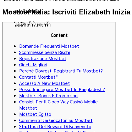
Mostbet Italia: Iscriviti Elizabeth Inizi
ตะกร้าสินค้า
ไม่มีสินค้าในตะกร้า
Content
Domande Frequenti Mostbet
Scommesse Senza Rischi
Registrazione Mostbet
Giochi Migliori
Perché Dovresti Registrarti Tu Mostbet?
Contatti Mostbet”
Accesso A New Mostbet
Posso Impiegare Mostbet In Bangladesh?
Mostbet Bonus E Promozioni
Consigli Per Il Gioco Way Casinò Mobile
Mostbet
Mostbet Egitto
Commenti Dei Giocatori Su Mostbet
Struttura Del Reward Di Benvenuto