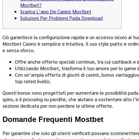
Mostbet?
Scarica L’app De Casinò Mostbet
Soluzioni Per Problemi Pada Download
Ciò garantisce la configurazione rapida e un accesso sicuro ai tuoi
Mostbet Casino è semplice e intuitiva. Il suo style pulito e ordin
e senza sforzo.
Offre anche offerte speciali continue, tra cui cashback e 
Utilizzando Mostbet, trasforma il tuo amore per lo game i
Con un’ampia offerta di giochi di casinò, bonus vantaggiosi
top rated livello.
Questi bonus sono progettati per aumentare le possibilità pada vi
spins, e il procuring su perdite, che aiutano a sostentare alto 
sezione dedicata per non perdere le ultime offerte.
Domande Frequenti Mostbet
Per garantire che solo gli utenti verificati possano scommettere, 