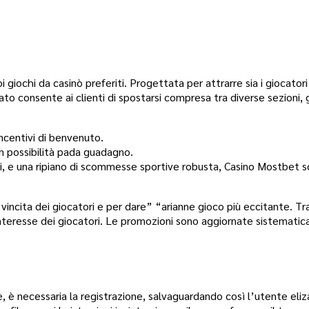
 giochi da casinò preferiti. Progettata per attrarre sia i giocatori
ato consente ai clienti di spostarsi compresa tra diverse sezioni, 
incentivi di benvenuto.
n possibilità pada guadagno.
, e una ripiano di scommesse sportive robusta, Casino Mostbet soddi
ncita dei giocatori e per dare” “arianne gioco più eccitante. Tra 
l’interesse dei giocatori. Le promozioni sono aggiornate sistemat
è necessaria la registrazione, salvaguardando così l’utente elizabe