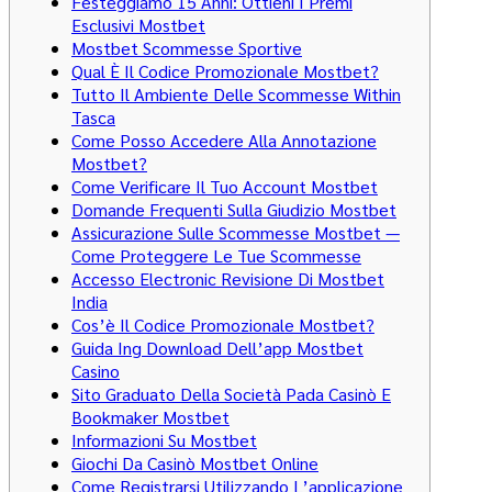
Festeggiamo 15 Anni: Ottieni I Premi
Esclusivi Mostbet
Mostbet Scommesse Sportive
Qual È Il Codice Promozionale Mostbet?
Tutto Il Ambiente Delle Scommesse Within
Tasca
Come Posso Accedere Alla Annotazione
Mostbet?
Come Verificare Il Tuo Account Mostbet
Domande Frequenti Sulla Giudizio Mostbet
Assicurazione Sulle Scommesse Mostbet —
Come Proteggere Le Tue Scommesse
Accesso Electronic Revisione Di Mostbet
India
Cos’è Il Codice Promozionale Mostbet?
Guida Ing Download Dell’app Mostbet
Casino
Sito Graduato Della Società Pada Casinò E
Bookmaker Mostbet
Informazioni Su Mostbet
Giochi Da Casinò Mostbet Online
Come Registrarsi Utilizzando L’applicazione