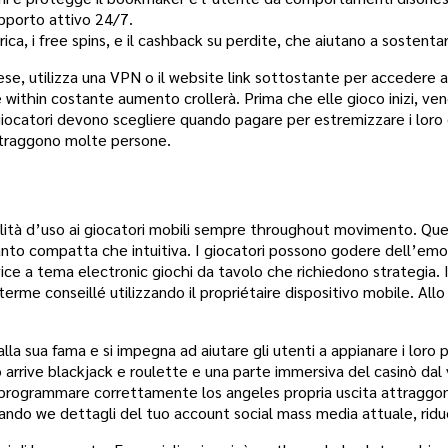
upporto attivo 24/7.
ica, i free spins, e il cashback su perdite, che aiutano a sostentar
ese, utilizza una VPN o il website link sottostante per accedere
ithin costante aumento crollerà. Prima che elle gioco inizi, ven
giocatori devono scegliere quando pagare per estremizzare i loro g
ttraggono molte persone.
cilità d’uso ai giocatori mobili sempre throughout movimento. Q
nto compatta che intuitiva. I giocatori possono godere dell’emoz
ice a tema electronic giochi da tavolo che richiedono strategia. 
 terme conseillé utilizzando il propriétaire dispositivo mobile. A
a sua fama e si impegna ad aiutare gli utenti a appianare i loro 
arrive blackjack e roulette e una parte immersiva del casinò dal 
am programmare correttamente los angeles propria uscita attragg
ando we dettagli del tuo account social mass media attuale, riduc