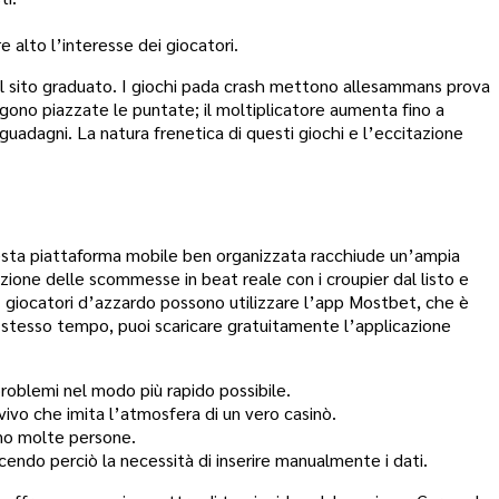
e alto l’interesse dei giocatori.
 al sito graduato. I giochi pada crash mettono allesammans prova
gono piazzate le puntate; il moltiplicatore aumenta fino a
uadagni. La natura frenetica di questi giochi e l’eccitazione
uesta piattaforma mobile ben organizzata racchiude un’ampia
ione delle scommesse in beat reale con i croupier dal listo e
I giocatori d’azzardo possono utilizzare l’app Mostbet, che è
llo stesso tempo, puoi scaricare gratuitamente l’applicazione
problemi nel modo più rapido possibile.
vivo che imita l’atmosfera di un vero casinò.
ono molte persone.
endo perciò la necessità di inserire manualmente i dati.