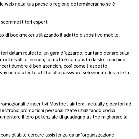
wide web nella tua paese o regione determineranno se è
i scommettitori esperti.
ito di bookmaker utilizzando il adatto dispositivo mobile.
atori dalam roulette, un gara d’azzardo, puntano denaro sulla
m intervalli di numeri; la ruota è composta da slot machine
 incertidumbre è ben atencion, così come l’aspetto
 way nome utente at the alla password selezionati durante la
i promozionali e incentivi Mostbet aiuterà i actually giocatori ad
electronic promozioni personalizzate utilizzando codici
umentare il loro potenziale di guadagno at the migliorare la
consigliabile cercare assistenza da un’organizzazione