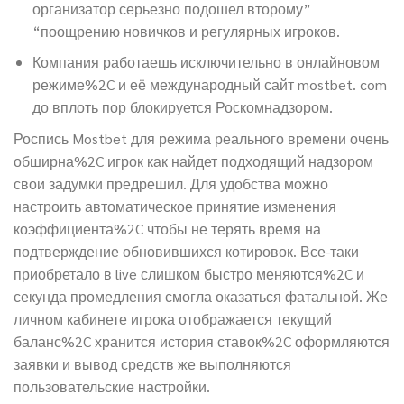
организатор серьезно подошел второму”
“поощрению новичков и регулярных игроков.
Компания работаешь исключительно в онлайновом
режиме%2C и её международный сайт mostbet. com
до вплоть пор блокируется Роскомнадзором.
Роспись Mostbet для режима реального времени очень
обширна%2C игрок как найдет подходящий надзором
свои задумки предрешил. Для удобства можно
настроить автоматическое принятие изменения
коэффициента%2C чтобы не терять время на
подтверждение обновившихся котировок. Все-таки
приобретало в live слишком быстро меняются%2C и
секунда промедления смогла оказаться фатальной. Же
личном кабинете игрока отображается текущий
баланс%2C хранится история ставок%2C оформляются
заявки и вывод средств же выполняются
пользовательские настройки.