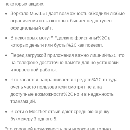
некоторых акциях.
Зеркало Mostbet дает возможность обходили любые
ограничения из-за которых бывает недоступен
официальный сайт.
В некоторых могут” “должно фриспины%2C в
которых деньги или бусты%2C как повезет.
Перед загрузкой приложения важно лишний%2C что
на телефоне достаточно памяти для но установки
и корректной работы.
Что касается напрашивается средств%2C то туда
очень часто пользователи смотрят не а на
доступные возможности%2C но и в надежность
транзакций.
В сети о Мостбет отзыв дают среднюю оценку
букмекеру 3 одного 5.
Это хорошей возможность для игроков не только