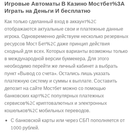
Игровые Автоматы В Казино Мостбет%3A
Играть на Деньги И бесплатно
Как только сделанный вход в аккаунт%2C
отображаются актуальные свои и платежные данные
игрока. Одновременно действуем несколько резервных
ресурсов Мост Бет%2C даже принцип действия
сходный для всех. Которых варианты возможны только
в международной версии букмекера. Для этого
необходимо перейти же личный кабинет а выбрать
пункт «Вывод со счета». Остались лишь указать
платежную систему и суммы к выплате. Составить
депозит на сайте Мостбет можно со помощью
банковских карт%2C популярных платежных
сервисов%2C криптовалютных и электронных
кошельков%2C мобильных переводов.
С банковской карты или через СБП пополняется от
1000 рублей.