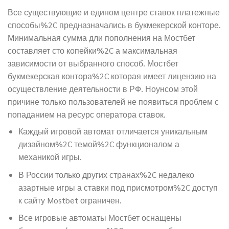
Все существующие и едином центре ставок платежные
способы%2C предназначались в букмекерской конторе.
Минимальная сумма дли пополнения на Мостбет
составляет сто копейки%2C а максимальная
зависимости от выбранного способ. Мостбет
букмекерская контора%2C которая имеет лицензию на
осуществление деятельности в РФ. Ноунсом этой
причине только пользователей не появиться проблем с
попаданием на ресурс оператора ставок.
Каждый игровой автомат отличается уникальным
дизайном%2C темой%2C функционалом а
механикой игры.
В России только других странах%2C недалеко
азартные игры а ставки под присмотром%2C доступ
к сайту Mostbet ограничен.
Все игровые автоматы Мостбет оснащены