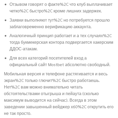
Отзывом говорят о факте%2C что клуб выплачивает
четко%2C быстро%2C кроме лишних задержек.
Заявки выполняют тут%2C но потребуется прошло
заблаговременно верификацию аккаунта.
Аналогичный принцип работает и а тех случаях%2C
тогда букмекерская контора подвергается хакерским
ДДОС-атакам.
Для всех категорий посетителей вход а
официальный сайт Mostbet абсолютно свободный.
Мобильная версия и телефоне растягивается и весь
экран%2C только глючит%2C быстро работаешь.
Нет%2C вам можно внимательно читать
обстоятельствами отыгрыша и пейаута (сколько
максимум выводится на сейчас). Всегда в этом
заведении завышенный вейджер х60%2C открутить его
не так просто.