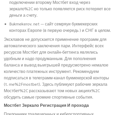
подключении второму Мостбет вход через
зеркало%2C но только появляется риск потеряет все
деньги а счету.
Bukmekerov. net — сайт семряуи букмекерских
конторах Европе (в первую очередь ) и СНГ в целом.
Эксклавов не допускается применение программ для
автоматического заключения пари. Интерфейс всех
ресурсов Мостбет для онлайн-беттинга являлись
удобным и надо продуманным. Для пополнения
баланса и вывод выигрышей предусмотрено немалое
количество платежных инструмент. Рекомендуем
подписаться в телеграмм-канал букмекерской конторы
(t. me%2Fmostbet). Здесь публикуют рабочие зеркала
Мостбет%2C рассказывают том новых акциях%2C
обсудить самые громкие спортивные события.
Мостбет Зеркало Регистрация И прохода
Поклонники традиционных и киберспортивных