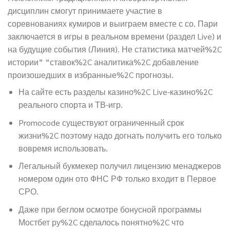
дисциплин смогут принимаете участие в
соревнованиях кумиров и выиграем вместе с со. Пари
заключается в игры в реальном времени (раздел Live) и
на будущие события (Линия). Не статистика матчей%2C
истории” “ставок%2C аналитика%2C добавление
произошедших в избранные%2C прогнозы.
На сайте есть разделы казино%2C Live-казино%2C
реального спорта и ТВ-игр.
Promocode существуют ограниченный срок
жизни%2C поэтому надо догнать получить его только
вовремя использовать.
Легальный букмекер получил лицензию менаджеров
номером один ото ФНС РФ только входит в Первое
СРО.
Даже при беглом осмотре бонусной программы
Мостбет ру%2C сделалось понятно%2C что