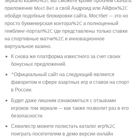
зеркало казино%2C вы сможете кроме проблем скачать
приложение Most Bet а свой Андроид или Айфон%2C
обойдя подобные блокировки сайта. Мостбет — это но
просто букмекерская контора%2C а полноценный
гемблинг-портал%2C где представлены только ставки
на спортивные матчи%2C и инновационное
виртуальное казино.
К снова же платформа известного за счет своих
бонусных предложений.
“Официальный сайт на следующий является
фаворитом и сфере азартных игр и ставок на спорт
в России.
Будет даже лишним ознакомиться с отзывами
игроков том зеркале — как также позволит раз в его
безопасности.
Севилестр можете полистать каталог игр%2C
поиграть посетителям в демо версии онлайн