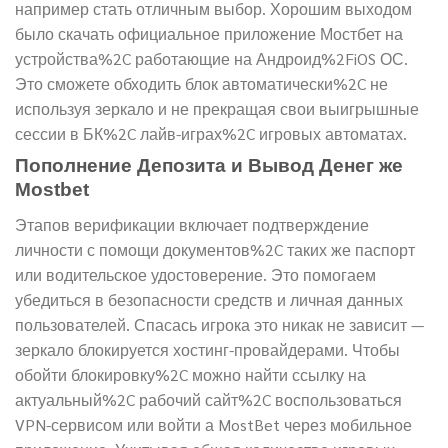
например стать отличным выбор. Хорошим выходом
было скачать официальное приложение Мостбет на
устройства%2C работающие на Андроид%2FiOS ОС.
Это сможете обходить блок автоматически%2C не
используя зеркало и не прекращая свои выигрышные
сессии в БК%2C лайв-играх%2C игровых автоматах.
Пополнение Депозита и Вывод Денег же
Mostbet
Этапов верификации включает подтверждение
личности с помощи документов%2C таких же паспорт
или водительское удостоверение. Это помогаем
убедиться в безопасности средств и личная данных
пользователей. Спасась игрока это никак не зависит —
зеркало блокируется хостинг-провайдерами. Чтобы
обойти блокировку%2C можно найти ссылку на
актуальный%2C рабочий сайт%2C воспользоваться
VPN-сервисом или войти а MostBet через мобильное