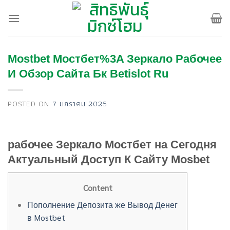
Skip
to
content
Mostbet Мостбет%3A Зеркало Рабочее
И Обзор Сайта Бк Betislot Ru
POSTED ON
7 มกราคม 2025
рабочее Зеркало Мостбет на Сегодня
Актуальный Доступ К Сайту Mosbet
Content
Пополнение Депозита же Вывод Денег
в Mostbet