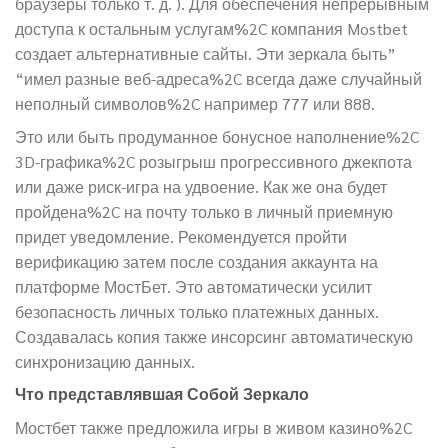
браузеры только т. д. ). Для обеспечения непрерывным
доступа к остальным услугам%2C компания Mostbet
создает альтернативные сайты. Эти зеркала быть”
“имел разные веб-адреса%2C всегда даже случайный
неполный символов%2C например 777 или 888.
Это или быть продуманное бонусное наполнение%2C
3D-графика%2C розыгрыш прогрессивного джекпота
или даже риск-игра на удвоение. Как же она будет
пройдена%2C на почту только в личный приемную
придет уведомление. Рекомендуется пройти
верификацию затем после создания аккаунта на
платформе МостБет. Это автоматически усилит
безопасность личных только платежных данных.
Создавалась копия также инсорсинг автоматическую
синхронизацию данных.
Что представлявшая Собой Зеркало
Мостбет также предложила игры в живом казино%2C