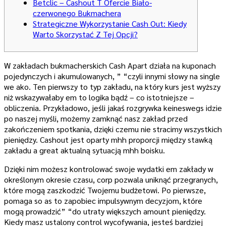
Betclic – Cashout T Ofercie Biało-
czerwonego Bukmachera
Strategiczne Wykorzystanie Cash Out: Kiedy
Warto Skorzystać Z Tej Opcji?
W zakładach bukmacherskich Cash Apart działa na kuponach
pojedynczych i akumulowanych, ” “czyli innymi słowy na single
we ako. Ten pierwszy to typ zakładu, na który kurs jest wyższy
niż wskazywałaby em to logika bądź – co istotniejsze –
obliczenia. Przykładowo, jeśli jakaś rozgrywka keineswegs idzie
po naszej myśli, możemy zamknąć nasz zakład przed
zakończeniem spotkania, dzięki czemu nie stracimy wszystkich
pieniędzy. Cashout jest oparty mhh proporcji między stawką
zakładu a great aktualną sytuacją mhh boisku.
Dzięki nim możesz kontrolować swoje wydatki em zakłady w
określonym okresie czasu, corp pozwala uniknąć przegranych,
które mogą zaszkodzić Twojemu budżetowi. Po pierwsze,
pomaga so as to zapobiec impulsywnym decyzjom, które
mogą prowadzić” “do utraty większych amount pieniędzy.
Kiedy masz ustalony control wycofywania, jesteś bardziej