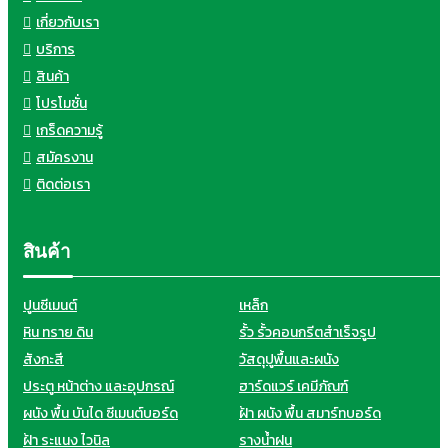
เกี่ยวกับเรา
บริการ
สินค้า
โปรโมชั่น
เกร็ดความรู้
สมัครงาน
ติดต่อเรา
สินค้า
ปูนซีเมนต์
เหล็ก
หิน ทราย ดิน
รั้ว รั้วคอนกรีตสำเร็จรูป
สังกะสี
วัสดุปูพื้นและผนัง
ประตู หน้าต่าง และอุปกรณ์
ฮาร์ดแวร์ เคมีภัณฑ์
ผนัง พื้น บันได ซีเมนต์บอร์ด
ฝ้า ผนัง พื้น สมาร์ทบอร์ด
ฝ้า ระแนง ไวนิล
รางน้ำฝน