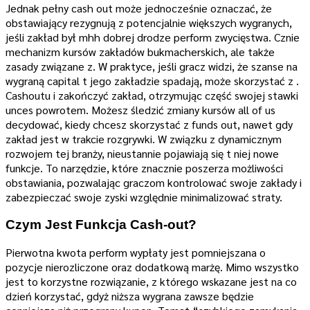
Jednak pełny cash out może jednocześnie oznaczać, że
obstawiający rezygnują z potencjalnie większych wygranych,
jeśli zakład był mhh dobrej drodze perform zwycięstwa. Cznie
mechanizm kursów zakładów bukmacherskich, ale także
zasady związane z. W praktyce, jeśli gracz widzi, że szanse na
wygraną capital t jego zakładzie spadają, może skorzystać z .
Cashoutu i zakończyć zakład, otrzymując część swojej stawki
unces powrotem. Możesz śledzić zmiany kursów all of us
decydować, kiedy chcesz skorzystać z funds out, nawet gdy
zakład jest w trakcie rozgrywki. W związku z dynamicznym
rozwojem tej branży, nieustannie pojawiają się t niej nowe
funkcje. To narzędzie, które znacznie poszerza możliwości
obstawiania, pozwalając graczom kontrolować swoje zakłady i
zabezpieczać swoje zyski względnie minimalizować straty.
Czym Jest Funkcja Cash-out?
Pierwotna kwota perform wypłaty jest pomniejszana o
pozycje nierozliczone oraz dodatkową marżę. Mimo wszystko
jest to korzystne rozwiązanie, z którego wskazane jest na co
dzień korzystać, gdyż niższa wygrana zawsze będzie