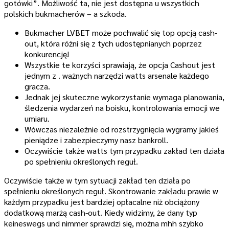
gotówki”. Możliwość ta, nie jest dostępna u wszystkich
polskich bukmacherów – a szkoda.
Bukmacher LVBET może pochwalić się top opcją cash-
out, która różni się z tych udostępnianych poprzez
konkurencję!
Wszystkie te korzyści sprawiają, że opcja Cashout jest
jednym z . ważnych narzędzi watts arsenale każdego
gracza.
Jednak jej skuteczne wykorzystanie wymaga planowania,
śledzenia wydarzeń na boisku, kontrolowania emocji we
umiaru.
Wówczas niezależnie od rozstrzygnięcia wygramy jakieś
pieniądze i zabezpieczymy nasz bankroll.
Oczywiście także watts tym przypadku zakład ten działa
po spełnieniu określonych reguł.
Oczywiście także w tym sytuacji zakład ten działa po
spełnieniu określonych reguł. Skontrowanie zakładu prawie w
każdym przypadku jest bardziej opłacalne niż obciążony
dodatkową marżą cash-out. Kiedy widzimy, że dany typ
keineswegs und nimmer sprawdzi się, można mhh szybko