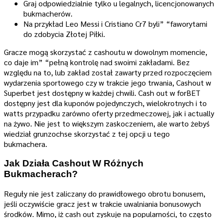
Graj odpowiedzialnie tylko u legalnych, licencjonowanych
bukmacherów.
Na przykład Leo Messi i Cristiano Cr7 byli” “faworytami
do zdobycia Złotej Piłki.
Gracze mogą skorzystać z cashoutu w dowolnym momencie,
co daje im” “pełną kontrolę nad swoimi zakładami. Bez
względu na to, lub zakład został zawarty przed rozpoczęciem
wydarzenia sportowego czy w trakcie jego trwania, Cashout w
Superbet jest dostępny w każdej chwili. Cash out w forBET
dostępny jest dla kuponów pojedynczych, wielokrotnych i to
watts przypadku zarówno oferty przedmeczowej, jak i actually
na żywo. Nie jest to większym zaskoczeniem, ale warto żebyś
wiedział grunzochse skorzystać z tej opcji u tego
bukmachera.
Jak Działa Cashout W Różnych
Bukmacherach?
Reguły nie jest zaliczany do prawidłowego obrotu bonusem,
jeśli oczywiście gracz jest w trakcie uwalniania bonusowych
środków. Mimo, iż cash out zyskuje na popularności, to często