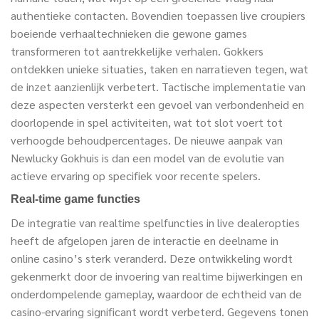
authentieke contacten. Bovendien toepassen live croupiers
boeiende verhaaltechnieken die gewone games
transformeren tot aantrekkelijke verhalen. Gokkers
ontdekken unieke situaties, taken en narratieven tegen, wat
de inzet aanzienlijk verbetert. Tactische implementatie van
deze aspecten versterkt een gevoel van verbondenheid en
doorlopende in spel activiteiten, wat tot slot voert tot
verhoogde behoudpercentages. De nieuwe aanpak van
Newlucky Gokhuis is dan een model van de evolutie van
actieve ervaring op specifiek voor recente spelers.
Real-time game functies
De integratie van realtime spelfuncties in live dealeropties
heeft de afgelopen jaren de interactie en deelname in
online casino’s sterk veranderd. Deze ontwikkeling wordt
gekenmerkt door de invoering van realtime bijwerkingen en
onderdompelende gameplay, waardoor de echtheid van de
casino-ervaring significant wordt verbeterd. Gegevens tonen