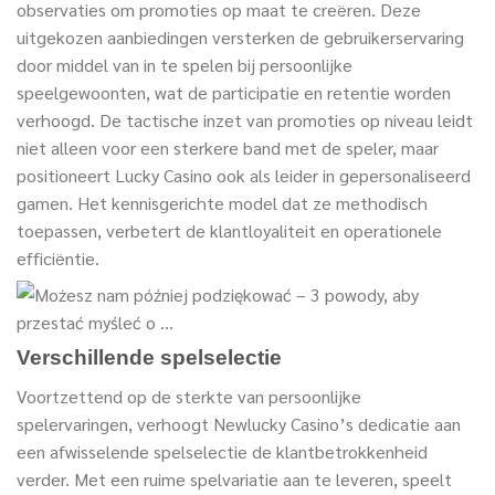
observaties om promoties op maat te creëren. Deze
uitgekozen aanbiedingen versterken de gebruikerservaring
door middel van in te spelen bij persoonlijke
speelgewoonten, wat de participatie en retentie worden
verhoogd. De tactische inzet van promoties op niveau leidt
niet alleen voor een sterkere band met de speler, maar
positioneert Lucky Casino ook als leider in gepersonaliseerd
gamen. Het kennisgerichte model dat ze methodisch
toepassen, verbetert de klantloyaliteit en operationele
efficiëntie.
Verschillende spelselectie
Voortzettend op de sterkte van persoonlijke
spelervaringen, verhoogt Newlucky Casino’s dedicatie aan
een afwisselende spelselectie de klantbetrokkenheid
verder. Met een ruime spelvariatie aan te leveren, speelt