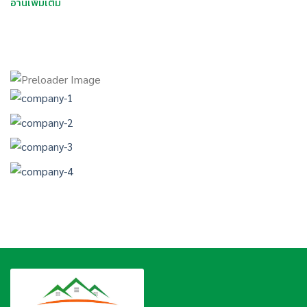
อ่านเพิ่มเติม