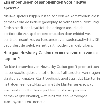
Zijn er bonussen of aanbiedingen voor nieuwe
spelers?
Nieuwe spelers krijgen instap tot een welkomstbonus die is
gemaakt om de initiële gameplay te verbeteren. Newlucky
Casino biedt ook loyaliteitsbeloningen aan, die de
participatie van spelers onderhouden door middel van
continue incentives op fundament van spelersactiviteit. Dit
bevordert de geluk en het vast houden van gebruikers.
Hoe gaat Newlucky Casino om met verzoeken van de
support?
De klantenservice van Newlucky Casino geeft prioriteit aan
rappe reactietijden en het effectief afhandelen van vragen
via diverse kanalen. Klantfeedback geeft aan dat klanten in
het algemeen gelukkig zijn met de klantenservice, wat
aantoont op effectieve probleemoplossing en een
gemakkelijke ervaring, wat leidt tot een verhoogde
klantloyaliteit en -behoud.