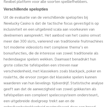
flexibel platform voor alle soorten spelliefhebbers.
Verschillende spelopties
Uit de evaluatie van de verschillende spelopties bij
Newlucky Casino is dat de tactische focus gevestigd is op
inclusiviteit en een uitgebreid scala aan voorkeuren van
deelnemers aanspreekt. Het aanbod van het casino omvat
meer dan 300 slots, varierend van traditionele fruitmachines
tot moderne videoslots met complexe thema’s en
bonusfuncties, die de interesse van zowel traditionele als
hedendaagse spelers wekken. Daarnaast benadrukt hun
grote collectie tafelspellen een streven naar
verscheidenheid, met klassiekers zoals blackjack, poker en
roulette, die ervoor zorgen dat klassieke spelers kunnen
waarderen van hun lievelings tijdverdrijf. Statistische analyse
geeft aan dat de aanwezigheid van zowel gokkasten als
tafelspellen een compleet spelecosysteem ondersteunt,
een uitgebreide doelgroep trekt aan en de
gebruikersbetrokkenheid maximaliseert door een breed