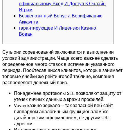
официальному Вход И Доступ К Онлайн
Играм
Бездепозитный Бонус а Верификацию
Аккаунта
гарантирующее И Лицензия Казино
Вован
Суть они соревнований заключается и выполнении
условий администрации. Чаще всего важнее сделать
определенное много ставок в истечении указанного
периода. Пообтесавшихся клиентов, которые занимает
топовые ячейки же рейтинговой таблице, компания
распределяет денежный приз.
Понадежнее протоколы SLL позволяют защиту от
утечек личных данных а кражи профилей.
Vovan казино зеркало – так запасной веб-сайт
пиппардом аналогичным функционалом же
дизайнерским оформлением, не другим URL-
адресом.
Их привлекают внимание возможного