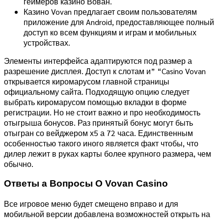
геймеров казино Вован.
Казино Vovan предлагает своим пользователям
приложение для Android, предоставляющее полный
доступ ко всем функциям и играм и мобильных
устройствах.
Элементы интерфейса адаптируются под размер а
разрешение дисплея. Доступ к слотам и” “Casino Vovan
открывается киромарусом главной страницы
официальному сайта. Подходящую опцию следует
выбрать киромарусом помощью вкладки в форме
регистрации. Но не стоит важно и про необходимость
отыгрыша бонусов. Раз принятый бонус могут быть
отыгран со вейджером х5 а 72 часа. Единственным
особенностью такого иного является факт чтобы, что
дилер лежит в руках карты более крупного размера, чем
обычно.
Ответы а Вопросы О Vovan Casino
Все игровое меню будет смещено вправо и для
мобильной версии добавлена возможностей открыть на