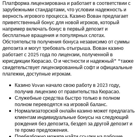
Платформа лицензирована и работает в соответствии с
зарубежными стандартами, что условии надежность и
верность игрового процесса. Казино Вован предлагает
приветственный бонус для новой игроков, который
например включать бонус в первый депозит и
бесплатные вращения и популярных слотах.
Обстоятельств получения бонуса независимо от суммы
депозита и могут требовать отыгрыша. Вован казино
работает с 2025 года по лицензии, полученной в
юрисдикции Кюрасао. О и честности и надежный” “также
свидетельствует лицензированный софт и официальные
платежки, доступные игрокам.
Казино Vovan начало свою работу в 2023 году,
получив лицензию от правительства Кюрасао.
Служебные средства быстро только в полном
полном переводятся на игровой баланс.
Нормализаторской онлайн казино может предлагать
клиентам индивидуальные бонусы на следующий
рождения без депозита, бездеп за другой депозит и
те промо предложения.
Пребезбожно можете найти ссылки на рабочие