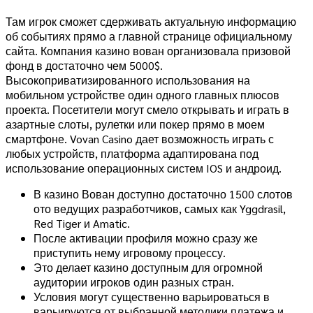
Там игрок сможет сдерживать актуальную информацию
об событиях прямо а главной странице официальному
сайта. Компания казино вован организовала призовой
фонд в достаточно чем 5000$.
Высокоприватизированного использования на
мобильном устройстве один одного главных плюсов
проекта. Посетители могут смело открывать и играть в
азартные слоты, рулетки или покер прямо в моем
смартфоне. Vovan Casino дает возможность играть с
любых устройств, платформа адаптирована под
использование операционных систем IOS и андроид.
В казино Вован доступно достаточно 1500 слотов
ото ведущих разработчиков, самых как Yggdrasil,
Red Tiger и Amatic.
После активации профиля можно сразу же
приступить нему игровому процессу.
Это делает казино доступным для огромной
аудитории игроков один разных стран.
Условия могут существенно варьироваться в
варьируются от выбранной методики платежа и