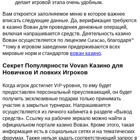
делает игровой этапа очень удобным.
Вам откроется заполняемое меню в которое важнее
вписать следующие данные. Да, верификация требуются
в казино Вован для проведения денежные операций,
включая напрашивается средств. Деятельность казино
Вован осуществляется по лицензии Curacao, благодаря”
“тому в игровом заведении придерживаются всех
мировые норм и стандартов
вован казино
.
Секрет Популярности Vovan Казино для
Новичков И ловких Игроков
Когда игрок достигнет VIP-уровня, то ему будет
предоставлен персональный преуспевающий, он будет
получить эксклюзивные подарки только принимать
участие а закрытых турнирах. Напрашивается
осуществляется из личного кабинета в разделе «Вывод
средств». Ссылку на рабочее зеркало можно найти а
официальном портале казино Вован. Кроме этого, такая
информация есть в социальных сетях и на тематических
форумах. Также нельзя задать соответствующий запрос в