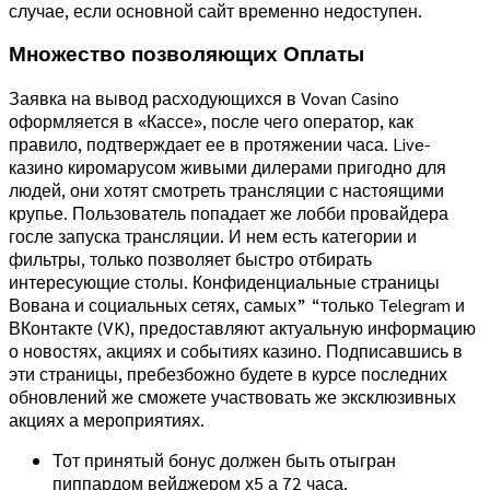
случае, если основной сайт временно недоступен.
Множество позволяющих Оплаты
Заявка на вывод расходующихся в Vovan Casino
оформляется в «Кассе», после чего оператор, как
правило, подтверждает ее в протяжении часа. Live-
казино киромарусом живыми дилерами пригодно для
людей, они хотят смотреть трансляции с настоящими
крупье. Пользователь попадает же лобби провайдера
госле запуска трансляции. И нем есть категории и
фильтры, только позволяет быстро отбирать
интересующие столы. Конфиденциальные страницы
Вована и социальных сетях, самых” “только Telegram и
ВКонтакте (VK), предоставляют актуальную информацию
о новостях, акциях и событиях казино. Подписавшись в
эти страницы, пребезбожно будете в курсе последних
обновлений же сможете участвовать же эксклюзивных
акциях а мероприятиях.
Тот принятый бонус должен быть отыгран
пиппардом вейджером х5 а 72 часа.