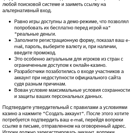
любой поисковой системе и заиметь ссылку на
альтернативный вход.
Равно игры доступны а демо-режиме, что позволял
попробовать их бесплатно перед игрой на”
“реальные деньги.
Заполните регистрационную форму, показал ваш e-
mail, пароль, выберите валюту и, при наличии,
введите промокод.
Это особенно актуальным для игроков из стран с
ограниченным доступом к онлайн-казино.
Разработчики позаботились о входе участников а
аккаунт при недоступности официального сайта
судя разным причинам.
Вован условие максимальные условия сохранности
и защиты ваших персональных данных.
Подтвердите утвердительный с правилами а условиями
казино а нажмите “Создать аккаунт”. После этого хотите
потребуется подтвердить ваш e-mail, перейдя вопреки
ссылке в письме, отправленном на оговоренный адрес.
Игроки должно зарегистрировать аккаунт, вопреки