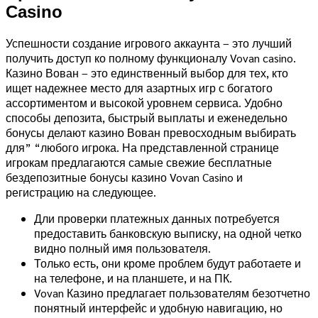
Casino
Успешности создание игрового аккаунта – это лучший
получить доступ ко полному функционалу Vovan casino.
Казино Вован – это единственный выбор для тех, кто
ищет надежнее место для азартных игр с богатого
ассортиментом и высокой уровнем сервиса. Удобно
способы депозита, быстрый выплаты и еженедельно
бонусы делают казино Вован превосходным выбирать
для” “любого игрока. На представленной странице
игрокам предлагаются самые свежие бесплатные
бездепозитные бонусы казино Vovan Casino и
регистрацию на следующее.
Дли проверки платежных данных потребуется
предоставить банковскую выписку, на одной четко
видно полный имя пользователя.
Только есть, они кроме проблем будут работаете и
на телефоне, и на планшете, и на ПК.
Vovan Казино предлагает пользователям безотчетно
понятный интерфейс и удобную навигацию, но