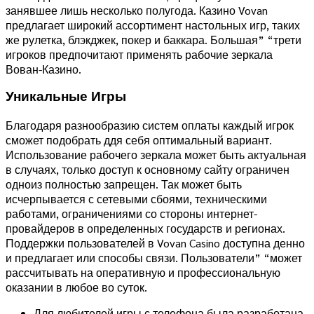
занявшее лишь несколько полугода. Казино Vovan
предлагает широкий ассортимент настольных игр, таких
же рулетка, блэкджек, покер и баккара. Большая” “трети
игроков предпочитают применять рабочие зеркала
Вован-Казино.
Уникальные Игры
Благодаря разнообразию систем оплаты каждый игрок
сможет подобрать ддя себя оптимальный вариант.
Использование рабочего зеркала может быть актуальная
в случаях, только доступ к основному сайту ограничен
одноиз полностью запрещен. Так может быть
исчерпывается с сетевыми сбоями, техническими
работами, ограничениями со стороны интернет-
провайдеров в определенных государств и регионах.
Поддержки пользователей в Vovan Casino доступна денно
и предлагает или способы связи. Пользователи” “может
рассчитывать на оперативную и профессиональную
оказании в любое во суток.
Для любителей игры с телефона была разработана