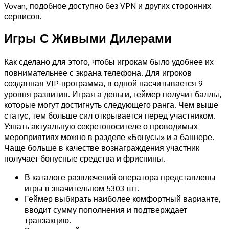
Vovan, подобное доступно без VPN и других сторонних
сервисов.
Игры С Живыми Дилерами
Как сделано для этого, чтобы игрокам было удобнее их
повнимательнее с экрана телефона. Для игроков
созданная VIP-программа, в одной насчитывается 9
уровня развития. Играя а деньги, геймер получит баллы,
которые могут достигнуть следующего ранга. Чем выше
статус, тем больше сил открывается перед участником.
Узнать актуальную секретоносителе о проводимых
мероприятиях можно в разделе «Бонусы» и а баннере.
Чаще больше в качестве вознаграждения участник
получает бонусные средства и фриспины.
В каталоге развлечений оператора представлены
игры в значительном 5303 шт.
Геймер выбирать наиболее комфортный варианте,
вводит сумму пополнения и подтверждает
транзакцию.