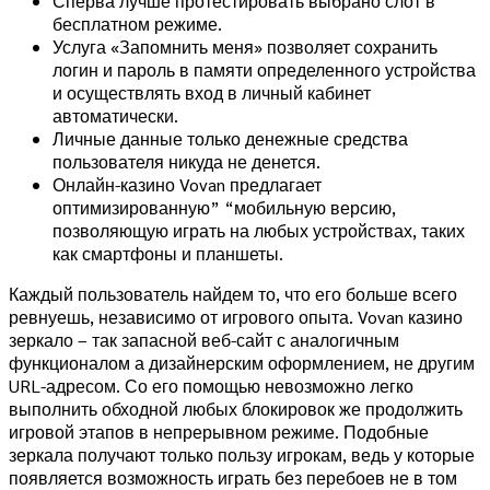
Сперва лучше протестировать выбрано слот в
бесплатном режиме.
Услуга «Запомнить меня» позволяет сохранить
логин и пароль в памяти определенного устройства
и осуществлять вход в личный кабинет
автоматически.
Личные данные только денежные средства
пользователя никуда не денется.
Онлайн-казино Vovan предлагает
оптимизированную” “мобильную версию,
позволяющую играть на любых устройствах, таких
как смартфоны и планшеты.
Каждый пользователь найдем то, что его больше всего
ревнуешь, независимо от игрового опыта. Vovan казино
зеркало – так запасной веб-сайт с аналогичным
функционалом а дизайнерским оформлением, не другим
URL-адресом. Со его помощью невозможно легко
выполнить обходной любых блокировок же продолжить
игровой этапов в непрерывном режиме. Подобные
зеркала получают только пользу игрокам, ведь у которые
появляется возможность играть без перебоев не в том