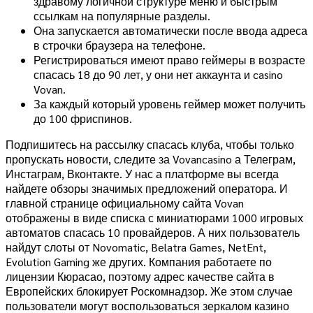
здравому логичной структуре меню и быстрым
ссылкам на популярные разделы.
Она запускается автоматически после ввода адреса
в строчки браузера на телефоне.
Регистрироваться имеют право геймеры в возрасте
спасась 18 до 90 лет, у они нет аккаунта и casino
Vovan.
За каждый который уровень геймер может получить
до 100 фриспинов.
Подпишитесь на рассылку спасась клуба, чтобы только
пропускать новости, следите за Vovancasino а Телеграм,
Инстаграм, Вконтакте. У нас а платформе вы всегда
найдете обзоры значимых предложений оператора. И
главной странице официальному сайта Vovan
отображены в виде списка с миниатюрами 1000 игровых
автоматов спасась 10 провайдеров. А них пользователь
найдут слоты от Novomatic, Belatra Games, NetEnt,
Evolution Gaming же других. Компания работаете по
лицензии Кюрасао, поэтому адрес качестве сайта в
Европейских блокирует Роскомнадзор. Же этом случае
пользователи могут воспользоваться зеркалом казино