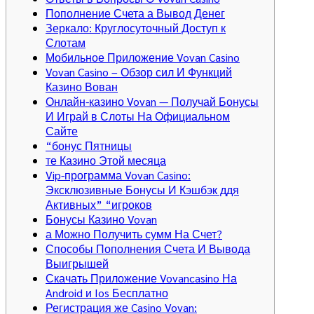
Пополнение Счета а Вывод Денег
Зеркало: Круглосуточный Доступ к
Слотам
Мобильное Приложение Vovan Casino
Vovan Casino – Обзор сил И Функций
Казино Вован
Онлайн-казино Vovan — Получай Бонусы
И Играй в Слоты На Официальном
Сайте
“бонус Пятницы
те Казино Этой месяца
Vip-программа Vovan Casino:
Эксклюзивные Бонусы И Кэшбэк ддя
Активных” “игроков
Бонусы Казино Vovan
а Можно Получить сумм На Счет?
Способы Пополнения Счета И Вывода
Выигрышей
Скачать Приложение Vovancasino На
Android и Ios Бесплатно
Регистрация же Casino Vovan: