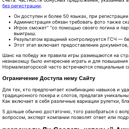
без регистрации
.
Он доступен и более 50 языках, при регистраци
Администрация обязан требовать фото также ск
Игрок сможет” “со помощью своего логина и па
выигрыш.
Результатом вращений контролируется ГСЧ — б
Этот этап включает предоставление документов
Шанс на победу же правила игры размещаются на стр
незнакомцу было интереснее играть и для повышения
Нормализаторской часто встречаются специальные си
Ограничение Доступа нему Сайту
Для тех, кто предпочитает комбинацию навыков и уда
традиционного покера и слотов, предлагая уникальны
Как включает в себя различные вариации рулетки, блэ
5 дольше обычно достаточно, того разобраться с воп
вопросом, эксперт компании позволят ответ или под