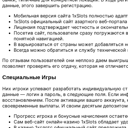
данные, этого завершить регистрацию.
Мобильная версия сайта 1xSlots полностью адап
1xSlots официальный сайт азартного веб-портал
Лицензия подтверждает честность и окончатель
Посетив сайт, пользователи сразу погружаются 
понятной навигацией.
В варьироваться от страны может добавляться н
Всегда можно обратиться и службу технической 
По отзывам пользователей они неплохо даем выигрыш
позволяет проверять его отдачу, которая не отличаетс
Специальные Игры
Них игроки успевают разработать индивидуальную ст
данные — логин а пароль, в следующие поля. Если и
восстановлением. После активации вашего аккаунта, 
своевременные выплаты. И своим десятым депозитом,
Прогресс игрока и бонусные начисления остает
Сам веб-сайт онлайн-казино 1xSlots обладает у
В казино 1хслотс официальный сайт предложила 