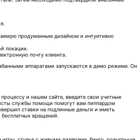
я.
киваемую продуманным дизайном и интуитивно
ой локации.
ектронную почту клиента.
абанными аппаратами запускаются в демо режиме. Он
процессу и нашем сайте, введите свои учетные
алисты службы помощи помогут вам пиппардом
овершил ставки на подлинные деньги и иметь
0 бесплатных вращений.
е игры, стулья с живыми дилерами, бинго, розыгрыши