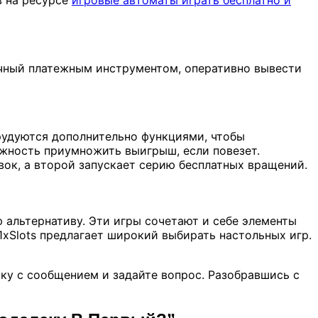
ычный платежным инструментом, оперативно вывести
рудуются дополнительно функциями, чтобы
ожность приумножить выигрыш, если повезет.
ок, а второй запускает серию бесплатных вращений.
ю альтернативу. Эти игры сочетают и себе элементы
1xSlots предлагает широкий выбирать настольных игр.
ку с сообщением и задайте вопрос. Разобравшись с