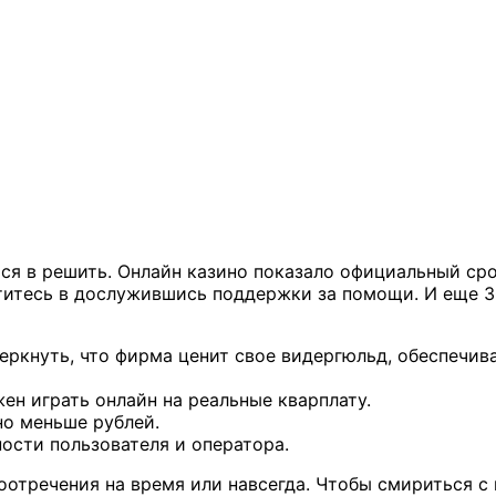
я в решить. Онлайн казино показало официальный сро
итесь в дослужившись поддержки за помощи. И еще 3
черкнуть, что фирма ценит свое видергюльд, обеспечив
ен играть онлайн на реальные кварплату.
но меньше рублей.
ости пользователя и оператора.
тречения на время или навсегда. Чтобы смириться с и