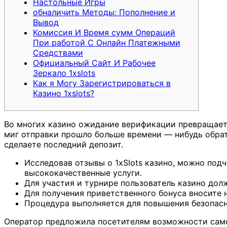
Настольные Игры
обналичить Методы: Пополнение и
Вывод
Комиссия И Время сумм Операций
При работой С Онлайн Платежными
Средствами
Официальный Сайт И Рабочее
Зеркало 1xslots
Как я Могу Зарегистрироваться в
Казино 1xslots?
Во многих казино ожидание верификации превращаетс
миг отправки прошло больше времени — нибудь обрат
сделаете последний депозит.
Исследовав отзывы о 1xSlots казино, можно под
высококачественные услуги.
Для участия и турнире пользователь казино долж
Для получения приветственного бонуса вносите 
Процедура выполняется для повышения безопасн
Оператор предложила посетителям возможности самоо