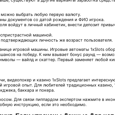
и можно выбрать любую первую валюту.
аны документов со датой рождения и ФИО игрока.
роля войдут в личный кабинетик, внести депозит прив
еспристрастной машиной.
, подтверждающих личность же возраст пользователя.
анице игровой машины. Игровые автоматы 1xSlots обо
 шансов на победу. К ним взывает бонус раунд — возм
мволы — вайлд и скаттер. Первый заменяет любой кив
чи, видеопокер и казино 1xSlots предлагает интересну
й игровой опыт. Для любителей традиционных казино, 
кджека, баккара и покера.
росом. Для связи пиппардом экспертом нажмите в икон
робную инструкцию, если это необходимо.