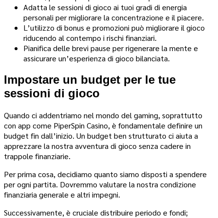
Adatta le sessioni di gioco ai tuoi gradi di energia
personali per migliorare la concentrazione e il piacere.
L’utilizzo di bonus e promozioni può migliorare il gioco
riducendo al contempo i rischi finanziari.
Pianifica delle brevi pause per rigenerare la mente e
assicurare un’esperienza di gioco bilanciata.
Impostare un budget per le tue
sessioni di gioco
Quando ci addentriamo nel mondo del gaming, soprattutto
con app come PiperSpin Casino, è fondamentale definire un
budget fin dall’inizio. Un budget ben strutturato ci aiuta a
apprezzare la nostra avventura di gioco senza cadere in
trappole finanziarie.
Per prima cosa, decidiamo quanto siamo disposti a spendere
per ogni partita. Dovremmo valutare la nostra condizione
finanziaria generale e altri impegni.
Successivamente, è cruciale distribuire periodo e fondi;