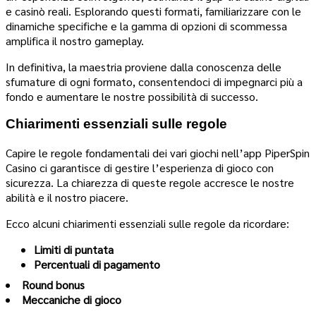
e casinò reali. Esplorando questi formati, familiarizzare con le
dinamiche specifiche e la gamma di opzioni di scommessa
amplifica il nostro gameplay.
In definitiva, la maestria proviene dalla conoscenza delle
sfumature di ogni formato, consentendoci di impegnarci più a
fondo e aumentare le nostre possibilità di successo.
Chiarimenti essenziali sulle regole
Capire le regole fondamentali dei vari giochi nell’app PiperSpin
Casino ci garantisce di gestire l’esperienza di gioco con
sicurezza. La chiarezza di queste regole accresce le nostre
abilità e il nostro piacere.
Ecco alcuni chiarimenti essenziali sulle regole da ricordare:
Limiti di puntata
Percentuali di pagamento
Round bonus
Meccaniche di gioco