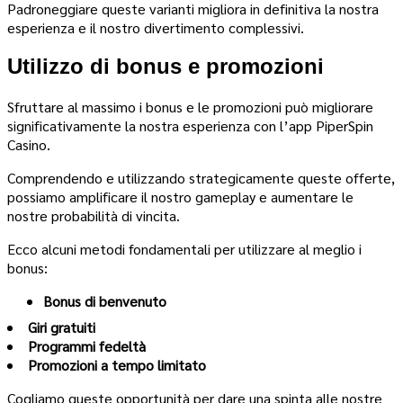
Padroneggiare queste varianti migliora in definitiva la nostra
esperienza e il nostro divertimento complessivi.
Utilizzo di bonus e promozioni
Sfruttare al massimo i bonus e le promozioni può migliorare
significativamente la nostra esperienza con l’app PiperSpin
Casino.
Comprendendo e utilizzando strategicamente queste offerte,
possiamo amplificare il nostro gameplay e aumentare le
nostre probabilità di vincita.
Ecco alcuni metodi fondamentali per utilizzare al meglio i
bonus:
Bonus di benvenuto
Giri gratuiti
Programmi fedeltà
Promozioni a tempo limitato
Cogliamo queste opportunità per dare una spinta alle nostre