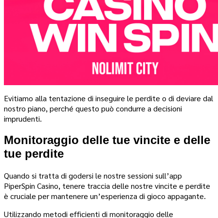
Evitiamo alla tentazione di inseguire le perdite o di deviare dal
nostro piano, perché questo può condurre a decisioni
imprudenti.
Monitoraggio delle tue vincite e delle
tue perdite
Quando si tratta di godersi le nostre sessioni sull’app
PiperSpin Casino, tenere traccia delle nostre vincite e perdite
è cruciale per mantenere un’esperienza di gioco appagante.
Utilizzando metodi efficienti di monitoraggio delle