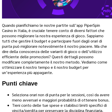
Quando pianifichiamo le nostre partite sull’app PiperSpin
Casino in Italia, è cruciale tenere conto di diversi fattori che
possono migliorare la nostra esperienza di gioco. Sappiamo
tutti che gestire il budget e partecipare fuori dagli orari di
punta può migliorare notevolmente il nostro piacere. Ma che
dire della conoscenza delle varianti di gioco o dell’utilizzo
efficiente delle promozioni? Questi dettagli possono
modificare completamente il nostro metodo. Vediamo come
ottimizzare il nostro tempo e il nostro budget per
un’esperienza più appagante.
Punti chiave
Seleziona orari non di punta per le sessioni, così da avere
meno avversari e maggiori probabilità di ottenere bonus.
Tieni conto delle tue spese e stabilisci limiti specifici di
vincita/perdita per preservare la disciplina finanziaria.