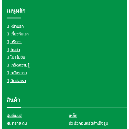
เมนูหลัก
หน้าแรก
เกี่ยวกับเรา
บริการ
สินค้า
โปรโมชั่น
เกร็ดความรู้
สมัครงาน
ติดต่อเรา
สินค้า
ปูนซีเมนต์
เหล็ก
หิน ทราย ดิน
รั้ว รั้วคอนกรีตสำเร็จรูป