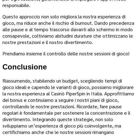
responsabile.
Questo approccio non solo migliora la nostra esperienza di
gioco, ma riduce anche il rischio di burnout. Dando precedenza
alle pause e al tempo trascorso davanti allo schermo in modo
consapevole, coltiviamo abitudini durature che ottimizzano le
nostre prestazioni e il nostro divertimento.
Prendiamo insieme il controllo delle nostre sessioni di gioco!
Conclusione
Riassumendo, stabilendo un budget, scegliendo tempi di
gioco ideali e capendo le varianti di gioco, possiamo migliorare
la nostra esperienza al Casinò PiperSpin in Italia. Approfittiamo
dei bonus e continuiamo a seguire i nostri piani di gioco,
controllando le nostre prestazioni. Ricordate, fare pause
regolari è fondamentale per sostenere la concentrazione e il
divertimento. Integrando queste strategie, non solo
sviluppiamo un’esperienza di gioco più coinvolgente, ma
certifichiamo anche che le nostre sessioni rimangano