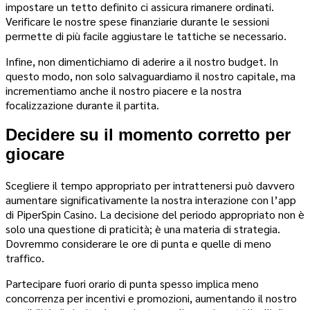
impostare un tetto definito ci assicura rimanere ordinati.
Verificare le nostre spese finanziarie durante le sessioni
permette di più facile aggiustare le tattiche se necessario.
Infine, non dimentichiamo di aderire a il nostro budget. In
questo modo, non solo salvaguardiamo il nostro capitale, ma
incrementiamo anche il nostro piacere e la nostra
focalizzazione durante il partita.
Decidere su il momento corretto per
giocare
Scegliere il tempo appropriato per intrattenersi può davvero
aumentare significativamente la nostra interazione con l’app
di PiperSpin Casino. La decisione del periodo appropriato non è
solo una questione di praticità; è una materia di strategia.
Dovremmo considerare le ore di punta e quelle di meno
traffico.
Partecipare fuori orario di punta spesso implica meno
concorrenza per incentivi e promozioni, aumentando il nostro