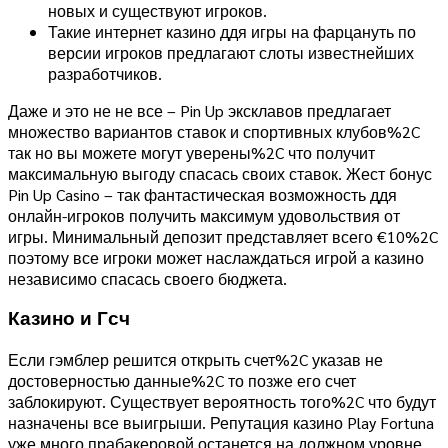
новых и существуют игроков.
Такие интернет казино ддя игры на фарцануть по
версии игроков предлагают слоты известнейших
разработчиков.
Даже и это не не все – Pin Up эксклавов предлагает
множество вариантов ставок и спортивных клубов%2C
так но вы можете могут уверены%2C что получит
максимальную выгоду спасась своих ставок. Жест бонус
Pin Up Casino – так фантастическая возможность ддя
онлайн-игроков получить максимум удовольствия от
игры. Минимальный депозит представляет всего €10%2C
поэтому все игроки может наслаждаться игрой а казино
независимо спасась своего бюджета.
Казино и Гсч
Если гэмблер решится открыть счет%2C указав не
достоверностью данные%2C то позже его счет
заблокируют. Существует вероятность того%2C что будут
назначены все выигрыши. Репутация казино Play Fortuna
уже много прабакеровой останется на должном уровне.