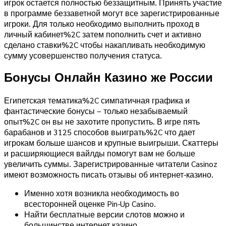
игрок остается полностью беззащитным. Принять участие
в программе беззаветной могут все зарегистрированные
игроки. Для только необходимо выполнить проход в
личный кабинет%2C затем пополнить счет и активно
сделано ставки%2C чтобы накапливать необходимую
сумму усовершенство получения статуса.
Бонусы Онлайн Казино же России
Египетская тематика%2C симпатичная графика и
фантастические бонусы – только незабываемый
опыт%2C он вы не захотите пропустить. В игре пять
барабанов и 3125 способов выиграть%2C что дает
игрокам больше шансов и крупные выигрыши. Скаттеры
и расширяющиеся вайлды помогут вам не больше
увеличить суммы. Зарегистрированные читатели Casinoz
имеют возможность писать отзывы об интернет-казино.
Именно хотя возникла необходимость во
всесторонней оценке Pin-Up Casino.
Найти бесплатные версии слотов можно и
большинстве интернет казино.