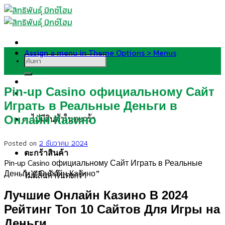
Skip
to
content
Assign a menu in Theme Options > Menus
ค้นหา:
Pin-up Casino официальному Сайт
Играть в Реальные Деньги в
Онлайн Казино
ไม่มีสินค้าในตะกร้า
Posted on
2 ธันวาคม 2024
ตะกร้าสินค้า
Pin-up Casino официальному Сайт Играть в Реальные
Деньги в Онлайн Казино”
ไม่มีสินค้าในตะกร้า
Лучшие Онлайн Казино В 2024
Рейтинг Топ 10 Сайтов Для Игры на
Деньги