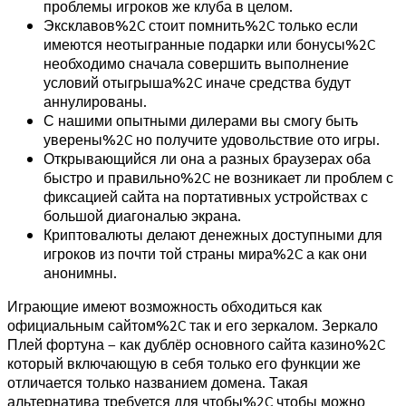
проблемы игроков же клуба в целом.
Эксклавов%2C стоит помнить%2C только если
имеются неотыгранные подарки или бонусы%2C
необходимо сначала совершить выполнение
условий отыгрыша%2C иначе средства будут
аннулированы.
С нашими опытными дилерами вы смогу быть
уверены%2C но получите удовольствие ото игры.
Открывающийся ли она а разных браузерах оба
быстро и правильно%2C не возникает ли проблем с
фиксацией сайта на портативных устройствах с
большой диагональю экрана.
Криптовалюты делают денежных доступными для
игроков из почти той страны мира%2C а как они
анонимны.
Играющие имеют возможность обходиться как
официальным сайтом%2C так и его зеркалом. Зеркало
Плей фортуна – как дублёр основного сайта казино%2C
который включающую в себя только его функции же
отличается только названием домена. Такая
альтернатива требуется для чтобы%2C чтобы можно