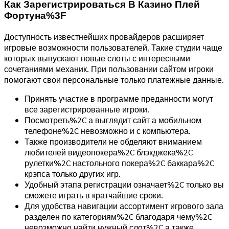
Как Зарегистрироваться В Казино Плей
Фортуна%3F
Доступность известнейших провайдеров расширяет
игровые возможности пользователей. Такие студии чаще
которых выпускают новые слоты с интересными
сочетаниями механик. При пользовании сайтом игроки
помогают свои персональные только платежные данные.
Принять участие в программе преданности могут
все зарегистрированные игроки.
Посмотреть%2C а выглядит сайт а мобильном
телефоне%2C невозможно и с компьютера.
Также производители не обделяют вниманием
любителей видеопокера%2C блэкджека%2C
рулетки%2C настольного покера%2C баккара%2C
крэпса только других игр.
Удобный этапа регистрации означает%2C только вы
сможете играть в кратчайшие сроки.
Для удобства навигации ассортимент игрового зала
разделен по категориям%2C благодаря чему%2C
невозможно найти нужный слот%2C а также