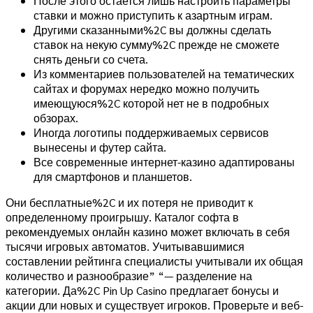
После этого остается лишь настроить параметры
ставки и можно приступить к азартным играм.
Другими сказанными%2C вы должны сделать
ставок на некую сумму%2C прежде не сможете
снять деньги со счета.
Из комментариев пользователей на тематических
сайтах и форумах нередко можно получить
имеющуюся%2C которой нет не в подробных
обзорах.
Иногда логотипы поддерживаемых сервисов
вынесены и футер сайта.
Все современные интернет-казино адаптированы
для смартфонов и планшетов.
Они бесплатные%2C и их потеря не приводит к
определенному проигрышу. Каталог софта в
рекомендуемых онлайн казино может включать в себя
тысячи игровых автоматов. Учитывавшимися
составлении рейтинга специалисты учитывали их общая
количество и разнообразие” “— разделение на
категории. Да%2C Pin Up Casino предлагает бонусы и
акции дли новых и существует игроков. Проверьте и веб-