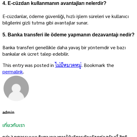
4. E-cüzdan kullanmanın avantajları nelerdir?
E-cüzdanlar, ödeme güvenliği, hızlı işlem süreleri ve kullanıcı
bilgilerini gizli tutma gibi avantajlar sunar.
5. Banka transferi ile ödeme yapmanın dezavantajı nedir?
Banka transferi genellikle daha yavaş bir yöntemdir ve bazı
bankalar ek ücret talep edebilir.
This entry was posted in
ไม่มีหมวดหมู่
. Bookmark the
permalink
.
admin
เกี่ยวกับเรา
กว่า 3 ทศวรรษบนเส้นทางของการให้บริการด้านวัสดุก่อสร้างนี้ สิทธิ