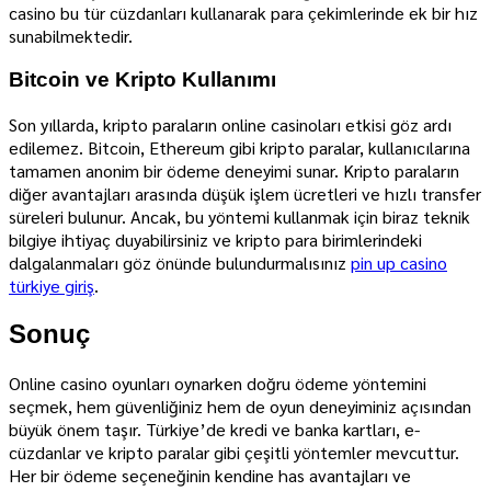
casino bu tür cüzdanları kullanarak para çekimlerinde ek bir hız
sunabilmektedir.
Bitcoin ve Kripto Kullanımı
Son yıllarda, kripto paraların online casinoları etkisi göz ardı
edilemez. Bitcoin, Ethereum gibi kripto paralar, kullanıcılarına
tamamen anonim bir ödeme deneyimi sunar. Kripto paraların
diğer avantajları arasında düşük işlem ücretleri ve hızlı transfer
süreleri bulunur. Ancak, bu yöntemi kullanmak için biraz teknik
bilgiye ihtiyaç duyabilirsiniz ve kripto para birimlerindeki
dalgalanmaları göz önünde bulundurmalısınız
pin up casino
türkiye giriş
.
Sonuç
Online casino oyunları oynarken doğru ödeme yöntemini
seçmek, hem güvenliğiniz hem de oyun deneyiminiz açısından
büyük önem taşır. Türkiye’de kredi ve banka kartları, e-
cüzdanlar ve kripto paralar gibi çeşitli yöntemler mevcuttur.
Her bir ödeme seçeneğinin kendine has avantajları ve