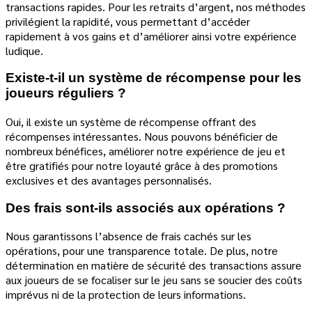
transactions rapides. Pour les retraits d’argent, nos méthodes
privilégient la rapidité, vous permettant d’accéder
rapidement à vos gains et d’améliorer ainsi votre expérience
ludique.
Existe-t-il un système de récompense pour les
joueurs réguliers ?
Oui, il existe un système de récompense offrant des
récompenses intéressantes. Nous pouvons bénéficier de
nombreux bénéfices, améliorer notre expérience de jeu et
être gratifiés pour notre loyauté grâce à des promotions
exclusives et des avantages personnalisés.
Des frais sont-ils associés aux opérations ?
Nous garantissons l’absence de frais cachés sur les
opérations, pour une transparence totale. De plus, notre
détermination en matière de sécurité des transactions assure
aux joueurs de se focaliser sur le jeu sans se soucier des coûts
imprévus ni de la protection de leurs informations.