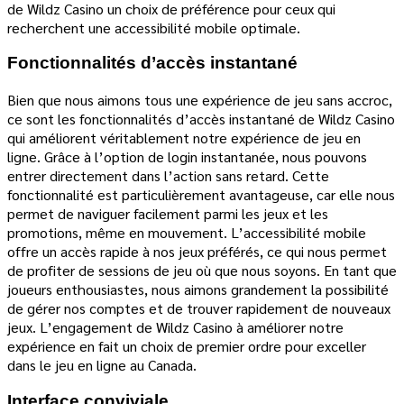
de Wildz Casino un choix de préférence pour ceux qui
recherchent une accessibilité mobile optimale.
Fonctionnalités d’accès instantané
Bien que nous aimons tous une expérience de jeu sans accroc,
ce sont les fonctionnalités d’accès instantané de Wildz Casino
qui améliorent véritablement notre expérience de jeu en
ligne. Grâce à l’option de login instantanée, nous pouvons
entrer directement dans l’action sans retard. Cette
fonctionnalité est particulièrement avantageuse, car elle nous
permet de naviguer facilement parmi les jeux et les
promotions, même en mouvement. L’accessibilité mobile
offre un accès rapide à nos jeux préférés, ce qui nous permet
de profiter de sessions de jeu où que nous soyons. En tant que
joueurs enthousiastes, nous aimons grandement la possibilité
de gérer nos comptes et de trouver rapidement de nouveaux
jeux. L’engagement de Wildz Casino à améliorer notre
expérience en fait un choix de premier ordre pour exceller
dans le jeu en ligne au Canada.
Interface conviviale