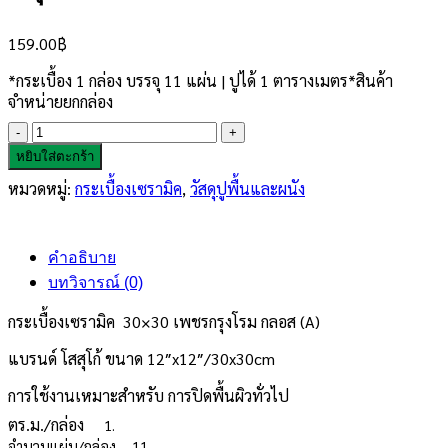
159.00
฿
*กระเบื้อง 1 กล่อง บรรจุ 11 แผ่น | ปูได้ 1 ตารางเมตร*สินค้า
จำหน่ายยกกล่อง
จำนวน
กระเบื้อง
หยิบใส่ตะกร้า
เซรามิค
หมวดหมู่:
กระเบื้องเซรามิค
,
วัสดุปูพื้นและผนัง
12x12"เพชร
กรุง
โรม
กลอส
คำอธิบาย
ชิ้น
บทวิจารณ์ (0)
กระเบื้องเซรามิค 30×30 เพชรกรุงโรม กลอส (A)
แบรนด์ โสสุโก้ ขนาด 12″x12″/30x30cm
การใช้งานเหมาะสำหรับ การปิดพื้นผิวทั่วไป
ตร.ม./กล่อง
1.
จำนวนแผ่น/กล่อง
11