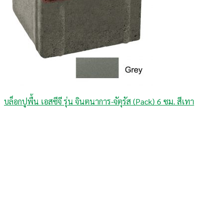
บล็อกปูพื้น เอสซีจี รุ่น จินตนาการ-จัตุรัส (Pack) 6 ซม. สีเทา