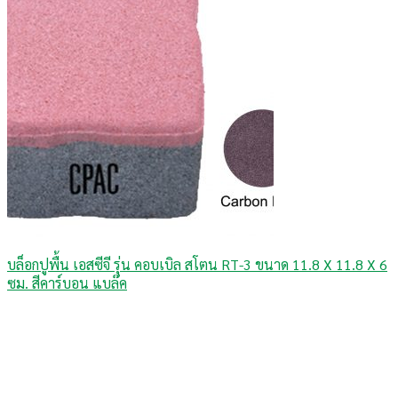
บล็อกปูพื้น เอสซีจี รุ่น คอบเบิล สโตน RT-3 ขนาด 11.8 X 11.8 X 6
ซม. สีคาร์บอน แบล๊ค