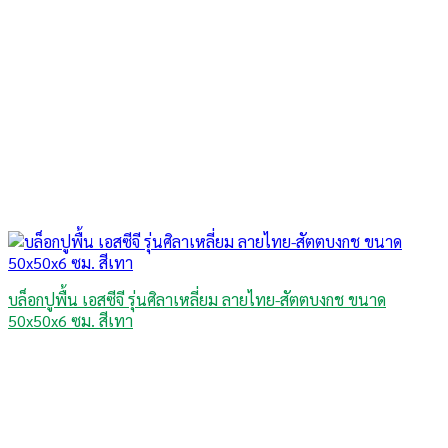
บล็อกปูพื้น เอสซีจี รุ่นศิลาเหลี่ยม ลายไทย-สัตตบงกช ขนาด
50x50x6 ซม. สีเทา