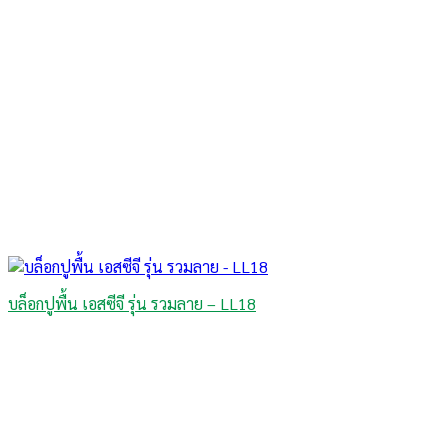
บล็อกปูพื้น เอสซีจี รุ่น รวมลาย – LL18