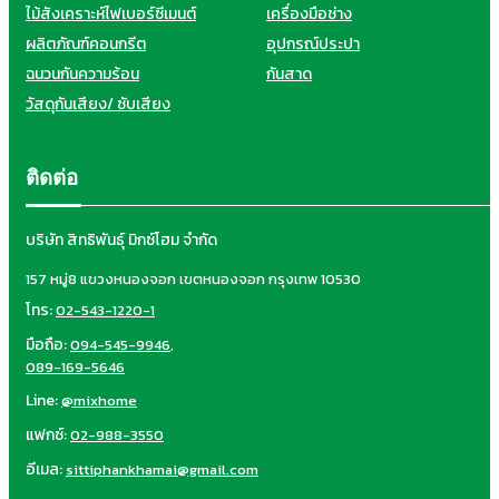
ไม้สังเคราะห์ไฟเบอร์ซีเมนต์
เครื่องมือช่าง
ผลิตภัณฑ์คอนกรีต
อุปกรณ์ประปา
ฉนวนกันความร้อน
กันสาด
วัสดุกันเสียง/ ซับเสียง
ติดต่อ
บริษัท สิทธิพันธุ์ มิกซ์โฮม จำกัด
157 หมู่8 แขวงหนองจอก เขตหนองจอก กรุงเทพ 10530
โทร:
02-543-1220-1
มือถือ:
094-545-9946
,
089-169-5646
Line:
@mixhome
แฟกซ์:
02-988-3550
อีเมล:
sittiphankhamai@gmail.com