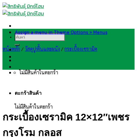
Skip
to
content
Assign a menu in Theme Options > Menus
ค้นหา:
หน้าหลัก
/
วัสดุปูพื้นและผนัง
/
กระเบื้องเซรามิค
ไม่มีสินค้าในตะกร้า
ตะกร้าสินค้า
ไม่มีสินค้าในตะกร้า
กระเบื้องเซรามิค 12×12″เพชร
กรุงโรม กลอส