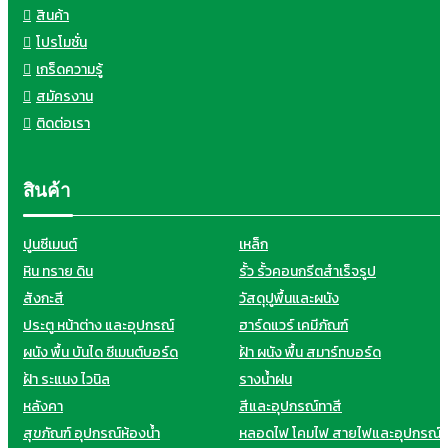
สินค้า
โปรโมชั่น
เกร็ดความรู้
สมัครงาน
ติดต่อเรา
สินค้า
ปูนซีเมนต์
เหล็ก
หิน ทราย ดิน
รั้ว รั้วคอนกรีตสำเร็จรูป
สังกะสี
วัสดุปูพื้นและผนัง
ประตู หน้าต่าง และอุปกรณ์
ฮาร์ดแวร์ เคมีภัณฑ์
ผนัง พื้น บันได ซีเมนต์บอร์ด
ฝ้า ผนัง พื้น สมาร์ทบอร์ด
ฝ้า ระแนง ไวนิล
รางน้ำฝน
หลังคา
สีและอุปกรณ์ทาสี
สุขภัณฑ์ อุปกรณ์ห้องน้ำ
หลอดไฟ โคมไฟ สายไฟและอุปกรณ์