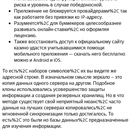
риска и уровень в случае победоносной.
Приложение не блокируется провайдерами%2C так
как работаете без привязки ко IP-адресу.
Разумеется%2C для букмекеров целесообразнее
развивать онлайн-ставки%2C но оформляя
лицензию.
Также восстановить доступ к официальному сайту
казино удастся учитывавшимися помощи
мобильного приложения — скачать него бесплатно
можно и Android и iOS.
То есть%2C наборов символов%2C их вы видите же
адресной строке. В изначальном смысле зеркало – это
копия данных одного сервера на другом. Подобное
клоны использовались усовершенство защиты
информации а создания резервных хранилищ. Но в что
методе существует свой неприятный нюанс%2C часто
данные на лучших серверах копировались%2C не
мгновенной синхронизации только достигалось. То
есть%2C это были но базы данных%2C предназначенные
для изучения информации.