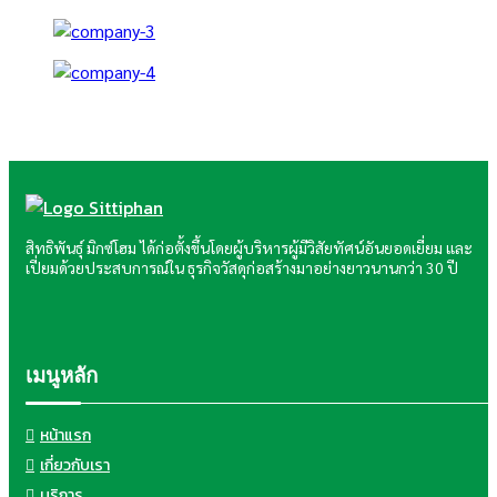
สิทธิพันธุ์ มิกซ์โฮม ได้ก่อตั้งขึ้นโดยผู้บริหารผู้มีวิสัยทัศน์อันยอดเยี่ยม และ
เปี่ยมด้วยประสบการณ์ใน ธุรกิจวัสดุก่อสร้างมาอย่างยาวนานกว่า 30 ปี
เมนูหลัก
หน้าแรก
เกี่ยวกับเรา
บริการ