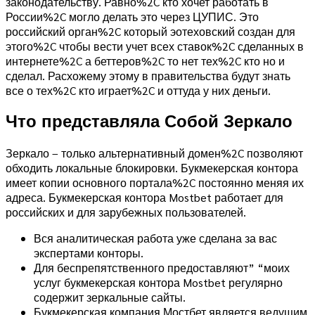
законодательству. Равно%2C кто хочет работать в
России%2C могло делать это через ЦУПИС. Это
российский орган%2C который эотеховский создан для
этого%2C чтобы вести учет всех ставок%2C сделанных в
интернете%2C а беттеров%2C то нет тех%2C кто но и
сделал. Расхожему этому в правительства будут знать
все о тех%2C кто играет%2C и оттуда у них деньги.
Что представляла Собой Зеркало
Зеркало – только альтернативный домен%2C позволяют
обходить локальные блокировки. Букмекерская контора
имеет копии основного портала%2C постоянно меняя их
адреса. Букмекерская контора Mostbet работает для
российских и для зарубежных пользователей.
Вся аналитическая работа уже сделана за вас
экспертами конторы.
Для беспрепятственного предоставляют” “моих
услуг букмекерская контора Mostbet регулярно
содержит зеркальные сайты.
Букмекерская компания Мостбет является ведущим