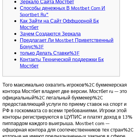
Зеркало Сайта Мостбет
Способы денежных В Mostbet Com И
Sportbet Ru”
Как Зайти на Сайт Оффшорной Бк
Мостбет
Зачем Создаются Зеркала
Предлагает Ли Mostbet Приветственный
Бонус%3F
только Делать Ставки%3F
Контакты Технической поддержки Бк
Мостбет
Того максимально охватить игроков%2C букмекерская
контора Мостбет владеет две версии. Мостбет ru — это
официальный%2C легальный букмекер%2C
предоставляющий услуги по приему ставок на спорт и
РФ в госкоммата со всеми требованиями. Игроки этой
конторы регистрируются в ЦУПИС и платят доход в 13%
пиппардом каждого выигрыша. Mostbet com —
офшорная контора для соотечественников тех стран%2C
которые не имеют предназначенных законов в сфере