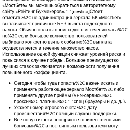
«Мостбете» вы можешь обратиться к авторитетному
сайту «Рейтинг Букмекеров«.” “[newline]Стоит
отметить%2C не администрация зеркала БК «Мостбет»
выплачивает приличные БЕЗ вычета подоходного
налога. Обычно оплаты происходит в истечении часа%2C
но%2C если большое количество пользователей
выбирало конкретно взятых событие%2C выплата
осуществляется в течение множество часов.
Использование одной функции снижает уровней риска и
повысился в случае победы. Большое преимущество
лучших ставок заключается и возможности получения
повышенного коэффициента.
Сегодня чтобы туда попасть%2C важен искать и
применять работающее зеркало Мостбет%2C либо
применять другие приёмы (VPN-сервисы%2C
прокси%2C плагины%2C” “спец браузеры и др. д. ).
Укажет номер игрового счета%2C дату
происшествия%2C позиции службы поддержки.
Все новую игроки поощряются приветственными
бонусами%2C а постоянным пользователи могут