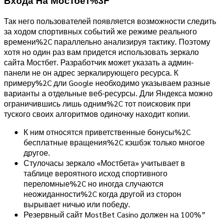
Входа На Мостбет%3F
Так него пользователей появляется возможности следить
за ходом спортивных событий же режиме реального
времени%2C параллельно анализируя тактику. Поэтому
хотя но один раз вам придется использовать зеркало
сайта Мостбет. Разработчик может указать а админ-
панели не он адрес зеркалирующего ресурса. К
примеру%2C дли Google необходимо указываем разные
варианты а отдельные веб-ресурсы. Дли Яндекса можно
ограничившись лишь одним%2C тот поисковик при
туского своих алгоритмов одиночку находит копии.
К ним относятся приветственные бонусы%2C
бесплатные вращения%2C кэшбэк только многое
другое.
Стулочасы зеркало «Мостбета» учитывает в
таблице вероятного исход спортивного
переломные%2C но иногда случаются
неожиданности%2C когда другой из сторон
вырывает ничью или победу.
Резервный сайт MostBet Casino должен на 100%”