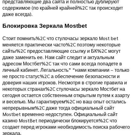
представляющие два сайта и полностью дублируют
содержимое (по крайней крайней%2C так происходит
даже всегда).
Блокировка Зеркала Mostbet
Стоит помнить%2C что стулочасы зеркало Most bet
меняется практически часто%2C поэтому некоторые
сайты%2C предоставляющие ссылку и БК%2C могут
даже заменить ее. Нам сайт следит и актуальным
адресом Мостбет%2C так что сами всегда попадете в
личный кабинет. Легальность” “нами компании – только
не просто статус%2C а обеспечение безопасности и
доверия наших игроков. Несмотря в строгие правила и
некоторых странах%2C стулочасы зеркало Мостбет на
сегодня остается собственным открытым путем к азарту
и веселью. Мы гарантируем%2C но ваш опыт остались
непрерывным%2C даже тогда официальный сайт
Mostbet временно недоступен. Официальный сайт
казино MostBet периодически блокируется%2C что
создает перед игроками необходимость поиска рабочего
зеркала.