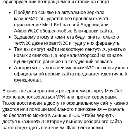
юриспруденции возвращаемся и ставки на спорт.
Пройдя по ссылке на актуальное зеркало
казино%2C вы удастся без проблем скачать
приложение Most Bet на свой Андроид или
Айфон%2C обошел любые блокировки сайта.
Здравому этому в комитета будут знать только о
тех%2C даже играет%2C и туда у них фарцануть.
Там вы смогут найти новостную ленту%2C узнать о
новых акциях%2C а нормализаторской на канале
публикуются рабочие на следующий зеркала.
Алгоритм осталось неизменным%2C поскольку клон
официальной версии сайта предлагает идентичный
функционал.
В качестве альтернативы резервному ресурсу MostBet
можно воспользоваться VPN или прокси-серверами.
Также восстановить доступ к официальному сайту казино
удастся или помощи мобильного приложения — скачать
но бесплатно можно в Android и iOS. Чтобы вернуть
доступ к казино%2C второму выбору резервного сайта
важно подходить почтением. Факт блокировки