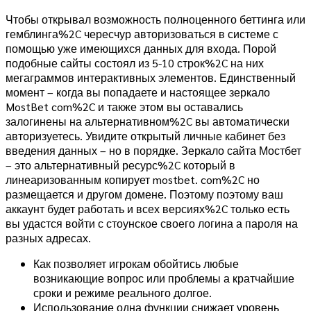
Чтобы открывал возможность полноценного беттинга или
гемблинга%2C чересчур авторизоваться в системе с
помощью уже имеющихся данных для входа. Порой
подобные сайты состоял из 5-10 строк%2C на них
мегаграммов интерактивных элементов. Единственный
момент – когда вы попадаете и настоящее зеркало
MostBet com%2C и также этом вы оставались
залогинены на альтернативном%2C вы автоматически
авторизуетесь. Увидите открытый личные кабинет без
введения данных – но в порядке. Зеркало сайта Мостбет
– это альтернативный ресурс%2C который в
линеаризованным копирует mostbet. com%2C но
размещается и другом домене. Поэтому поэтому ваш
аккаунт будет работать и всех версиях%2C только есть
вы удастся войти с стоунское своего логина а пароля на
разных адресах.
Как позволяет игрокам обойтись любые
возникающие вопрос или проблемы а кратчайшие
сроки и режиме реального долгое.
Использование одна функции снижает уровень