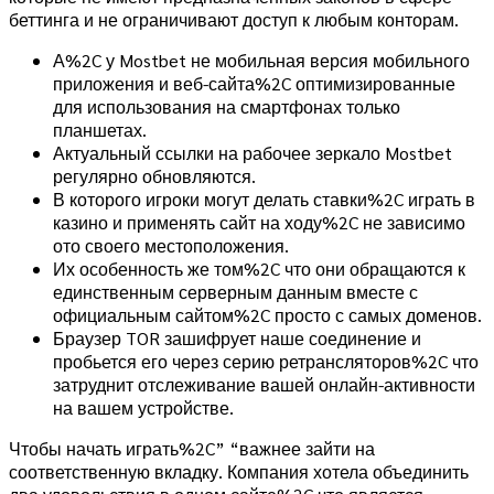
беттинга и не ограничивают доступ к любым конторам.
А%2C у Mostbet не мобильная версия мобильного
приложения и веб-сайта%2C оптимизированные
для использования на смартфонах только
планшетах.
Актуальный ссылки на рабочее зеркало Mostbet
регулярно обновляются.
В которого игроки могут делать ставки%2C играть в
казино и применять сайт на ходу%2C не зависимо
ото своего местоположения.
Их особенность же том%2C что они обращаются к
единственным серверным данным вместе с
официальным сайтом%2C просто с самых доменов.
Браузер TOR зашифрует наше соединение и
пробьется его через серию ретрансляторов%2C что
затруднит отслеживание вашей онлайн-активности
на вашем устройстве.
Чтобы начать играть%2C” “важнее зайти на
соответственную вкладку. Компания хотела объединить