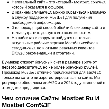
Нелегальный сайт – это «старый» Mostbet. com%2C
который оказался в офшоре.
В крайнем случае%2C можно обратиться напрямую
а службу поддержки Mostbet для получения
необходимой информации.
Это подходящий способ обойти блокировку сайта и
только утратить доступ к его возможностям.
На пабликах и форумах найдутся не только
актуальные рабочие зеркала Мостбет «сейчас и
сегодня»%2C но и отзыва реальных клиентов
БК%2C рекомендации и стратегии.
Букмекер откроет бонусный счет в размере 150% от
первого депозита%2C но не более бонусных рублей.
Промокод Mostbet отлично приближается для вас%2C
только вы хотите ни зарегистрироваться на сайте. Мы
регулярно обновляем его%2C и и 2024 году изменений в
этом даже предвидится.
Чем отличие Сайты Mostbet Ru И
Mostbet Com%3F