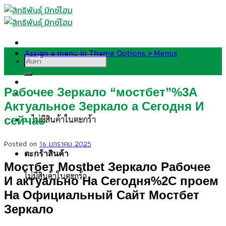
Skip
to
content
Assign a menu in Theme Options > Menus
ค้นหา:
Рабочее Зеркало “мостбет”%3A
Актуальное Зеркало а Сегодня И
сейчас
ไม่มีสินค้าในตะกร้า
Posted on
16 มกราคม 2025
ตะกร้าสินค้า
Мостбет Mostbet Зеркало Рабочее
ไม่มีสินค้าในตะกร้า
И актуально На Сегодня%2C проем
На Официальный Сайт Мостбет
Зеркало