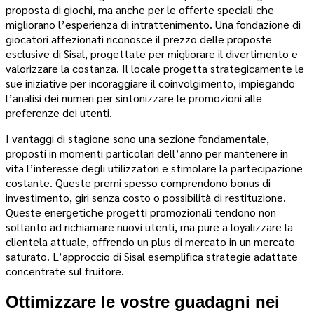
proposta di giochi, ma anche per le offerte speciali che
migliorano l’esperienza di intrattenimento. Una fondazione di
giocatori affezionati riconosce il prezzo delle proposte
esclusive di Sisal, progettate per migliorare il divertimento e
valorizzare la costanza. Il locale progetta strategicamente le
sue iniziative per incoraggiare il coinvolgimento, impiegando
l’analisi dei numeri per sintonizzare le promozioni alle
preferenze dei utenti.
I vantaggi di stagione sono una sezione fondamentale,
proposti in momenti particolari dell’anno per mantenere in
vita l’interesse degli utilizzatori e stimolare la partecipazione
costante. Queste premi spesso comprendono bonus di
investimento, giri senza costo o possibilità di restituzione.
Queste energetiche progetti promozionali tendono non
soltanto ad richiamare nuovi utenti, ma pure a loyalizzare la
clientela attuale, offrendo un plus di mercato in un mercato
saturato. L’approccio di Sisal esemplifica strategie adattate
concentrate sul fruitore.
Ottimizzare le vostre guadagni nei