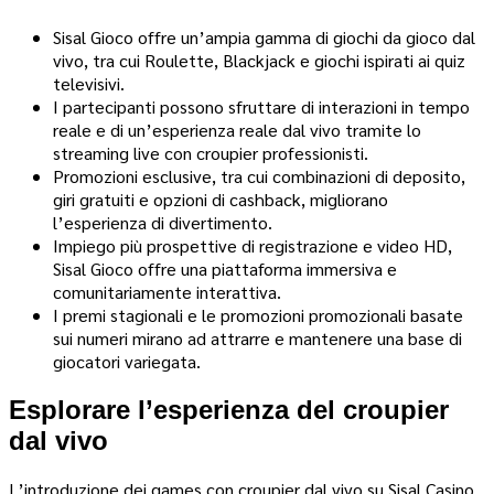
Sisal Gioco offre un’ampia gamma di giochi da gioco dal
vivo, tra cui Roulette, Blackjack e giochi ispirati ai quiz
televisivi.
I partecipanti possono sfruttare di interazioni in tempo
reale e di un’esperienza reale dal vivo tramite lo
streaming live con croupier professionisti.
Promozioni esclusive, tra cui combinazioni di deposito,
giri gratuiti e opzioni di cashback, migliorano
l’esperienza di divertimento.
Impiego più prospettive di registrazione e video HD,
Sisal Gioco offre una piattaforma immersiva e
comunitariamente interattiva.
I premi stagionali e le promozioni promozionali basate
sui numeri mirano ad attrarre e mantenere una base di
giocatori variegata.
Esplorare l’esperienza del croupier
dal vivo
L’introduzione dei games con croupier dal vivo su Sisal Casino