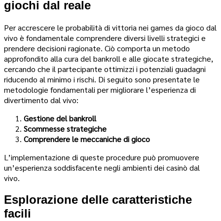
giochi dal reale
Per accrescere le probabilità di vittoria nei games da gioco dal
vivo è fondamentale comprendere diversi livelli strategici e
prendere decisioni ragionate. Ciò comporta un metodo
approfondito alla cura del bankroll e alle giocate strategiche,
cercando che il partecipante ottimizzi i potenziali guadagni
riducendo al minimo i rischi. Di seguito sono presentate le
metodologie fondamentali per migliorare l’esperienza di
divertimento dal vivo:
Gestione del bankroll
Scommesse strategiche
Comprendere le meccaniche di gioco
L’implementazione di queste procedure può promuovere
un’esperienza soddisfacente negli ambienti dei casinò dal
vivo.
Esplorazione delle caratteristiche
facili