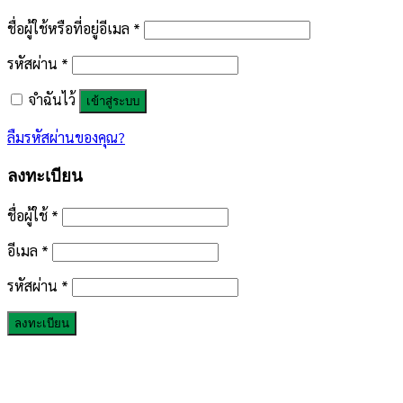
ชื่อผู้ใช้หรือที่อยู่อีเมล
*
รหัสผ่าน
*
จำฉันไว้
เข้าสู่ระบบ
ลืมรหัสผ่านของคุณ?
ลงทะเบียน
ชื่อผู้ใช้
*
อีเมล
*
รหัสผ่าน
*
ลงทะเบียน