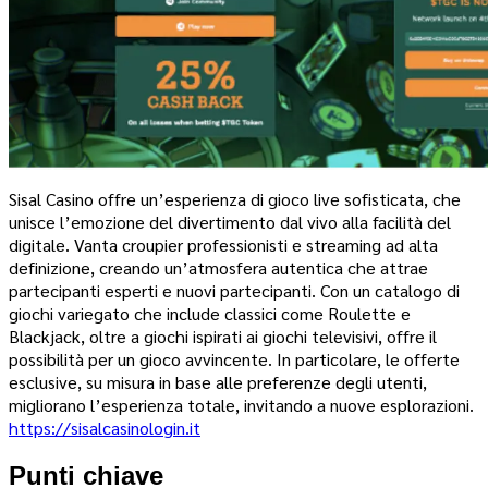
Sisal Casino offre un’esperienza di gioco live sofisticata, che
unisce l’emozione del divertimento dal vivo alla facilità del
digitale. Vanta croupier professionisti e streaming ad alta
definizione, creando un’atmosfera autentica che attrae
partecipanti esperti e nuovi partecipanti. Con un catalogo di
giochi variegato che include classici come Roulette e
Blackjack, oltre a giochi ispirati ai giochi televisivi, offre il
possibilità per un gioco avvincente. In particolare, le offerte
esclusive, su misura in base alle preferenze degli utenti,
migliorano l’esperienza totale, invitando a nuove esplorazioni.
https://sisalcasinologin.it
Punti chiave