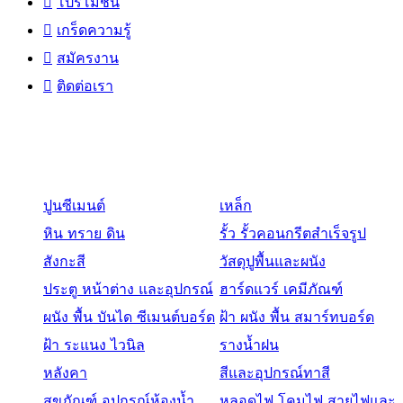
โปรโมชั่น
เกร็ดความรู้
สมัครงาน
ติดต่อเรา
สินค้า
ปูนซีเมนต์
เหล็ก
หิน ทราย ดิน
รั้ว รั้วคอนกรีตสำเร็จรูป
สังกะสี
วัสดุปูพื้นและผนัง
ประตู หน้าต่าง และอุปกรณ์
ฮาร์ดแวร์ เคมีภัณฑ์
ผนัง พื้น บันได ซีเมนต์บอร์ด
ฝ้า ผนัง พื้น สมาร์ทบอร์ด
ฝ้า ระแนง ไวนิล
รางน้ำฝน
หลังคา
สีและอุปกรณ์ทาสี
สุขภัณฑ์ อุปกรณ์ห้องน้ำ
หลอดไฟ โคมไฟ สายไฟและ