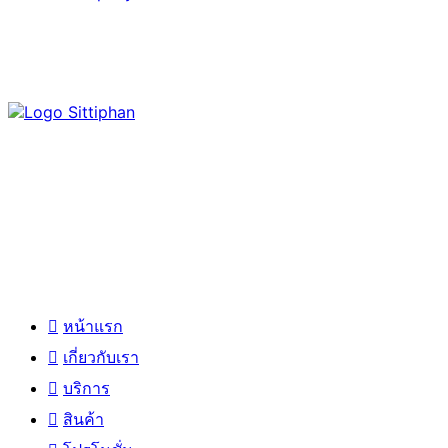
สิทธิพันธุ์ มิกซ์โฮม ได้ก่อตั้งขึ้นโดยผู้บริหารผู้มีวิสัยทัศน์อันยอดเยี่ยม และ
เปี่ยมด้วยประสบการณ์ใน ธุรกิจวัสดุก่อสร้างมาอย่างยาวนานกว่า 30 ปี
เมนูหลัก
หน้าแรก
เกี่ยวกับเรา
บริการ
สินค้า