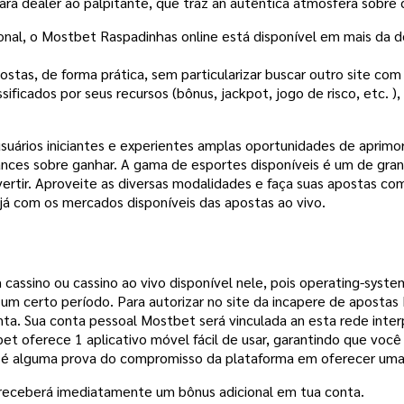
ra dealer ao palpitante, que traz an autêntica atmosfera sobre 
ional, o Mostbet Raspadinhas online está disponível em mais da
ostas, de forma prática, sem particularizar buscar outro site com
assificados por seus recursos (bônus, jackpot, jogo de risco, etc.
rios iniciantes e experientes amplas oportunidades de aprimorar
s sobre ganhar. A gama de esportes disponíveis é um de grande
ertir. Aproveite as diversas modalidades e faça suas apostas com
á com os mercados disponíveis das apostas ao vivo.
cassino ou cassino ao vivo disponível nele, pois operating-system
a um certo período. Para autorizar no site da incapere de apost
onta. Sua conta pessoal Mostbet será vinculada an esta rede inte
oferece 1 aplicativo móvel fácil de usar, garantindo que você t
de é alguma prova do compromisso da plataforma em oferecer uma 
 receberá imediatamente um bônus adicional em tua conta.