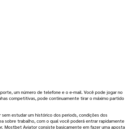
saporte, um número de telefone e o e-mail. Você pode jogar no
inhas competitivas, pode continuamente tirar o máximo partido
 sem estudar um histórico dos periods, condições dos
rea sobre trabalho, com o qual você poderá entrar rapidamente
ator. Mostbet Aviator consiste basicamente em fazer uma aposta