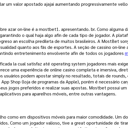
lar um valor apostado ajajai aumentando progressivamente vello 
bre azar on-line é a mostbet1. apresentando. br. Como alguma d
garantindo o qual haja algo afin de cada tipo de jogador. A plat
greso an escolha predileta de muitos brasileiros. A MostBet son
sualidad quanto aos fãs de esportes. A seção de cassino on-line 
arantindo entretenimento envolvente afin de todos os jogadores
m
icada la cual satisfaz até operating system jogadores mais exig
erece uma experiência de online casino completa e imersiva, dir
 usuários podem apostar simply no resultado, totais de rounds, es
na App Shop (loja de programas da Apple), porém é necessário can
 seus jogos preferidos e realizar suas apostas. Mostbet possui um
aplicativos para aparelhos móveis, entre outras vantagens.
lho como em dispositivos móveis para maior comodidade. Um dos p
os. Como um jogador valioso, tive a great oportunidade de tira