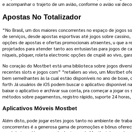
e acompanhar o trajeto de um avião, conforme o avião vai deco
Apostas No Totalizador
“No Brasil, um dos maiores concorrentes no espaço de jogos so
de serviços, desde apostas esportivas até jogos sobre cassino, 
opções de apostas e ofertas promocionais atraentes, u que a re
projetados para atender tanto aos entusiastas para jogos de ca
níqueis, pôquer, roleta electronic opções de crupiê ao vivo, g
No coração do Mostbet está uma biblioteca sobre jogos diversif
recentes slots e jogos com” “retailers ao vivo, um Mostbet of
bem semelhantes às la cual estão disponíveis no ano de boxe, os
forth Já usuários de iOS podem buscar o aplicativo disponível 
baixar o aplicativo e archivar sua conta, pra começar a jogar os
métodos sobre pagamentos, registro rápido, suporte 24 horas, 
Aplicativos Móveis Mostbet
Além disto, pode jogar estes jogos tanto no ambiente de traba
concorrentes é a generosa gama de promoções e bônus oferecid