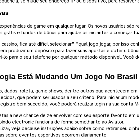
ência, se mude seu endereço IP ou dispositivo, para resolver q
vas
 experiências de game em qualquer lugar. Os novos usuários são
 grátis e fundos de bônus para ajudar os iniciantes a começar tu
cassino, fica até difícil selecionar” “qual jogo jogar, por isso
oderá produzir um depósito para fazer suas apostas e obter u bônu
i-lo para o seu telefone por qualquer método disponível. Você d
logia Está Mudando Um Jogo No Brasil
as, dados, roleta, game shows, dentre outros que acontecem em 
fornecidos, que podem ser usados a seu critério. Para iniciar um
registro bem-sucedido, você poderá realizar login na sua conta 
tas a new chance de ze envolver com seu esporte favorito em u
bindo electronic funciona de forma semelhante ao Aviator.
zar, veja because instruções abaixo sobre como retirar seu dinhe
s sobre eventos esportivos ocorrem diariamente.