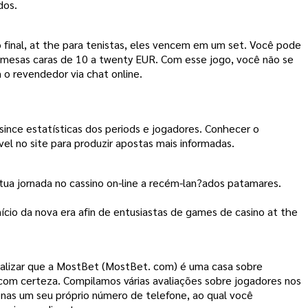
dos.
final, at the para tenistas, eles vencem em um set. Você pode
 mesas caras de 10 a twenty EUR. Com esse jogo, você não se
o revendedor via chat online.
since estatísticas dos periods e jogadores. Conhecer o
el no site para produzir apostas mais informadas.
 tua jornada no cassino on-line a recém-lan?ados patamares.
ício da nova era afin de entusiastas de games de casino at the
nalizar que a MostBet (MostBet. com) é uma casa sobre
 com certeza. Compilamos várias avaliações sobre jogadores nos
nas um seu próprio número de telefone, ao qual você