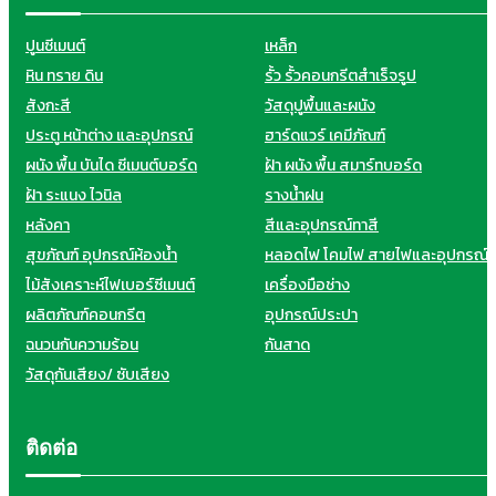
ปูนซีเมนต์
เหล็ก
หิน ทราย ดิน
รั้ว รั้วคอนกรีตสำเร็จรูป
สังกะสี
วัสดุปูพื้นและผนัง
ประตู หน้าต่าง และอุปกรณ์
ฮาร์ดแวร์ เคมีภัณฑ์
ผนัง พื้น บันได ซีเมนต์บอร์ด
ฝ้า ผนัง พื้น สมาร์ทบอร์ด
ฝ้า ระแนง ไวนิล
รางน้ำฝน
หลังคา
สีและอุปกรณ์ทาสี
สุขภัณฑ์ อุปกรณ์ห้องน้ำ
หลอดไฟ โคมไฟ สายไฟและอุปกรณ์
ไม้สังเคราะห์ไฟเบอร์ซีเมนต์
เครื่องมือช่าง
ผลิตภัณฑ์คอนกรีต
อุปกรณ์ประปา
ฉนวนกันความร้อน
กันสาด
วัสดุกันเสียง/ ซับเสียง
ติดต่อ