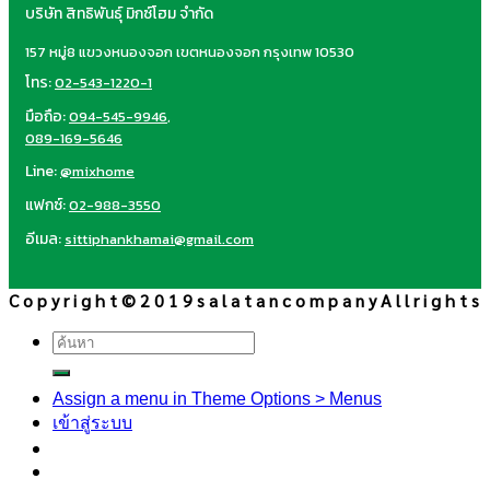
บริษัท สิทธิพันธุ์ มิกซ์โฮม จำกัด
157 หมู่8 แขวงหนองจอก เขตหนองจอก กรุงเทพ 10530
โทร:
02-543-1220-1
มือถือ:
094-545-9946
,
089-169-5646
Line:
@mixhome
แฟกซ์:
02-988-3550
อีเมล:
sittiphankhamai@gmail.com
C o p y r i g h t © 2 0 1 9 s a l a t a n c o m p a n y A l l r i g h t s
ค้นหา:
Assign a menu in Theme Options > Menus
เข้าสู่ระบบ