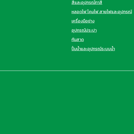
สีและอุปกรณ์ทาสี
หลอดไฟ โคมไฟ สายไฟและอุปกรณ์
เครื่องมือช่าง
อุปกรณ์ประปา
กันสาด
ปั้มน้ำและอุปกรณ์ระบบน้ำ