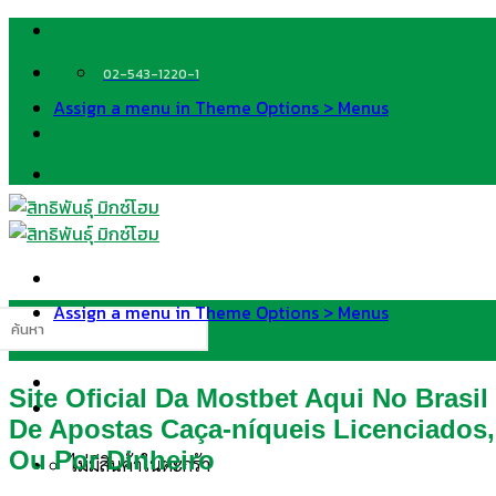
Skip
to
content
02-543-1220-1
Assign a menu in Theme Options > Menus
Assign a menu in Theme Options > Menus
นหา:
Site Oficial Da Mostbet Aqui No Brasi
De Apostas Caça-níqueis Licenciados
Ou Por Dinheiro
ไม่มีสินค้าในตะกร้า