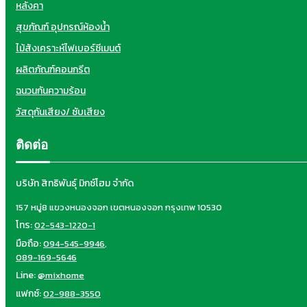
หลังคา
สุขภัณฑ์ อุปกรณ์ห้องน้ำ
ไม้สังเคราะห์ไฟเบอร์ซีเมนต์
ผลิตภัณฑ์คอนกรีต
ฉนวนกันความร้อน
วัสดุกันเสียง/ ซับเสียง
ติดต่อ
บริษัท สิทธิพันธุ์ มิกซ์โฮม จำกัด
157 หมู่8 แขวงหนองจอก เขตหนองจอก กรุงเทพ 10530
โทร:
02-543-1220-1
มือถือ:
094-545-9946
,
089-169-5646
Line:
@mixhome
แฟกซ์:
02-988-3550