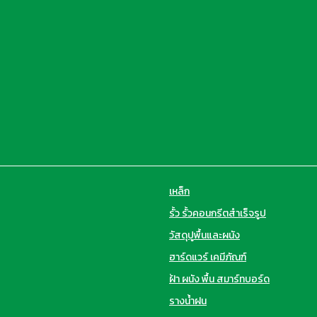
เหล็ก
รั้ว รั้วคอนกรีตสำเร็จรูป
วัสดุปูพื้นและผนัง
ฮาร์ดแวร์ เคมีภัณฑ์
ฝ้า ผนัง พื้น สมาร์ทบอร์ด
รางน้ำฝน