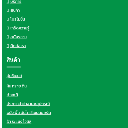
บริการ
สินค้า
โปรโมชั่น
เกร็ดความรู้
สมัครงาน
ติดต่อเรา
สินค้า
ปูนซีเมนต์
หิน ทราย ดิน
สังกะสี
ประตู หน้าต่าง และอุปกรณ์
ผนัง พื้น บันได ซีเมนต์บอร์ด
ฝ้า ระแนง ไวนิล